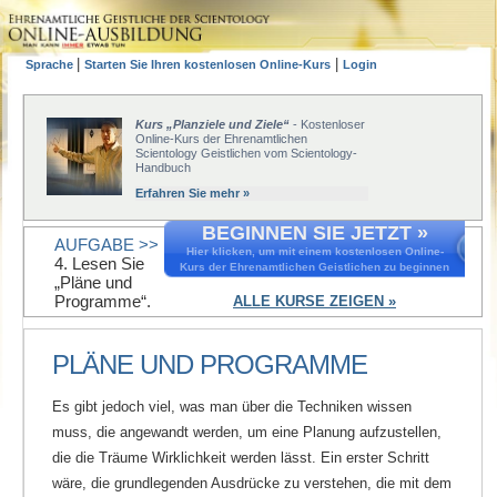
|
|
Sprache
Starten Sie Ihren kostenlosen Online-Kurs
Login
Kurs „Planziele und Ziele“
- Kostenloser
Online-Kurs der Ehrenamtlichen
Scientology Geistlichen vom Scientology-
Handbuch
Erfahren Sie mehr »
BEGINNEN SIE JETZT »
AUFGABE >>
Hier klicken, um mit einem kostenlosen Online-
4. Lesen Sie
Kurs der Ehrenamtlichen Geistlichen zu beginnen
„Pläne und
Programme“.
ALLE KURSE ZEIGEN »
PLÄNE UND PROGRAMME
Es gibt jedoch viel, was man über die Techniken wissen
muss, die angewandt werden, um eine Planung aufzustellen,
die die Träume Wirklichkeit werden lässt. Ein erster Schritt
wäre, die grundlegenden Ausdrücke zu verstehen, die mit dem