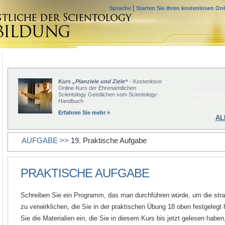
|
Sprache
Starten Sie Ihren kostenlosen On
Kurs „Planziele und Ziele“
- Kostenloser
BEGI
Online-Kurs der Ehrenamtlichen
Scientology Geistlichen vom Scientology-
Hier klicken
Handbuch
Kurs der Ehr
Erfahren Sie mehr »
AL
AUFGABE >>
19. Praktische Aufgabe
PRAKTISCHE AUFGABE
Schreiben Sie ein Programm, das man durchführen würde, um die str
zu verwirklichen, die Sie in der praktischen Übung 18 oben festgelegt
Sie die Materialien ein, die Sie in diesem Kurs bis jetzt gelesen haben