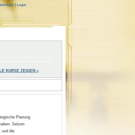
|
line-Kurs
Login
NNEN SIE JETZT »
, um mit einem kostenlosen Online-
enamtlichen Geistlichen zu beginnen
LE KURSE ZEIGEN »
ategische Planung
 haben. Setzen
, und die