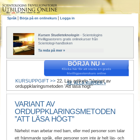
|
|
Språk
Börja på en onlinekurs
Logga in
Kursen Studieteknologin
- Scientologins
frivilligpastorers gratis onlinekurser från
Scientologi-handboken
Ta reda på mer »
BÖRJA NU »
Klicka här för att starta en gratis
frivilligpastorskurs online
KURSUPPGIFT >>
22. Läs artikeln ”Variant av
SE ALLA KURSER »
orduppklaringsmetoden ’Att läsa högt’”
VARIANT AV
ORDUPPKLARINGSMETODEN
”ATT LÄSA HÖGT”
Närhelst man arbetar med barn, eller med personer som talar
ett främmande språk, eller personer som inte är helt läs- och