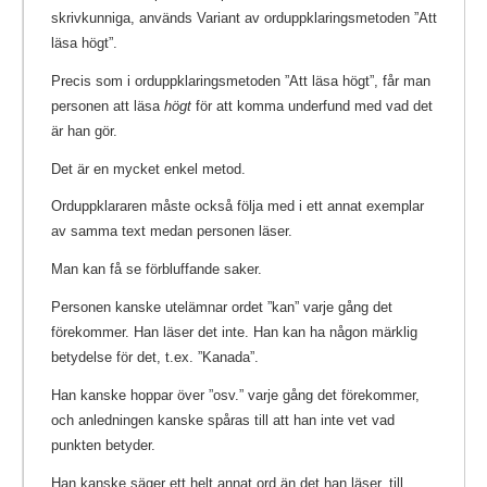
skrivkunniga, används Variant av orduppklaringsmetoden ”Att
läsa högt”.
Precis som i orduppklaringsmetoden ”Att läsa högt”, får man
personen att läsa
högt
för att komma underfund med vad det
är han gör.
Det är en mycket enkel metod.
Orduppklararen måste också följa med i ett annat exemplar
av samma text medan personen läser.
Man kan få se förbluffande saker.
Personen kanske utelämnar ordet ”kan” varje gång det
förekommer. Han läser det inte. Han kan ha någon märklig
betydelse för det, t.ex. ”Kanada”.
Han kanske hoppar över ”osv.” varje gång det förekommer,
och anledningen kanske spåras till att han inte vet vad
punkten betyder.
Han kanske säger ett helt annat ord än det han läser, till