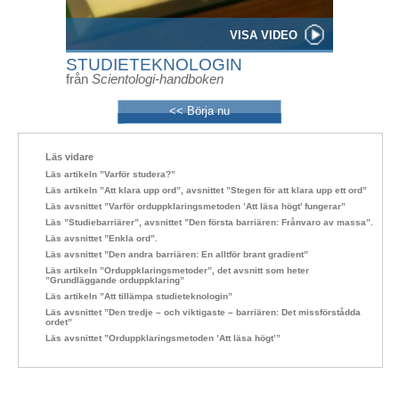
VISA VIDEO
STUDIETEKNOLOGIN
från
Scientologi-handboken
<< Börja nu
Läs vidare
Läs artikeln ”Varför studera?”
Läs artikeln ”Att klara upp ord”, avsnittet ”Stegen för att klara upp ett ord”
Läs avsnittet ”Varför orduppklaringsmetoden ’Att läsa högt’ fungerar”
Läs ”Studiebarriärer”, avsnittet ”Den första barriären: Frånvaro av massa”.
Läs avsnittet ”Enkla ord”.
Läs avsnittet ”Den andra barriären: En alltför brant gradient”
Läs artikeln ”Orduppklaringsmetoder”, det avsnitt som heter
”Grundläggande orduppklaring”
Läs artikeln ”Att tillämpa studieteknologin”
Läs avsnittet ”Den tredje – och viktigaste – barriären: Det missförstådda
ordet”
Läs avsnittet ”Orduppklaringsmetoden ’Att läsa högt’”