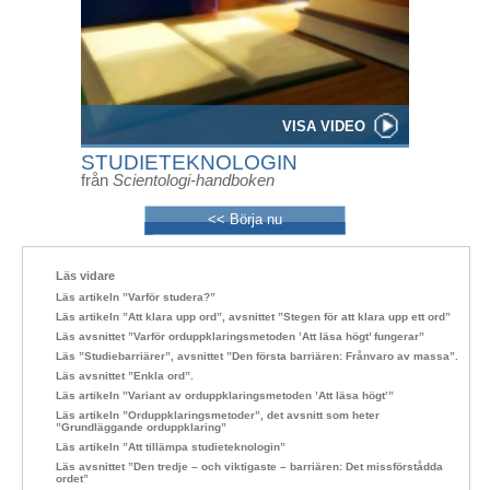
VISA VIDEO
STUDIETEKNOLOGIN
från
Scientologi-handboken
<< Börja nu
Läs vidare
Läs artikeln ”Varför studera?”
Läs artikeln ”Att klara upp ord”, avsnittet ”Stegen för att klara upp ett ord”
Läs avsnittet ”Varför orduppklaringsmetoden ’Att läsa högt’ fungerar”
Läs ”Studiebarriärer”, avsnittet ”Den första barriären: Frånvaro av massa”.
Läs avsnittet ”Enkla ord”.
Läs artikeln ”Variant av orduppklaringsmetoden ’Att läsa högt’”
Läs artikeln ”Orduppklaringsmetoder”, det avsnitt som heter
”Grundläggande orduppklaring”
Läs artikeln ”Att tillämpa studieteknologin”
Läs avsnittet ”Den tredje – och viktigaste – barriären: Det missförstådda
ordet”