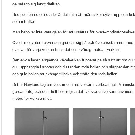
de befann sig långt därifrån.
Hos polisen i stora städer är det rutin att människor dyker upp och b
som inträffar.
Man behöver inte vara galen för att utsättas för overt–motivator-sekv
Overt–motivator-sekvensen grundar sig på och överensstämmer med 
dvs. att för varje verkan finns det en likvärdig motsatt verkan.
Den enkla lagen angående växelverkan fungerar på så sätt att om du ha
gul, upphängda i snören och du tar den röda bollen och släpper den m
den gula bollen att svänga tillbaka och träffa den röda bollen.
Det är Newtons lag om verkan och motverkan i verksamhet. Människo
(försämrats) och som helt börjar lyda det fysiska universum använder
metod för verksamhet.