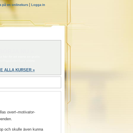
|
a på en onlinekurs
Logga in
BÖRJA NU »
a här för att starta en gratis
rivilligpastorskurs online
E ALLA KURSER »
llas
overt–motivator-
teenden.
upp och skulle även kunna