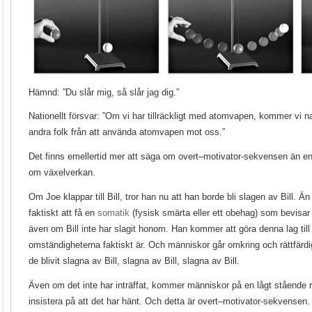
Hämnd: ”Du slår mig, så slår jag dig.”
Nationellt försvar: ”Om vi har tillräckligt med atomvapen, kommer vi na
andra folk från att använda atomvapen mot oss.”
Det finns emellertid mer att säga om overt–motivator-sekvensen än e
om växelverkan.
Om Joe klappar till Bill, tror han nu att han borde bli slagen av Bill. 
faktiskt att få en
somatik
(fysisk smärta eller ett obehag) som bevisar a
även om Bill inte har slagit honom. Han kommer att göra denna lag till
omständigheterna faktiskt är. Och människor går omkring och rättfärdi
de blivit slagna av Bill, slagna av Bill, slagna av Bill.
Även om det inte har inträffat, kommer människor på en lågt stående rea
insistera på att det har hänt. Och detta är overt–motivator-sekvensen.