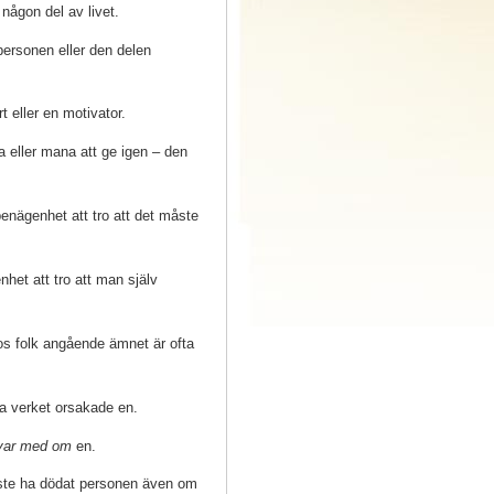
ågon del av livet.
personen eller den delen
 eller en motivator.
ga eller mana att ge igen – den
enägenhet att tro att det måste
het att tro att man själv
s folk angående ämnet är ofta
va verket orsakade en.
var med om
en.
åste ha dödat personen även om