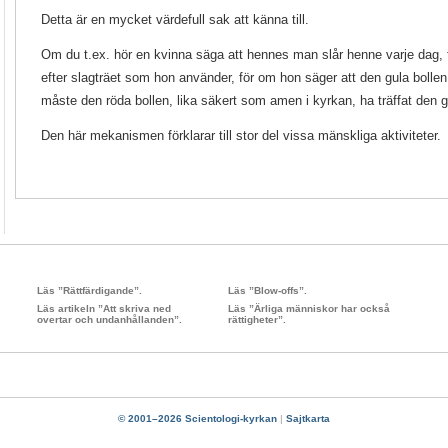
Detta är en mycket värdefull sak att känna till.
Om du t.ex. hör en kvinna säga att hennes man slår henne varje dag, 
efter slagträet som hon använder, för om hon säger att den gula bollen 
måste den röda bollen, lika säkert som amen i kyrkan, ha träffat den gu
Den här mekanismen förklarar till stor del vissa mänskliga aktiviteter.
Läs ”Rättfärdigande”.
Läs ”Blow-offs”.
Läs artikeln ”Att skriva ned
Läs ”Ärliga människor har också
overtar och undanhållanden”.
rättigheter”.
© 2001–2026 Scientologi-kyrkan
|
Sajtkarta