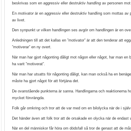
beskrivas som en aggressiv eller destruktiv
handling
av personen mot n
En
motivator
är en aggressiv eller destruktiv handling som mottas av 
av livet.
Den synpunkt ur vilken handlingen ses avgör om handlingen är en overt
Anledningen till att det kallas en ”motivator” är att den tenderar att eg
”motiverar” en ny overt.
När man har gjort någonting dåligt mot någon eller något, har man en b
ha varit ”motiverat”.
När man har utsatts för någonting dåligt, kan man också ha en benägen
måste ha gjort något för att förtjäna det.
De ovanstående punkterna är sanna. Handlingarna och reaktionerna ho
mycket förvrängda.
Folk går omkring och tror att de var med om en bilolycka när de i själ
Det händer även att folk tror att de orsakade en olycka när de endast
När en del människor får höra om dödsfall så tror de genast att de m