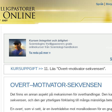
|
Språk
Börj
Kursen Integritet och ärlighet
-
Scientologins frivilligpastorers gratis
onlinekurser från Scientologi-handboken
Klick
f
Ta reda på mer »
S
KURSUPPGIFT >>
11. Läs ”Overt–motivator-sekvensen”.
OVERT–MOTIVATOR-SEKVENSEN
Det finns en annan aspekt på mekanismen för overthandlingar. Den ka
sekvensen,
och den ger ytterligare förklaring till många mänskliga be
En
overt
, som vi sett, är en överträdelse mot moralkodexen för en gr