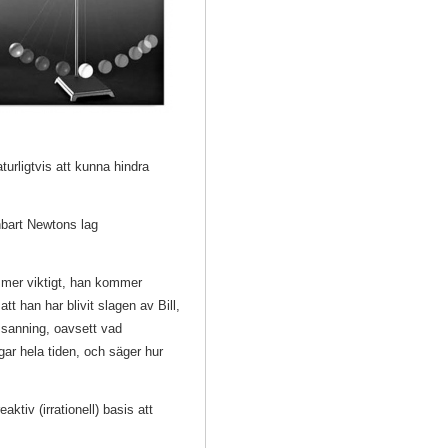
turligtvis att kunna hindra
nbart Newtons lag
Än mer viktigt, han kommer
tt han har blivit slagen av Bill,
 sanning, oavsett vad
gar hela tiden, och säger hur
ktiv (irrationell) basis att