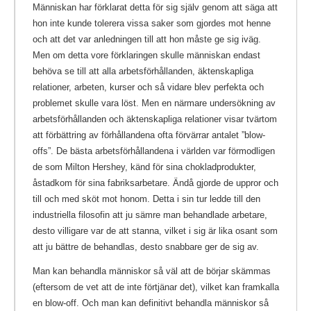
Människan har förklarat detta för sig själv genom att säga att
hon inte kunde tolerera vissa saker som gjordes mot henne
och att det var anledningen till att hon måste ge sig iväg.
Men om detta vore förklaringen skulle människan endast
behöva se till att alla arbetsförhållanden, äktenskapliga
relationer, arbeten, kurser och så vidare blev perfekta och
problemet skulle vara löst. Men en närmare undersökning av
arbetsförhållanden och äktenskapliga relationer visar tvärtom
att förbättring av förhållandena ofta förvärrar antalet ”blow-
offs”. De bästa arbetsförhållandena i världen var förmodligen
de som Milton Hershey, känd för sina chokladprodukter,
åstadkom för sina fabriksarbetare. Ändå gjorde de uppror och
till och med sköt mot honom. Detta i sin tur ledde till den
industriella filosofin att ju sämre man behandlade arbetare,
desto villigare var de att stanna, vilket i sig är lika osant som
att ju bättre de behandlas, desto snabbare ger de sig av.
Man kan behandla människor så väl att de börjar skämmas
(eftersom de vet att de inte förtjänar det), vilket kan framkalla
en blow-off.
Och man kan definitivt behandla människor så