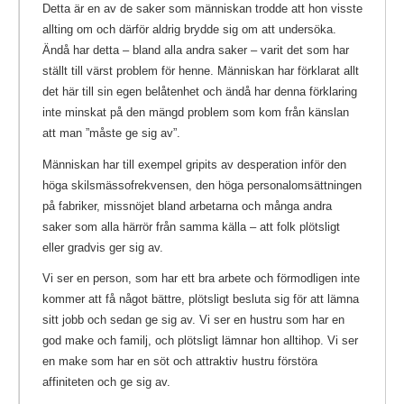
Detta är en av de saker som människan trodde att hon visste
allting om och därför aldrig brydde sig om att undersöka.
Ändå har detta – bland alla andra saker – varit det som har
ställt till värst problem för henne. Människan har förklarat allt
det här till sin egen belåtenhet och ändå har denna förklaring
inte minskat på den mängd problem som kom från känslan
att man ”måste ge sig av”.
Människan har till exempel gripits av desperation inför den
höga skilsmässofrekvensen, den höga personalomsättningen
på fabriker, missnöjet bland arbetarna och många andra
saker som alla härrör från samma källa – att folk plötsligt
eller gradvis ger sig av.
Vi ser en person, som har ett bra arbete och förmodligen inte
kommer att få något bättre, plötsligt besluta sig för att lämna
sitt jobb och sedan ge sig av. Vi ser en hustru som har en
god make och familj, och plötsligt lämnar hon alltihop. Vi ser
en make som har en söt och attraktiv hustru förstöra
affiniteten och ge sig av.