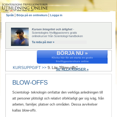
|
|
Språk
Börja på en onlinekurs
Logga in
Kursen Integritet och ärlighet
-
Scientologins frivilligpastorers gratis
onlinekurser från Scientologi-handboken
Ta reda på mer »
BÖRJA NU »
Klicka här för att starta en gratis
frivilligpastorskurs online
KURSUPPGIFT >>
9. Läs ”Blow-offs”.
SE ALLA KURSER »
BLOW-OFFS
Scientologi- teknologin omfattar den verkliga anledningen till
att personer plötsligt och relativt oförklarligt ger sig iväg, från
arbeten, familjer, platser och områden. Dessa avvikelser
kallas
blow-offs
.