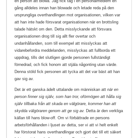
en person att blowa. Jag fick tag i en personalmedlem en
gång alldeles innan han blowade och letade reda på den
ursprungliga overthandlingen mot organisationen, vilken var
att han inte hade försvarat organisationen när en brottsling
talade hätskt om den. Detta misslyckande att försvara
organisationen drog till sig allt fler overtar och
undanhållanden, som till exempel att misslyckas att
vidarebefordra meddelanden, misslyckas att fullborda ett
uppdrag, tills det slutligen gjorde personen fullständigt
förnedrad, och fick honom att stjäla någonting utan värde.
Denna stöld fick personen att tycka att det var bäst att han
gav sig av.
Det är ett ganska ädelt uttalande om människan att
när en
person finner sig själv, som han tror, oförmögen att hålla sig
själv tillbaka från att skada en välgörare, kommer han att
skydda välgöraren genom att ge sig av.
Detta är den verkliga
källan till hans blow-off. Om vi förbättrade en persons
arbetsförhållanden i ljuset av detta, ser vi att vi helt enkelt
har förstorat hans overthandlingar och gjort det till ett säkert