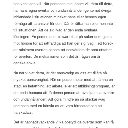
hon verkligen vill. När personen inte längre vill rätta till detta,
har hans egna overtar och undanhållanden gentemot övriga
inblandade i situationen minskat hans eller hennes egen
förmåga att ta ansvar för den. Därför rättar han eller hon inte
till situationen. Att ge sig iväg är den enda synbara
lösningen. En person som blowar hittar på saker som gjorts
mot honom för att rättfärdiga att han ger sig iväg, i ett försök
att minimera overten genom att nedvärdera de som utsattes
för overten. De mekanismer som det är frågan om är
ganska enkla.
Nu när vi vet detta, är det oansvarigt av oss att tillåta så
mycket oansvarighet. När en person hotar med att lämna en
stad, en befattning, ett arbete, eller ett utbildningsprogram, är
det enda humana att få denna person att avslöja sina overtar
och undanhållanden. Att göra mindre än så skickar iväg
personen med en känsla av att vara förnedrad och att
ha skadats.
Det är häpnadsväckande vilka obetydliga overtar som kan få