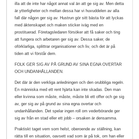
illa att de inte har något annat val än att ge sig av. Men detta
är ytterligheter och mellan dessa har vi huvuddelen av alla
fall där någon ger sig av. Hustrun gör sitt bästa för att lyckas
med äktenskapet och maken sticker iväg med en
prostituerad. Företagsledaren försöker att få saker och ting
att fungera och arbetaren ger sig av. Dessa saker, de
oförklarliga, splittrar organisationer och liv, och det är på
tiden att vi förstår dem.
FOLK GER SIG AV PÅ GRUND AV SINA EGNA OVERTAR
OCH UNDANHÅLLANDEN.
Det där är den verkliga anledningen och den orubbliga regeln.
En människa med ett rent hjärta kan inte skadas. Den man
eller kvinna som måste, måste, måste bli ett offer och ge sig
av, ger sig av på grund av sina egna overtar och
undanhållanden. Det spelar ingen roll om vederbörande ger
sig av från en stad eller ett jobb – orsaken är densamma.
Praktiskt taget vem som helst, oberoende av ställning, kan
rätta till en situation, oavsett vad som är på tok, om han eller