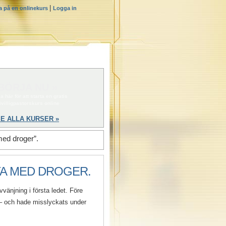
|
a på en onlinekurs
Logga in
BÖRJA NU »
a här för att starta en gratis
rivilligpastorskurs online
E ALLA KURSER »
med droger”.
TA MED DROGER.
änjning i första ledet. Före
 – och hade misslyckats under