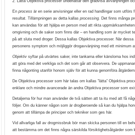
2. Lätta Objektiva processer underlättar den gradvisa avvänjningen oc
En
process
är en serie anvisningar eller en rad handlingar som utförs f
resultat. Tillämpningen av detta kallas
processing.
Det finns många pr
kan användas för att hjälpa en person med att rikta uppmärksamheten fr
omgivning och de saker som finns där – en handling som är mycket te
på att sluta med droger. Dessa kallas Objektiva processer. När dessa a
personens symptom och möjliggör drogavvänjning med ett minimum 
Objektiv
syftar på utvärtes saker, inte tankarna eller känslorna hos in
att göra med det verkliga och det som går att observera. De uppmanar 
finna någonting utanför honom själv för att kunna genomföra åtgärder
De Objektiva processer som här talas om kallas ”lätta” Objektiva proc
enklare och mindre avancerade än andra Objektiva processer som exi
Detaljerna för hur man använder de två sätten att ta itu med att få någ
följer. Om du känner någon som är drogberoende så kan du hjälpa hon
genom att tillämpa de principer och tekniker som ges här.
Vid allvarliga fall av drogmissbruk bör man skicka personen till en beh
att bestämma om det finns några särskilda försiktighetsåtgärder som 