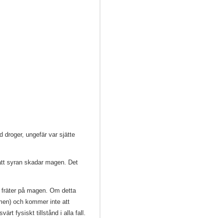
droger, ungefär var sjätte
att syran skadar magen. Det
te fräter på magen. Om detta
rmen) och kommer inte att
rt fysiskt tillstånd i alla fall.