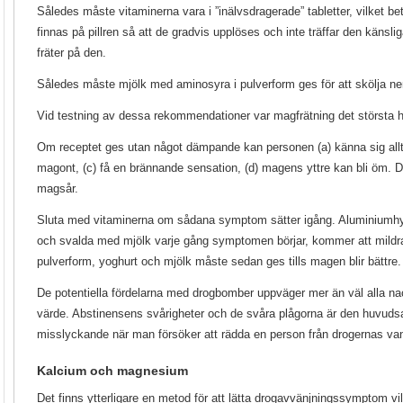
Således måste vitaminerna vara i ”inälvsdragerade” tabletter, vilket b
finnas på pillren så att de gradvis upplöses och inte träffar den känsl
fräter på den.
Således måste mjölk med aminosyra i pulverform ges för att skölja ner
Vid testning av dessa rekommendationer var magfrätning det största 
Om receptet ges utan något dämpande kan personen (a) känna sig alltf
magont, (c) få en brännande sensation, (d) magens yttre kan bli öm. 
magsår.
Sluta med vitaminerna om sådana symptom sätter igång. Aluminiumhyd
och svalda med mjölk varje gång symptomen börjar, kommer att mildr
pulverform, yoghurt och mjölk måste sedan ges tills magen blir bättre
De potentiella fördelarna med drogbomber uppväger mer än väl alla nac
värde. Abstinensens svårigheter och de svåra plågorna är den huvudsak
misslyckande när man försöker att rädda en person från drogernas va
Kalcium och magnesium
Det finns ytterligare en metod för att lätta drogavvänjningssymptom vi