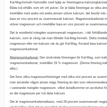
Kal-Mag-formeln framställs med hjälp av föreningarna kalciumglukon
Båda två erhålls som ett vitt pulver. De är båda föreningar av olika 
innehåller med andra ord andra ämnen utöver kalcium; det består inte a
bara en viss procent av osammansatt kalcium. Magnesiumkarbonat in
utöver magnesium och innehåller bara en viss procent av osammans
Det är emellertid mängden osammansatt magnesium, i rätt förhålland
kalcium, som är viktig när man tillreder Kal-Mag-formeln. Detta inneb
magnesium eller ren kalcium när du gör Kal-Mag. Använd bara kalciu
magnesiumkarbonat.
Magnesiumkarbonat:
Den önskvärda föreningen för Kal-Mag, som kall
magnesiumkarbonat, innehåller 29 % magnesium. (Denna förening kal
alba.)
Det finns olika magnesiumföreningar med olika stor procent av os
man använder någon annan slags förening än den som rekommenderas 
i varierande mängder magnesium, vilket åstadkommer en avvikelse frå
en del magnesium per två delar kalcium.
Det är magnesiumkarbonatbasis, med 29 procent osammansatt magn