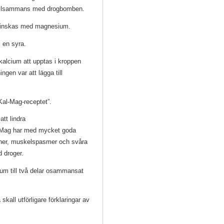
tillsammans med drogbomben.
 minskas med magnesium.
i en syra.
kalcium att upptas i kroppen
en var att lägga till
Kal-Mag-receptet”.
tt lindra
l-Mag har med mycket goda
ioner, muskelspasmer och svåra
d droger.
um till två delar osammansat
all utförligare förklaringar av