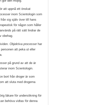
h gör den möjlig.
ör att uppnå ett önskat
ocesser inom Scientologin som
ån sig själv över till hans
rapeutisk för någon som håller
nvänds på rätt sätt lindrar de
av obehag.
dividen.
Objektiva processer
har
personen att peka ut eller
na.
esser på grund av att de är
sterar inom Scientologin.
on bort från droger är som
om att sluta med drogerna
örig läkare för undersökning för
kan behöva vidtas för denna