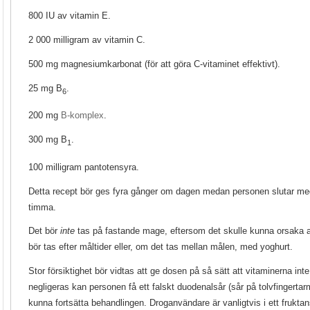
800 IU av vitamin E.
2 000 milligram av vitamin C.
500 mg magnesiumkarbonat (för att göra C-vitaminet effektivt).
25 mg B
.
6
200 mg
B-komplex
.
300 mg B
.
1
100 milligram pantotensyra.
Detta recept bör ges fyra gånger om dagen medan personen slutar med 
timma.
Det bör
inte
tas på fastande mage, eftersom det skulle kunna orsaka 
bör tas efter måltider eller, om det tas mellan målen, med yoghurt.
Stor försiktighet bör vidtas att ge dosen på så sätt att vitaminerna in
negligeras kan personen få ett falskt duodenalsår (sår på tolvfingerta
kunna fortsätta behandlingen. Droganvändare är vanligtvis i ett fruktansvä