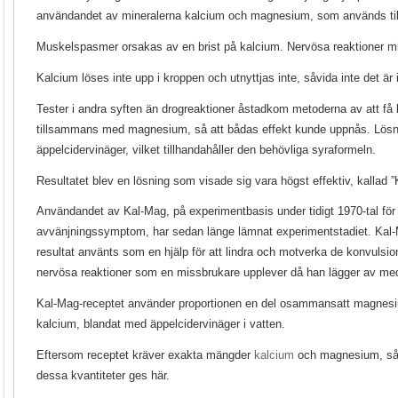
användandet av mineralerna kalcium och magnesium, som används 
Muskelspasmer orsakas av en brist på kalcium. Nervösa reaktioner
Kalcium löses inte upp i kroppen och utnyttjas inte, såvida inte det är 
Tester i andra syften än drogreaktioner åstadkom metoderna av att få 
tillsammans med magnesium, så att bådas effekt kunde uppnås. Lösning
äppelcidervinäger, vilket tillhandahåller den behövliga syraformeln.
Resultatet blev en lösning som visade sig vara högst effektiv, kallad ”
Användandet av Kal-Mag, på experimentbasis under tidigt 1970-tal för a
avvänjningssymptom, har sedan länge lämnat experimentstadiet. Ka
resultat använts som en hjälp för att lindra och motverka de konvuls
nervösa reaktioner som en missbrukare upplever då han lägger av me
Kal-Mag-receptet använder proportionen en del osammansatt magnesi
kalcium, blandat med äppelcidervinäger i vatten.
Eftersom receptet kräver exakta mängder
kalcium
och magnesium, så sk
dessa kvantiteter ges här.