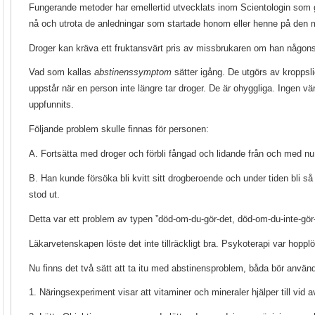
Fungerande metoder har emellertid utvecklats inom Scientologin som gö
nå och utrota de anledningar som startade honom eller henne på den
Droger kan kräva ett fruktansvärt pris av missbrukaren om han någons
Vad som kallas
abstinenssymptom
sätter igång. De utgörs av kroppsl
uppstår när en person inte längre tar droger. De är ohyggliga. Ingen vär
uppfunnits.
Följande problem skulle finnas för personen:
A. Fortsätta med droger och förbli fångad och lidande från och med nu oc
B. Han kunde försöka bli kvitt sitt drogberoende och under tiden bli så 
stod ut.
Detta var ett problem av typen ”död-om-du-gör-det, död-om-du-inte-gör-
Läkarvetenskapen löste det inte tillräckligt bra. Psykoterapi var hoppl
Nu finns det två sätt att ta itu med abstinensproblem, båda bör anvä
1. Näringsexperiment visar att vitaminer och mineraler hjälper till vid