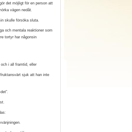
r det möjligt för en person att
 mörka vägen nedåt.
in skulle försöka sluta.
iga och mentala reaktioner som
re tortyr har någonsin
h i all framtid, eller
fruktansvärt sjuk att han inte
det”.
öst.
ndas:
 avvänjningen.