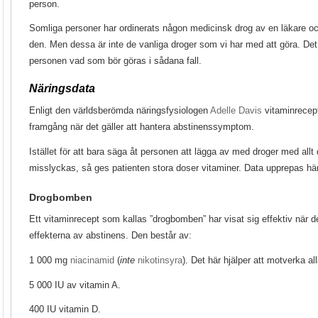
person.
Somliga personer har ordinerats någon medicinsk drog av en läkare oc
den. Men dessa är inte de vanliga droger som vi har med att göra. Det
personen vad som bör göras i sådana fall.
Näringsdata
Enligt den världsberömda näringsfysiologen
Adelle Davis
vitaminrecept
framgång när det gäller att hantera abstinenssymptom.
Istället för att bara säga åt personen att lägga av med droger med allt 
misslyckas, så ges patienten stora doser vitaminer. Data upprepas här
Drogbomben
Ett vitaminrecept som kallas ”drogbomben” har visat sig effektiv när d
effekterna av abstinens. Den består av:
1 000 mg
niacinamid
(
inte
nikotinsyra
). Det här hjälper att motverka a
5 000 IU av vitamin A.
400 IU vitamin D.