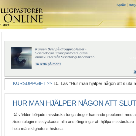
|
Språk
Börj
Kursen Svar på drogproblemet
-
Scientologins frivilligpastorers gratis
onlinekurser från Scientologi-handboken
Klick
f
Ta reda på mer »
S
KURSUPPGIFT >>
10. Läs ”Hur man hjälper någon att sluta 
HUR MAN HJÄLPER NÅGON ATT SLU
Då världen började missbruka tunga droger hamnade problemet med avv
Scientologin misslyckades alla ansträngningar att hjälpa missbrukare
hela mänsklighetens historia.