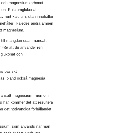
at och magnesiumkarbonat.
ämnen. Kalciumglukonat
v rent kalcium, utan innehåller
nehåller likaledes andra ämnen
att magnesium.
e till mängden osammansatt
är
inte
att du använder ren
mglukonat och
as basiskt
las ibland också magnesia
ammansatt magnesium, men om
här, kommer det att resultera
n det nödvändiga förhållandet:
esium, som används när man