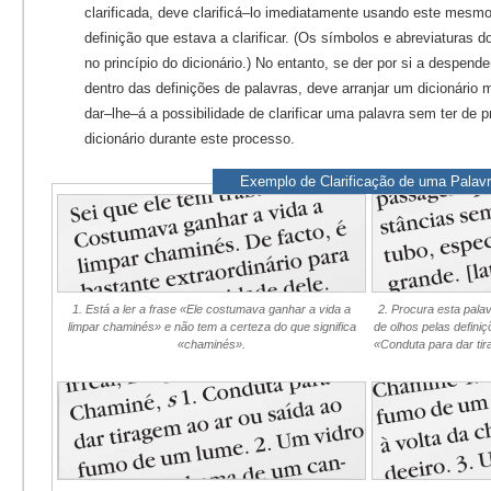
clarificada, deve clarificá–lo imediatamente usando este mesmo
definição que estava a clarificar. (Os símbolos e abreviaturas 
no princípio do dicionário.) No entanto, se der por si a despende
dentro das definições de palavras, deve arranjar um dicionário
dar–lhe–á a possibilidade de clarificar uma palavra sem ter de 
dicionário durante este processo.
Exemplo de Clarificação de uma Palav
1. Está a ler a frase «Ele costumava ganhar a vida a
2. Procura esta pala
limpar chaminés» e não tem a certeza do que significa
de olhos pelas defini
«chaminés».
«Conduta para dar ti