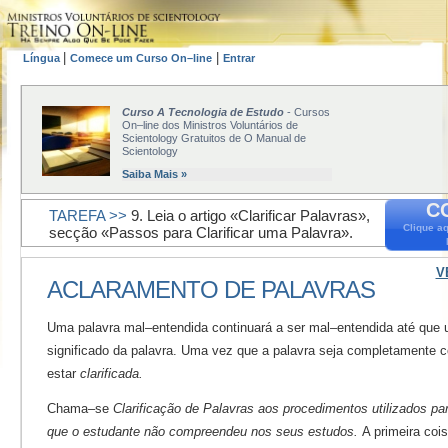
|
|
Língua
Comece um Curso On–line
Entrar
Curso A Tecnologia de Estudo
- Cursos
On–line dos Ministros Voluntários de
Scientology Gratuitos de O Manual de
Scientology
Saiba Mais »
C
TAREFA >>
9. Leia o artigo «Clarificar Palavras»,
Clique a
secção «Passos para Clarificar uma Palavra».
V
ACLARAMENTO DE PALAVRAS
Uma palavra mal–entendida continuará a ser mal–entendida até qu
significado da palavra. Uma vez que a palavra seja completamente 
estar
clarificada.
Chama–se
Clarificação de Palavras aos procedimentos utilizados para
que o estudante não compreendeu nos seus estudos.
A primeira coi