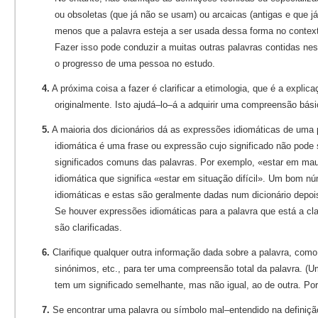
ou obsoletas (que já não se usam) ou arcaicas (antigas e que já
menos que a palavra esteja a ser usada dessa forma no contex
Fazer isso pode conduzir a muitas outras palavras contidas ne
o progresso de uma pessoa no estudo.
4.
A próxima coisa a fazer é clarificar a etimologia, que é a explic
originalmente. Isto ajudá–lo–á a adquirir uma compreensão bási
5.
A maioria dos dicionários dá as expressões idiomáticas de uma
idiomática é uma frase ou expressão cujo significado não pode 
significados comuns das palavras. Por exemplo, «estar em ma
idiomática que significa «estar em situação difícil». Um bom n
idiomáticas e estas são geralmente dadas num dicionário depois
Se houver expressões idiomáticas para a palavra que está a cla
são clarificadas.
6.
Clarifique qualquer outra informação dada sobre a palavra, como
sinónimos, etc., para ter uma compreensão total da palavra. (
tem um significado semelhante, mas não igual, ao de outra. Po
7.
Se encontrar uma palavra ou símbolo mal–entendido na definição