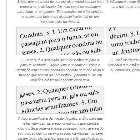
3. Não tem a certeza do que significa «conduta» por isso
4. «Conduta» neste dic
procura–a no dicionário. Diz «um canal ou passagem
uma das quais você
para fumo, ar ou gases». Esta encaixa–se e faz sentido,
e assim você usa–a em algumas frases até ter um
conceito claro da mesma.
5. Depois, lê a derivação que o dicionário dá para a
6. Você clarificaria
palavra «conduta». Agora volte a “chaminé”. Agora a
dicionário que está a
definição tem sentido, «cano ou conduto para dar saída à
ou obsoletas, igno
fumaça que resulta da combustão», portanto a usa em
orações até ter um conceito claro dela.
7. Agora clarifique a derivação da palavra. Encontre que
«chaminé» vem do grego «kaminos», que significa
«forno». Se a palavra tivesse quaisquer notas acerca do
seu uso, sinónimos ou expressões idiomáticas, também
seriam todas clarificadas. Isso seria o fim da clarificação