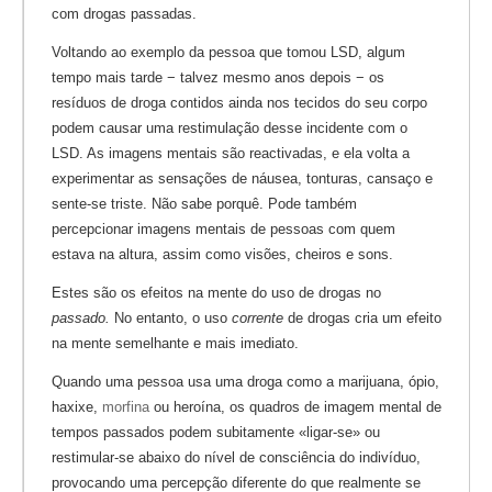
com drogas passadas.
Voltando ao exemplo da pessoa que tomou LSD, algum
tempo mais tarde − talvez mesmo anos depois − os
resíduos de droga contidos ainda nos tecidos do seu corpo
podem causar uma restimulação desse incidente com o
LSD. As imagens mentais são reactivadas, e ela volta a
experimentar as sensações de náusea, tonturas, cansaço e
sente-se triste. Não sabe porquê. Pode também
percepcionar imagens mentais de pessoas com quem
estava na altura, assim como visões, cheiros e sons.
Estes são os efeitos na mente do uso de drogas no
passado.
No entanto, o uso
corrente
de drogas cria um efeito
na mente semelhante e mais imediato.
Quando uma pessoa usa uma droga como a marijuana, ópio,
haxixe,
morfina
ou heroína, os quadros de imagem mental de
tempos passados podem subitamente «ligar-se» ou
restimular-se abaixo do nível de consciência do indivíduo,
provocando uma percepção diferente do que realmente se