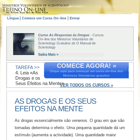
|
|
Língua
Comece um Curso On–line
Entrar
Curso As Respostas às Drogas
- Cursos
On–line dos Ministros Voluntários de
Scientology Gratuitos de O Manual de
Scientology
Saiba Mais »
COMECE AGORA! »
TAREFA >>
Clique aqui para começar um curso on–line dos
4. Leia «As
Ministros Voluntários gratuitos
Drogas e os
Seus Efeitos na Mente».
VER TODOS OS CURSOS »
AS DROGAS E OS SEUS
EFEITOS NA MENTE
As drogas essencialmente são venenos. O grau em que são
tomadas determina o efeito. Uma pequena quantidade dá um
estímulo (aumenta a actividade). Uma quantidade maior