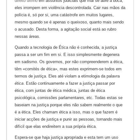
direito divino
em assuntos judiciais que mal se abre a boca,
eles irrompem em violência descontrolada. Cair nas mãos da
polícia é, só por si, uma catástrofe em muitos lugares,
mesmo quando se é apenas o queixoso, quanto mais sendo
o acusado. Desta forma, a agitação social está ao rubro
nessas áreas.
Quando a tecnologia de Ética não é conhecida, a justiça
passa a ser um fim em si. E isso simplesmente degenera
em sadismo. Os governos, por não compreenderem a ética,
têm «comités de ética», mas estes exprimem-se todos em
termos de justiça. Eles até violam a etimologia da palavra
ética
. Estão continuamente a fazer a justiça passar por
ética, com juntas de ética médica, juntas de ética
psicológica, comissões parlamentares, etc. Todas estas se
baseiam na justiça porque eles não sabem realmente o que
é a ética. Eles chamam ética a isso, mas o que fazem é
iniciar acções de justiça e punir as pessoas, tornando mais
difícil que elas endireitem a sua própria ética.
Espera-se que haja justiça apropriada e esta tem um uso