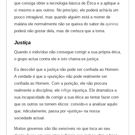
que consiga obter a tecnologia básica de Ética e a aplique a
si mesmo e aos outros. No princípio, ele poderá achá-la um
pouco intragável, mas quando alguém está a morrer de
malária ele normalmente não se queixa do sabor da
quinina
:
poderá não gostar dela, mas de certeza que a toma.
Justiça
Quando o indivíduo não consegue corrigir a sua própria ética,
o grupo actua contra ele e isto chama-se justiça.
Eu descobri que a justiça não pode ser confiada ao Homem.
A verdade é que a «punição» não pode realmente ser
confiada ao Homem. Com a punição, ele não procura
realmente a disciplina; ele
inflige
injustiça. Ele dramatiza a
sua incapacidade de corrigir a sua ética ao tentar fazer com
que os outros se tornem éticos: convido-o a analisar aquilo
que, ridiculamente, passa por «justiça» na nossa
sociedade actual.
Muitos governos são tão sensíveis no que toca ao seu