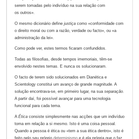
serem tomadas pelo indivíduo na sua relação com
os outros».
O mesmo dicionário define
justiça
como «conformidade com
o direito moral ou com a razão, verdade ou facto», ou «a
administração da lei».
Como pode ver, estes termos ficaram confundidos.
Todas as filosofias, desde tempos imemoriais, têm-se
envolvido nestes temas. E nunca os solucionaram.
O facto de terem sido solucionados em Dianética e
Scientology constitui um avanço de grande magnitude. A
solução encontrava-se, em primeiro lugar, na sua
separação
.
A partir daí, foi possível avançar para uma tecnologia
funcional para cada tema.
A
Ética
consiste simplesmente nas acções que um indivíduo
toma em relação a si mesmo. Isto é uma coisa pessoal.
Quando a pessoa é ética ou «tem a sua ética dentro», isto é
feito pelo seu próprio
determinismo
e é ela própria que o faz.