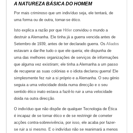
A NATUREZA BÁSICA DO HOMEM
Por mais criminoso que um indivíduo seja, ele tentará, de
uma forma ou de outra, tornar-se ético.
Isto explica a razão por que
Hitler
convidou o mundo a
destruir a Alemanha. Ele tinha já a guerra vencida antes de
Setembro de 1939, antes de ter declarado guerra. Os
Aliados
estavam a dar-lhe tudo o que ele queria; ele dispunha de
uma das melhores organizações de serviços de informações
que alguma vez existiram; ele tinha a Alemanha a um passo
de recuperar as suas colónias e o idiota declarou guerra! Ele
simplesmente fez ruir a si próprio e a Alemanha. O seu génio
seguia a uma velocidade doida numa direcção e o seu
sentido ético inato estava a fazê-lo ruir a uma velocidade
doida na outra direcção.
O indivíduo que não dispõe de qualquer Tecnologia de Ética
é incapaz de se tornar ético e de se restringir de cometer
acções contra-sobrevivência, por isso, ele acaba por fazer-
se ruir a si mesmo. E o indivíduo não se reanimará a menos