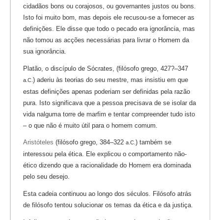
cidadãos bons ou corajosos, ou governantes justos ou bons.
Isto foi muito bom, mas depois ele recusou-se a fornecer as
definições. Ele disse que todo o pecado era ignorância, mas
não tomou as acções necessárias para livrar o Homem da
sua ignorância.
Platão, o discípulo de Sócrates, (filósofo grego, 427?–347
) aderiu às teorias do seu mestre, mas insistiu em que
a.C.
estas definições apenas poderiam ser definidas pela razão
pura. Isto significava que a pessoa precisava de se isolar da
vida nalguma torre de marfim e tentar compreender tudo isto
– o que não é muito útil para o homem comum.
Aristóteles
(filósofo grego, 384–322
) também se
a.C.
interessou pela ética. Ele explicou o comportamento não-
ético dizendo que a racionalidade do Homem era dominada
pelo seu desejo.
Esta cadeia continuou ao longo dos séculos. Filósofo atrás
de filósofo tentou solucionar os temas da ética e da justiça.