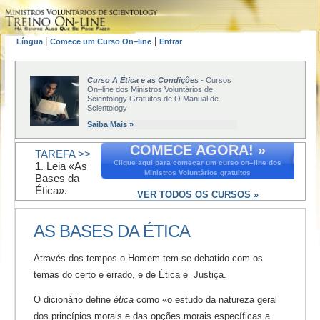
|
|
Língua
Comece um Curso On–line
Entrar
Curso A Ética e as Condições
- Cursos
On–line dos Ministros Voluntários de
Scientology Gratuitos de O Manual de
Scientology
Saiba Mais »
COMECE AGORA! »
TAREFA >>
Clique aqui para começar um curso on–line dos
1. Leia «As
Ministros Voluntários gratuitos
Bases da
Ética».
VER TODOS OS CURSOS »
AS BASES DA ÉTICA
Através dos tempos o Homem tem-se debatido com os
temas do certo e errado, e de Ética e Justiça.
O dicionário define
ética
como «o estudo da natureza geral
dos princípios morais e das opções morais específicas a