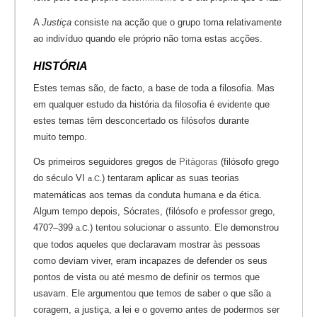
A
Justiça
consiste na acção que o grupo toma relativamente
ao indivíduo quando ele próprio não toma estas acções.
HISTÓRIA
Estes temas são, de facto, a base de toda a filosofia. Mas
em qualquer estudo da história da filosofia é evidente que
estes temas têm desconcertado os filósofos durante
muito tempo.
Os primeiros seguidores gregos de
Pitágoras
(filósofo grego
do século VI
) tentaram aplicar as suas teorias
a.C.
matemáticas aos temas da conduta humana e da ética.
Algum tempo depois, Sócrates, (filósofo e professor grego,
470?–399
) tentou solucionar o assunto. Ele demonstrou
a.C.
que todos aqueles que declaravam mostrar às pessoas
como deviam viver, eram incapazes de defender os seus
pontos de vista ou até mesmo de definir os termos que
usavam. Ele argumentou que temos de saber o que são a
coragem, a justiça, a lei e o governo antes de podermos ser