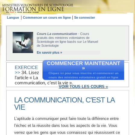
|
|
Langue
Commencer un cours en ligne
Se connecter
Cours La communication
- Cours
gratuits des ministres volontaires de
Scientologie en ligne basés sur Le Manuel
de Scientologie
En savoir plus »
COMMENCER MAINTENANT
EXERCICE
»
>>
34. Lisez
Cliquez ici pour vous inscrire et commencer un
l’article « La
cours des ministres volontaires gratuit en ligne
communication, c’est la vie ».
VOIR TOUS LES COURS »
LA COMMUNICATION, C’EST LA
VIE
L’aptitude à communiquer peut faire toute la différence entre
l’échec et la réussite dans tous les aspects de la vie. Vous
verrez que les gens que vous connaissez qui réussissent ce