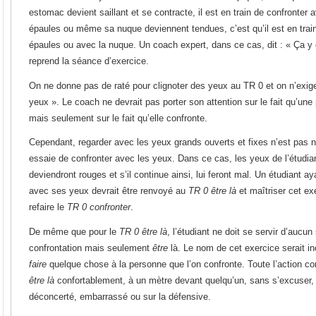
estomac devient saillant et se contracte, il est en train de confronte
épaules ou même sa nuque deviennent tendues, c’est qu’il est en train
épaules ou avec la nuque. Un coach expert, dans ce cas, dit : « Ça y es
reprend la séance d’exercice.
On ne donne pas de raté pour clignoter des yeux au TR 0 et on n’exig
yeux ». Le coach ne devrait pas porter son attention sur le fait qu’un
mais seulement sur le fait qu’elle confronte.
Cependant, regarder avec les yeux grands ouverts et fixes n’est pas nat
essaie de confronter avec les yeux. Dans ce cas, les yeux de l’étudia
deviendront rouges et s’il continue ainsi, lui feront mal. Un étudiant a
avec ses yeux devrait être renvoyé au
TR 0 être là
et maîtriser cet ex
refaire le
TR 0 confronter
.
De même que pour le
TR 0 être là
, l’étudiant ne doit se servir d’auc
confrontation mais seulement
être
là. Le nom de cet exercice serait in
faire
quelque chose à la personne que l’on confronte. Toute l’action con
être là
confortablement, à un mètre devant quelqu’un, sans s’excuser,
déconcerté, embarrassé ou sur la défensive.