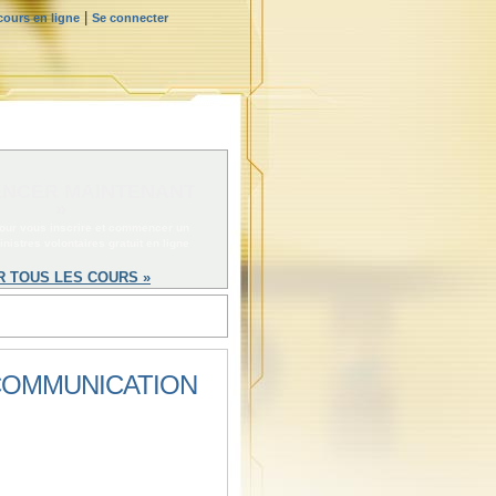
|
ours en ligne
Se connecter
NCER MAINTENANT
»
pour vous inscrire et commencer un
nistres volontaires gratuit en ligne
R TOUS LES COURS »
 COMMUNICATION