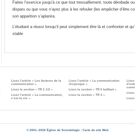
Faites l’exercice jusqu’à ce que tout tressaillement, toute dérobade ou
disparu ou que vous n’ayez plus à les refouler (les empêcher d’être co
son apparition s’aplanira.
L’étudiant a réussi lorsqu’il peut simplement
être
là et confronter et qu
stable.
Lisez l’article « Les facteurs de la
Lisez l’article « La communication
Lisez
communication ».
réciproque ».
d’ent
commu
.
Lisez la section « TR 2 1/2 ».
Lisez la section « TR 0 bullbait ».
Lisez
Lisez l’article « La communication,
Lisez la section « TR 3 ».
c’est la vie ».
Lisez
© 2001–2026 Église de Scientologie
|
Carte du site Web