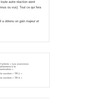
 toute autre réaction aient
nnus ou vus). Tout ce qui fera
’il a obtenu un
gain majeur et
 l’article « Les exercices
raînement à la
nication ».
 la section « TR 1 ».
 la section « TR 4 ».