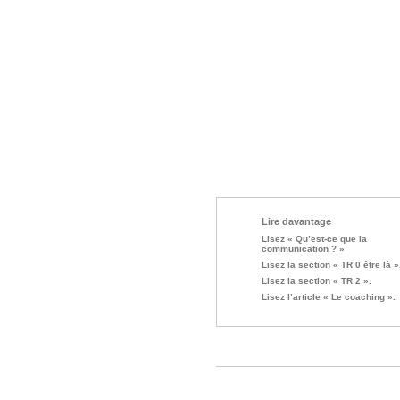
Lire davantage
Lisez « Qu’est-ce que la
communication ? »
Lisez la section « TR 0 être là »
Lisez la section « TR 2 ».
Lisez l’article « Le coaching ».