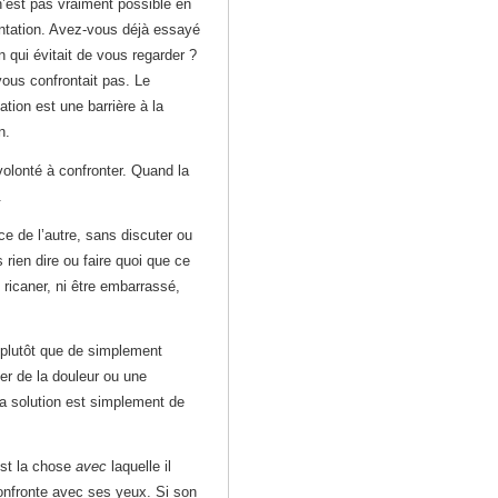
’est pas vraiment possible en
ntation. Avez-vous déjà essayé
n qui évitait de vous regarder ?
ous confrontait pas. Le
tion est une barrière à la
n.
volonté à confronter. Quand la
.
ce de l’autre, sans discuter ou
 rien dire ou faire quoi que ce
i ricaner, ni être embarrassé,
 plutôt que de simplement
uer de la douleur ou une
 La solution est simplement de
est la chose
avec
laquelle il
confronte avec ses yeux. Si son