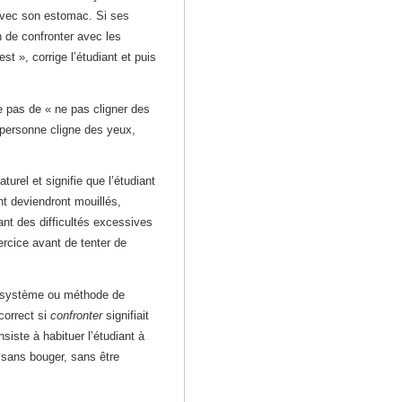
r avec son estomac. Si ses
 de confronter avec les
t », corrige l’étudiant et puis
e pas de « ne pas cligner des
e personne cligne des yeux,
urel et signifie que l’étudiant
nt deviendront mouillés,
yant des difficultés excessives
ercice avant de tenter de
un système ou méthode de
correct si
confronter
signifiait
siste à habituer l’étudiant à
 sans bouger, sans être