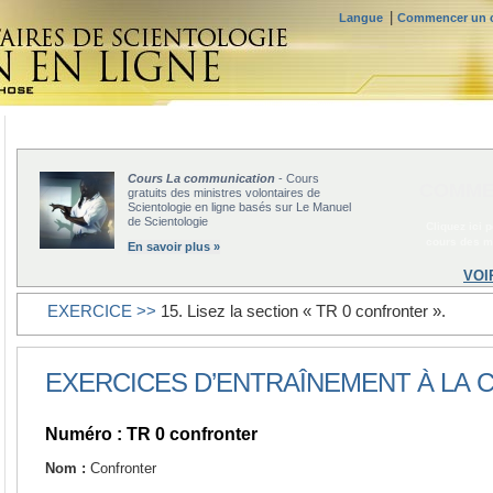
|
Langue
Commencer un c
Cours La communication
- Cours
COMME
gratuits des ministres volontaires de
Scientologie en ligne basés sur Le Manuel
de Scientologie
Cliquez ici 
cours des mi
En savoir plus »
VOI
EXERCICE >>
15. Lisez la section « TR 0 confronter ».
EXERCICES D’ENTRAÎNEMENT À LA
Numéro : TR 0 confronter
Nom :
Confronter