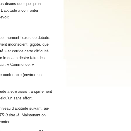
nous disons que quelqu’un
 L’aptitude à confronter
evoir.
uel moment l’exercice débute.
vient inconscient, gigote, que
 » et corrige cette difficulté.
e le coach désire faire des
uveau : « Commence. »
e confortable (environ un
tude à être assis tranquillement
elqu’un sans effort.
niveau d’aptitude suivant, au-
TR 0 être là
. Maintenant on
ronter.