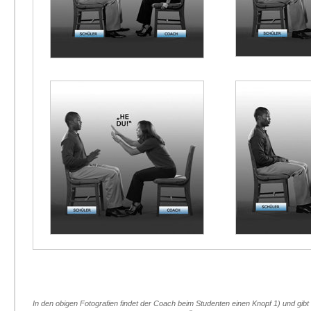
In den obigen Fotografien findet der Coach beim Studenten einen Knopf 1) und gibt 