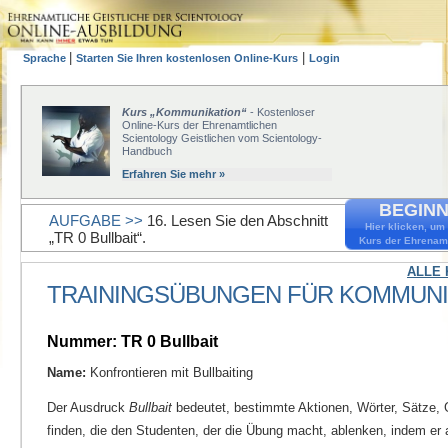
|
|
Sprache
Starten Sie Ihren kostenlosen Online-Kurs
Login
Kurs „Kommunikation“
- Kostenloser
Online-Kurs der Ehrenamtlichen
Scientology Geistlichen vom Scientology-
Handbuch
Erfahren Sie mehr »
BEGINN
AUFGABE >>
16. Lesen Sie den Abschnitt
Hier klicken, um
„TR 0 Bullbait“.
Kurs der Ehrenamt
ALLE 
TRAININGSÜBUNGEN FÜR KOMMUNI
Nummer: TR 0 Bullbait
Name:
Konfrontieren mit Bullbaiting
Der Ausdruck
Bullbait
bedeutet, bestimmte Aktionen, Wörter, Sätze
finden, die den Studenten, der die Übung macht, ablenken, indem er 