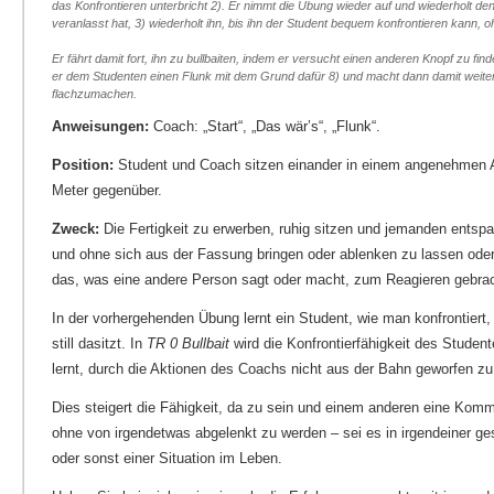
das Konfrontieren unterbricht 2). Er nimmt die Übung wieder auf und wiederholt de
veranlasst hat, 3) wiederholt ihn, bis ihn der Student bequem konfrontieren kann, oh
Er fährt damit fort, ihn zu bullbaiten, indem er versucht einen anderen Knopf zu find
er dem Studenten einen Flunk mit dem Grund dafür 8) und macht dann damit weite
flachzumachen.
Anweisungen:
Coach: „Start“, „Das wär’s“, „Flunk“.
Position:
Student und Coach sitzen einander in einem angenehmen 
Meter gegenüber.
Zweck:
Die Fertigkeit zu erwerben, ruhig sitzen und jemanden ents
und ohne sich aus der Fassung bringen oder ablenken zu lassen oder
das, was eine andere Person sagt oder macht, zum Reagieren gebra
In der vorhergehenden Übung lernt ein Student, wie man konfrontiert
still dasitzt. In
TR 0 Bullbait
wird die Konfrontierfähigkeit des Student
lernt, durch die Aktionen des Coachs nicht aus der Bahn geworfen z
Dies steigert die Fähigkeit, da zu sein und einem anderen eine Komm
ohne von irgendetwas abgelenkt zu werden – sei es in irgendeiner ges
oder sonst einer Situation im Leben.