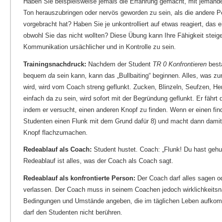
Haben Sie beispielsweise jemals die Erfahrung gemacht, mit jeman
Ton herauszubringen oder nervös geworden zu sein, als die andere 
vorgebracht hat? Haben Sie je unkontrolliert auf etwas reagiert, das e
obwohl Sie das nicht wollten? Diese Übung kann Ihre Fähigkeit steig
Kommunikation ursächlicher und in Kontrolle zu sein.
Trainingsnachdruck:
Nachdem der Student
TR 0 Konfrontieren
best
bequem
da
sein kann, kann das „Bullbaiting“ beginnen. Alles, was z
wird, wird vom Coach streng geflunkt. Zucken, Blinzeln, Seufzen, He
einfach da zu sein, wird sofort mit der Begründung geflunkt. Er fährt d
indem er versucht, einen anderen Knopf zu finden. Wenn er einen find
Studenten einen Flunk mit dem Grund dafür 8) und macht dann damit
Knopf flachzumachen.
Redeablauf als Coach:
Student hustet. Coach: „Flunk! Du hast gehus
Redeablauf ist alles, was der Coach als Coach sagt.
Redeablauf als konfrontierte Person:
Der Coach darf alles sagen od
verlassen. Der Coach muss in seinem Coachen jedoch wirklichkeitsn
Bedingungen und Umstände angeben, die im täglichen Leben aufko
darf den Studenten nicht berühren.