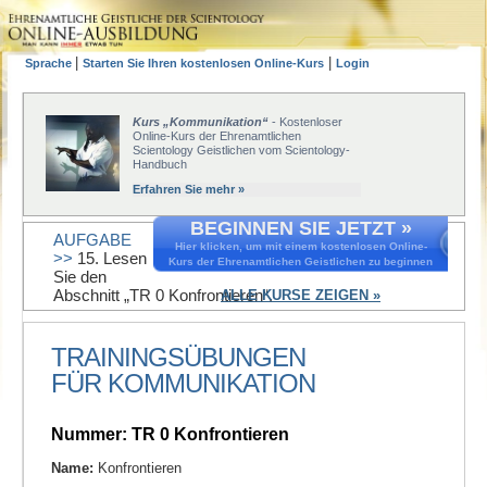
|
|
Sprache
Starten Sie Ihren kostenlosen Online-Kurs
Login
Kurs „Kommunikation“
- Kostenloser
Online-Kurs der Ehrenamtlichen
Scientology Geistlichen vom Scientology-
Handbuch
Erfahren Sie mehr »
BEGINNEN SIE JETZT »
AUFGABE
Hier klicken, um mit einem kostenlosen Online-
>>
15. Lesen
Kurs der Ehrenamtlichen Geistlichen zu beginnen
Sie den
Abschnitt „TR 0 Konfrontieren“.
ALLE KURSE ZEIGEN »
TRAININGSÜBUNGEN
FÜR KOMMUNIKATION
Nummer: TR 0 Konfrontieren
Name:
Konfrontieren