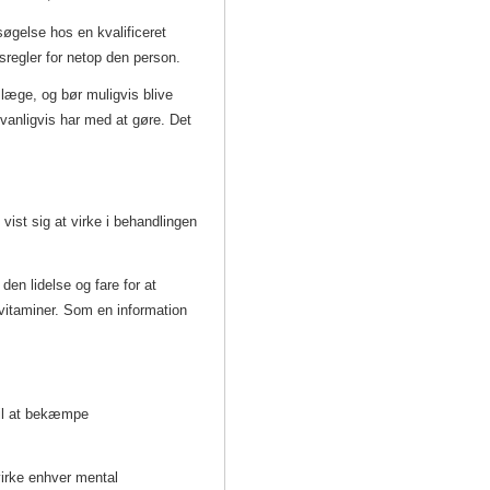
øgelse hos en kvalificeret
dsregler for netop den person.
læge, og bør muligvis blive
vanligvis har med at gøre. Det
 vist sig at virke i behandlingen
den lidelse og fare for at
vitaminer. Som en information
til at bekæmpe
virke enhver mental