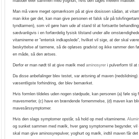
måltider eller sammen med yoghurt, hvis den tages mellem måltider.
Man må være meget opmærksom på at give dosissen sådan, at vitam
man ikke gør det, kan man give personen et falsk sår på tolvfingertar
tyndtarmen), som vil gøre ham ude af stand til at fortsætte behandlinge
sædvanligvis i en forfærdelig fysisk tilstand under alle omstændighede
vitaminerne er ”enterisk indkapslede”, hvilket vil sige, at der skal være 
beskyttelse af tarmene, så de opløses gradvist og ikke rammer den 
en måde, så den ætses.
Derfor er man nødt til at give mælk med
aminosyrer
i pulverform til at
Da disse anbefalinger blev testet, var ætsning af maven (nedslidning)
væsentligste forhindring, der blev bemærket.
Hvis formlen tildeles uden nogen stødpude, kan personen (a) føle sig f
mavesmerter, (c) have en brændende fornemmelse, (d) maven kan bliv
mavesårssymptomer.
Hvis den slags symptomer opstår, så hold op med vitaminerne.
Alumi
og sunket sammen med mælk, hver gang symptomerne begynder, vil g
skal man give aminosyrepulver, yoghurt og mælk, indtil maven får det