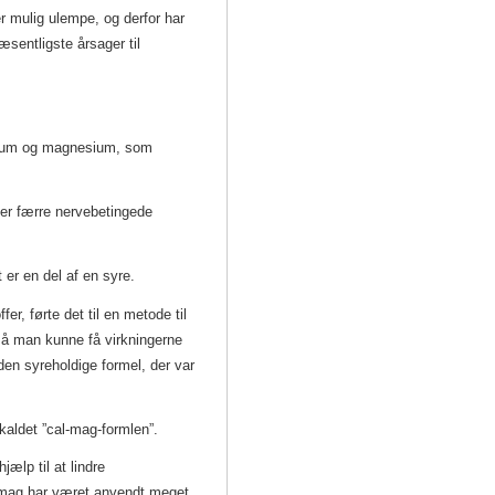
r mulig ulempe, og derfor har
sentligste årsager til
lcium og magnesium, som
er færre nervebetingede
 er en del af en syre.
r, førte det til en metode til
så man kunne få virkningerne
den syreholdige formel, der var
 kaldet ”cal-mag-formlen”.
ælp til at lindre
l-mag har været anvendt meget