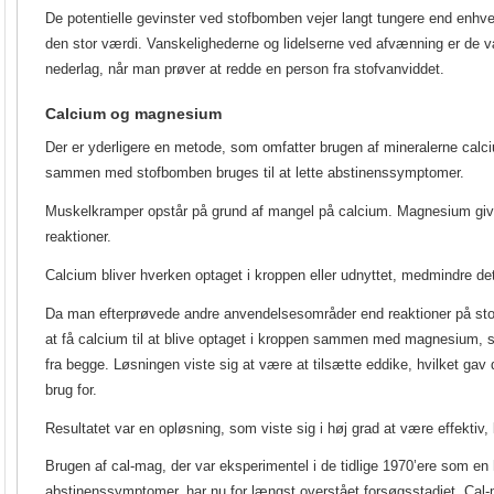
De potentielle gevinster ved stofbomben vejer langt tungere end enhve
den stor værdi. Vanskelighederne og lidelserne ved afvænning er de væ
nederlag, når man prøver at redde en person fra stofvanviddet.
Calcium og magnesium
Der er yderligere en metode, som omfatter brugen af mineralerne ca
sammen med stofbomben bruges til at lette abstinenssymptomer.
Muskelkramper opstår på grund af mangel på calcium. Magnesium giv
reaktioner.
Calcium bliver hverken optaget i kroppen eller udnyttet, medmindre det
Da man efterprøvede andre anvendelsesområder end reaktioner på stoffe
at få calcium til at blive optaget i kroppen sammen med magnesium, 
fra begge. Løsningen viste sig at være at tilsætte eddike, hvilket gav 
brug for.
Resultatet var en opløsning, som viste sig i høj grad at være effektiv,
Brugen af cal-mag, der var eksperimentel i de tidlige 1970’ere som en hj
abstinenssymptomer, har nu for længst overstået forsøgsstadiet. Ca