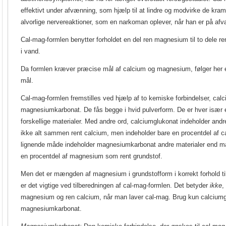
effektivt under afvænning, som hjælp til at lindre og modvirke de kr
alvorlige nervereaktioner, som en narkoman oplever, når han er på afv
Cal-mag-formlen benytter forholdet en del ren magnesium til to dele r
i vand.
Da formlen kræver præcise mål af calcium og magnesium, følger her 
mål.
Cal-mag-formlen fremstilles ved hjælp af to kemiske forbindelser, cal
magnesiumkarbonat. De fås begge i hvid pulverform. De er hver især 
forskellige materialer. Med andre ord, calciumglukonat indeholder andr
ikke alt sammen rent calcium, men indeholder bare en procentdel af c
lignende måde indeholder magnesiumkarbonat andre materialer end ma
en procentdel af magnesium som rent grundstof.
Men det er mængden af magnesium i grundstofform i korrekt forhold til
er det vigtige ved tilberedningen af cal-mag-formlen. Det betyder
ikke
,
magnesium og ren calcium, når man laver cal-mag. Brug kun calcium
magnesiumkarbonat.