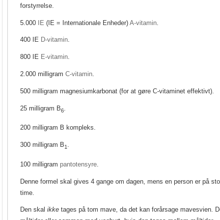
forstyrrelse.
5.000
IE
(IE = Internationale Enheder)
A-vitamin
.
400 IE
D-vitamin
.
800 IE
E-vitamin
.
2.000 milligram
C-vitamin
.
500 milligram magnesiumkarbonat (for at gøre C-vitaminet effektivt).
25 milligram B
.
6
200 milligram B kompleks.
300 milligram B
.
1
100 milligram
pantotensyre
.
Denne formel skal gives 4 gange om dagen, mens en person er på stof
time.
Den skal
ikke
tages på tom mave, da det kan forårsage mavesvien. De