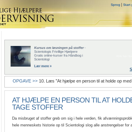
|
Sprog
Start
Kursus om løsningen på stoffer
-
Scientologis Frivillige Hjælpere
Gratis online-kurser fra Håndbog i
Klik her for
Scientologi
Lær mere »
S
OPGAVE >>
10. Læs ”At hjælpe en person til at holde op med a
AT HJÆLPE EN PERSON TIL AT HOLD
TAGE STOFFER
Da misbruget af stoffer greb om sig i hele verden, fik afvænningsprob
hele menneskets historie op til Scientologi slog alle anstrengelser for 