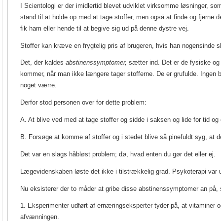
I Scientologi er der imidlertid blevet udviklet virksomme løsninger, s
stand til at holde op med at tage stoffer, men også at finde og fjerne
fik ham eller hende til at begive sig ud på denne dystre vej.
Stoffer kan kræve en frygtelig pris af brugeren, hvis han nogensinde 
Det, der kaldes
abstinenssymptomer,
sætter ind. Det er de fysiske og 
kommer, når man ikke længere tager stofferne. De er grufulde. Ingen 
noget værre.
Derfor stod personen over for dette problem:
A. At blive ved med at tage stoffer og sidde i saksen og lide for tid og 
B. Forsøge at komme af stoffer og i stedet blive så pinefuldt syg, at de
Det var en slags håbløst problem; dø, hvad enten du gør det eller ej.
Lægevidenskaben løste det ikke i tilstrækkelig grad. Psykoterapi var
Nu eksisterer der to måder at gribe disse abstinenssymptomer an på
1. Eksperimenter udført af ernæringseksperter tyder på, at vitaminer 
afvænningen.