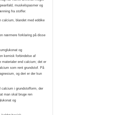
ampeanfald, muskelspasmer og
ænning fra stoffer.
en calcium, blandet med eddike
en nærmere forklaring på disse
ciumglukonat og
en kemisk forbindelse af
e materialer end calcium; det er
alcium som rent grundstof. På
gnesium, og deri er der kun
 calcium i grundstofform, der
 at man skal bruge ren
glukonat og