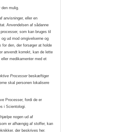
r den mulig.
af anvisninger, eller en
ltat. Anvendelsen af sådanne
 processer, som kan bruges til
 og ud mod omgivelserne og
for den, der forsøger at holde
er anvendt korrekt, kan de lette
r eller medikamenter med et
ktive Processer
beskæftiger
erne skal personen lokalisere
ive Processer, fordi de er
s i Scientologi.
 hjælpe nogen ud af
som er afhængig af stoffer, kan
eknikker, der beskrives her.