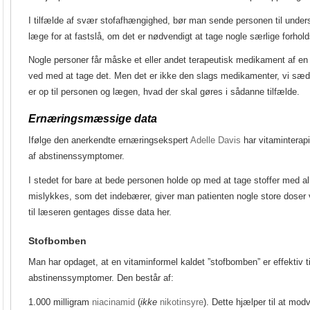
I tilfælde af svær stofafhængighed, bør man sende personen til unders
læge for at fastslå, om det er nødvendigt at tage nogle særlige forhol
Nogle personer får måske et eller andet terapeutisk medikament af en 
ved med at tage det. Men det er ikke den slags medikamenter, vi sæd
er op til personen og lægen, hvad der skal gøres i sådanne tilfælde.
Ernæringsmæssige data
Ifølge den anerkendte ernæringsekspert
Adelle Davis
har vitaminterapi
af abstinenssymptomer.
I stedet for bare at bede personen holde op med at tage stoffer med al 
mislykkes, som det indebærer, giver man patienten nogle store doser 
til læseren gentages disse data her.
Stofbomben
Man har opdaget, at en vitaminformel kaldet ”stofbomben” er effektiv 
abstinenssymptomer. Den består af:
1.000 milligram
niacinamid
(
ikke
nikotinsyre
).
Dette hjælper til at mod