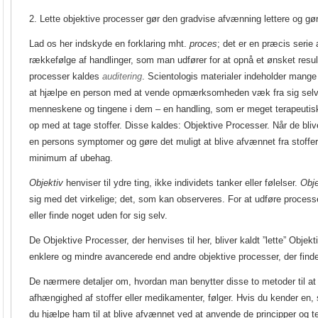
2. Lette objektive processer gør den gradvise afvænning lettere og gø
Lad os her indskyde en forklaring mht.
proces
; det er en præcis serie 
rækkefølge af handlinger, som man udfører for at opnå et ønsket resu
processer kaldes
auditering
. Scientologis materialer indeholder mange
at hjælpe en person med at vende opmærksomheden væk fra sig selv
menneskene og tingene i dem – en handling, som er meget terapeutisk 
op med at tage stoffer. Disse kaldes: Objektive Processer. Når de bliv
en persons symptomer og gøre det muligt at blive afvænnet fra stoffe
minimum af ubehag.
Objektiv
henviser til ydre ting, ikke individets tanker eller følelser.
Obje
sig med det virkelige; det, som kan observeres. For at udføre process
eller finde noget uden for sig selv.
De Objektive Processer, der henvises til her, bliver kaldt ”lette” Objekt
enklere og mindre avancerede end andre objektive processer, der finde
De nærmere detaljer om, hvordan man benytter disse to metoder til at
afhængighed af stoffer eller medikamenter, følger. Hvis du kender en, 
du hjælpe ham til at blive afvænnet ved at anvende de principper og t