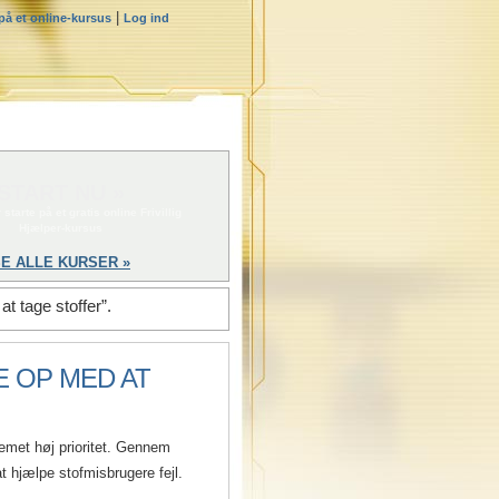
|
 på et online-kursus
Log ind
START NU »
 starte på et gratis online Frivillig
Hjælper-kursus
E ALLE KURSER »
t tage stoffer”.
E OP MED AT
lemet høj prioritet. Gennem
at hjælpe stofmisbrugere fejl.