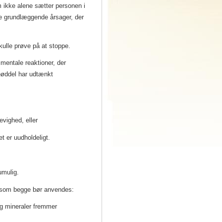
om ikke alene sætter personen i
 de grundlæggende årsager, der
skulle prøve på at stoppe.
mentale reaktioner, der
bøddel har udtænkt
evighed, eller
t er uudholdeligt.
 umulig.
, som begge bør anvendes:
og mineraler fremmer