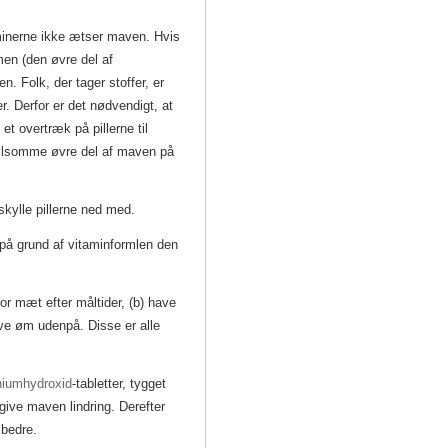
inerne ikke ætser maven. Hvis
men (den øvre del af
n. Folk, der tager stoffer, er
r. Derfor er det nødvendigt, at
et overtræk på pillerne til
følsomme øvre del af maven på
 skylle pillerne ned med.
 på grund af vitaminformlen den
or mæt efter måltider, (b) have
e øm udenpå. Disse er alle
niumhydroxid
-tabletter, tygget
ive maven lindring.
Derefter
 bedre.