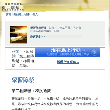
|
|
語言
開始線上研修
登入
學習技術研修
- 取自《山達基手冊》的免費
山達基志願牧師線上研修
瞭解更多＞＞
現在馬上行動 »
作業 >>
5. 閱
點選這裡，並且開始你的免費線上研修
讀「第二種障
礙是：梯度過
觀看所有研修 »
陡」章節。
學習障礙
第二種障礙：梯度過陡
梯度是指一步接一步，一級接一級，逐漸完成某事的過程。因
此，最後比較容易達成很複雜且困難的活動。 漸進過程中的每
一步也叫梯度。