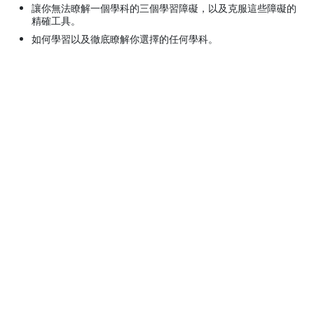
讓你無法瞭解一個學科的三個學習障礙，以及克服這些障礙的
精確工具。
如何學習以及徹底瞭解你選擇的任何學科。
© 2001–2026 Church of Scientology International. 有著作權，侵害必
究。
隱私政策
•
Cookie政策
•
使用條款