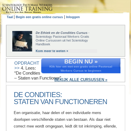
|
|
Taal
Begin een gratis online cursus
Inloggen
De Ethiek en de Condities Cursus
-
Scientology Pastoraal Werkers Gratis
Online Cursussen uit het Scientology
Handboek
Kom meer te weten »
BEGIN NU »
OPDRACHT
Klik hier om met een gratis online Pastoraal
>>
4. Lees:
Werkers Cursus te beginnen
“De Condities
– Staten van Functioner”
BEKIJK ALLE CURSUSSEN »
DE CONDITIES:
STATEN VAN FUNCTIONEREN
Een organisatie, haar delen of een individuele mens
doorlopen verschillende staten van bestaan. Als daar niet
correct mee wordt omgegaan, leidt dit tot inkrimping, ellende,