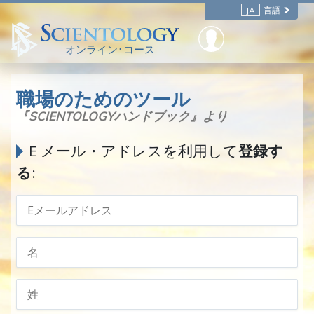
JA
言語
オンライン･コース
職場のためのツール
『SCIENTOLOGYハンドブック』より
E メール・アドレスを利用して
登録す
る
: