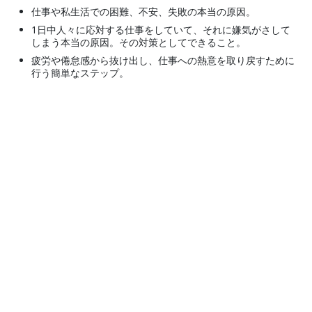
仕事や私生活での困難、不安、失敗の本当の原因。
1日中人々に応対する仕事をしていて、それに嫌気がさして
しまう本当の原因。その対策としてできること。
疲労や倦怠感から抜け出し、仕事への熱意を取り戻すために
行う簡単なステップ。
© 2001–2026 国際Scientology教会。 全著作権登録済。
プライバシーに関する方針
•
クッキーの方針
•
利用規約