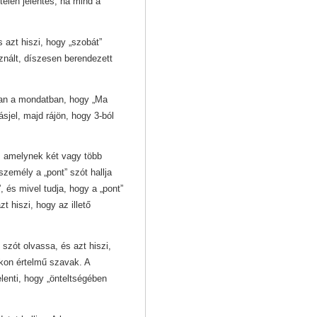
telen jelentés, ha mind a
 azt hiszi, hogy „szobát”
znált, díszesen berendezett
ban a mondatban, hogy „Ma
sjel, majd rájön, hogy 3-ból
, amelynek két vagy több
zemély a „pont” szót hallja
 és mivel tudja, hogy a „pont”
zt hiszi, hogy az illető
szót olvassa, és azt hiszi,
kon értelmű szavak. A
lenti, hogy „önteltségében