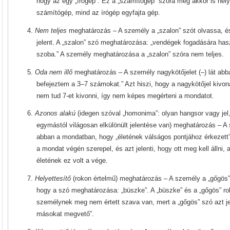
hogy az egy „írógép”. Ez a „számítógép” szóra még akkor is hely
számítógép, mind az írógép egyfajta gép.
4.
Nem teljes
meghatározás – A személy a „szalon” szót olvassa, és
jelent. A „szalon” szó meghatározása: „vendégek fogadására has
szoba.” A személy meghatározása a „szalon” szóra nem teljes.
5.
Oda nem illő
meghatározás – A személy nagykötőjelet (–) lát ab
befejeztem a 3–7 számokat.” Azt hiszi, hogy a nagykötőjel kivoná
nem tud 7-et kivonni, így nem képes megérteni a mondatot.
6.
Azonos alakú
(idegen szóval „homonima”: olyan hangsor vagy jel
egymástól világosan elkülönült jelentése van) meghatározás – A s
abban a mondatban, hogy „életének válságos pontjához érkezett”,
a mondat végén szerepel, és azt jelenti, hogy ott meg kell állni, a
életének ez volt a vége.
7.
Helyettesítő
(rokon értelmű) meghatározás – A személy a „gőgös” 
hogy a szó meghatározása: „büszke”. A „büszke” és a „gőgös” ro
személynek meg nem értett szava van, mert a „gőgös” szó azt je
másokat megvető”.