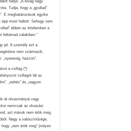
tot hallja: „A lovag nagy
zóra. Tudja, hogy a „gyullad”
jta”. E meghatározások egyike
 épp most hallott. Sehogy sem
yullad” ebben az értelemben a
en feltámad valakiben.”
y jel. A személy ezt a
 megértése nem származik,
i: „nyereség, haszon”.
ni a csillag (*)
hányszor csillagot lát az
lmi”, „nehéz” és „nagyon
lik át olvasmányai vagy
akkor nemcsak az olvasási
mond, azt mások nem értik meg,
ióból. Nagy a valószínűsége,
, hogy „nem értik meg” (milyen