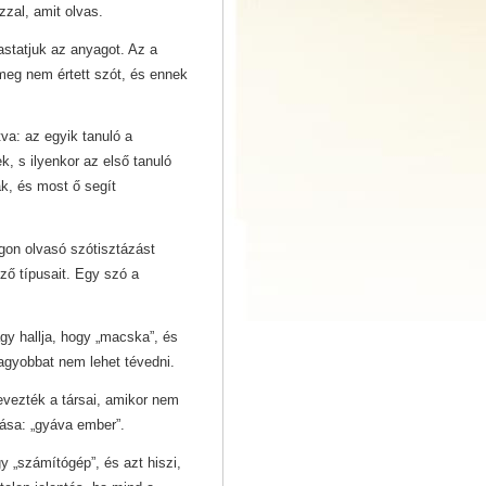
zzal, amit olvas.
statjuk az anyagot. Az a
 meg nem értett szót, és ennek
va: az egyik tanuló a
k, s ilyenkor az első tanuló
ák, és most ő segít
gon olvasó szótisztázást
ő típusait. Egy szó a
gy hallja, hogy „macska”, és
nagyobbat nem lehet tévedni.
vezték a társai, amikor nem
zása: „gyáva ember”.
y „számítógép”, és azt hiszi,