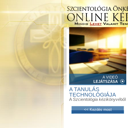
A VIDEÓ
LEJÁTSZÁSA
A TANULÁS
TECHNOLÓGIÁJA
A
Szcientológia kézikönyvé
ből
<< Kezdés most