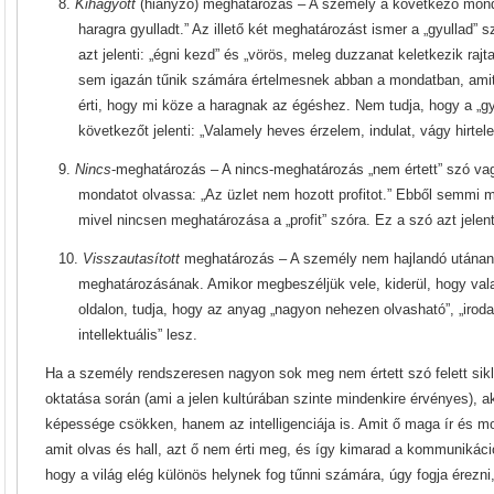
8.
Kihagyott
(hiányzó) meghatározás – A személy a következő monda
haragra gyulladt.” Az illető két meghatározást ismer a „gyullad” s
azt jelenti: „égni kezd” és „vörös, meleg duzzanat keletkezik ra
sem igazán tűnik számára értelmesnek abban a mondatban, amit
érti, hogy mi köze a haragnak az égéshez. Nem tudja, hogy a „g
következőt jelenti: „Valamely heves érzelem, indulat, vágy hirtel
9.
Nincs
-meghatározás – A nincs-meghatározás „nem értett” szó vag
mondatot olvassa: „Az üzlet nem hozott profitot.” Ebből semmi
mivel nincsen meghatározása a „profit” szóra. Ez a szó azt jelent
10.
Visszautasított
meghatározás – A személy nem hajlandó utánanéz
meghatározásának. Amikor megbeszéljük vele, kiderül, hogy vala
oldalon, tudja, hogy az anyag „nagyon nehezen olvasható”, „iroda
intellektuális” lesz.
Ha a személy rendszeresen nagyon sok meg nem értett szó felett sik
oktatása során (ami a jelen kultúrában szinte mindenkire érvényes), 
képessége csökken, hanem az intelligenciája is. Amit ő maga ír és 
amit olvas és hall, azt ő nem érti meg, és így kimarad a kommunikác
hogy a világ elég különös helynek fog tűnni számára, úgy fogja érezni