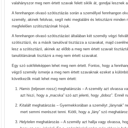
valahányszor meg nem értett szavak felett siklik át, gondjai lesznek a
A fennhangon olvasó szótisztázás során a személlyel fennhangon olva
személy, akinek felolvas, segít neki megtalálni és letisztázni minden
megfelelően
szótisztázónak
hívjuk.
A fennhangon olvasó szótisztázást általában két személy végzi felvált
szótisztázó, és a másik tanulóval tisztázza a szavakat, majd cserélne
lesz a szótisztázó, akinek az előbb a meg nem értett szavait tisztázt
tanulótársának tisztázni a meg nem értett szavakat.
Egy szó sokféleképpen lehet meg nem értett. Fontos, hogy a fennhan
végző személy ismerje a meg nem értett szavaknak ezeket a különböz
következők miatt lehet meg nem értett:
1.
Hamis
(teljesen rossz) meghatározás – A személy azt olvassa va
azt hiszi, hogy a „macska” szó azt jelenti, hogy „doboz”. Ennél 
2.
Kitalált
meghatározás – Gyermekkorában a személyt „lánynak” ne
mert semmi merészet tenni. Kiötli, hogy a „lány” szó meghatáro
3.
Helytelen
meghatározás – A személy azt hallja vagy olvassa, hog