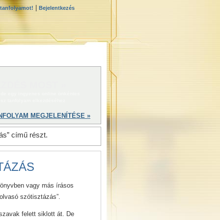
|
 tanfolyamot!
Bejelentkezés
ZDÉS MOST »
 ide egy ingyenes online önkéntes
ész tanfolyam elkezdéséhez
NFOLYAM MEGJELENÍTÉSE »
ás” című részt.
TÁZÁS
könyvben vagy más írásos
olvasó szótisztázás”.
avak felett siklott át. De