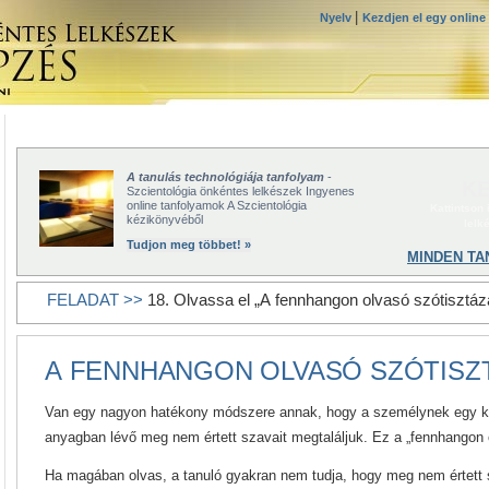
|
Nyelv
Kezdjen el egy online
A tanulás technológiája tanfolyam
-
KE
Szcientológia önkéntes lelkészek Ingyenes
online tanfolyamok A Szcientológia
Kattintson
kézikönyvéből
lelk
Tudjon meg többet! »
MINDEN TA
FELADAT >>
18. Olvassa el „A fennhangon olvasó szótisztáz
A FENNHANGON OLVASÓ SZÓTISZ
Van egy nagyon hatékony módszere annak, hogy a személynek egy 
anyagban lévő meg nem értett szavait megtaláljuk. Ez a „fennhangon 
Ha magában olvas, a tanuló gyakran nem tudja, hogy meg nem értett sz