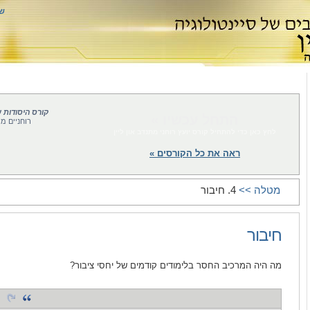
ש
קורס היסודות ש
התחל עכשיו »
רוחניים מ
לחץ כאן כדי להתחיל קורס יועץ רוחני מתנדב און ליין
ראה את כל הקורסים »
מטלה >>
4. חיבור
חיבור
מה היה המרכיב החסר בלימודים קודמים של יחסי ציבור?