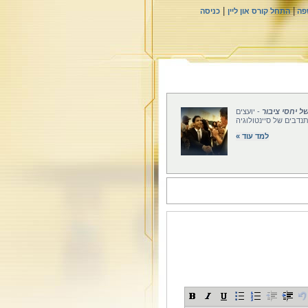
|
|
פה
התחל קורס און ליין
כניסה
ל יחסי ציבור
- יועצים
תנדבים של סיינטולוגיה
למד עוד »