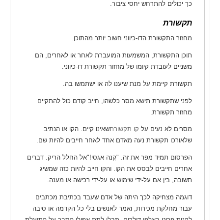
כך יכולים להתרחש יחסי ציבור.
תקשורת
מחזור התקשורת הדו-כיווני חשוב יותר מהתוכן.
תוכן התקשורת, המשמעות המועברת לאחר או לאחרים, הם
משניים לעובדת קיומו של מחזור תקשורת דו-כיווני.
תקשורת קיימת על מנת שיענו לה או ישתמשו בה.
לפני שתקשורת תישא מסר כלשהו, חייב קודם כול להתקיים
מחזור תקשורת.
מסרים לא נעים על
קו תקשורת
שאינו קיים. הקו או הנתיב
שלאורכו תקשורת נעה מאדם אחד לאחר חייבים להיות שם.
הפרסום תמיד מפר את זה. "קְנה אגסי!"אל החלל הריק. דברים
אחרים חייבים לבסס את הקו. והקו חייב להיות כזה שמשיג
תשובה, בין אם על-ידי שימוש או על-ידי רכישה או מענה.
דוגמה מצחיקה לכך היתה של אדם שעבד בכתיבת מכתבים
עבור מחלקת מכירות, ואמר לאנשים בלי כל הקדמה או סיבה
לקנות פריט באלפי דולרים, מבלי לתת אפילו הסבר על התועלת