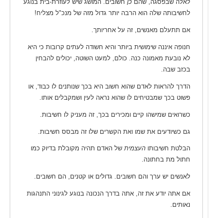
לאלה שבפסגה, שהם
כן
חשובים. המושג שיש לעוזרת-בית בנוגע
לחשיבותה שלה הוא הרבה יותר גדול מזה של מנכ"ל מצליח!
אם תתעלם מאנשים, זה על אחריותך.
חנופה איננה שימושית ביותר והיא חשודה לעתים קרובות כי היא
לא נובעת מאמונה כנה. כולם, למעט השוטה, יכולים להבחין
בכזב שבה.
הדרך להראות לאדם שהוא חשוב היא בכך שנותנים לו כבוד, או
פשוט בכך שמבטיחים לו שהוא נראה לעין ושמקבלים אותו.
כשרואים שמישהו קיים ומכירים בכך, זה מעניק לו חשיבות.
גם כשיודעים את שמו ואת הקשרים שלו זה מבסס חשיבות.
הבלטת חשיבותו
העצמית
של האדם תהיה מקובלת בדיוק כמו
חתול מת בחתונה.
לאנשים יש ערך והם חשובים. גדולים או קטנים, הם חשובים.
אם אתה יודע את זה, אתה בדרך הנכונה בנוגע לגינוני התנהגות
נאותים.