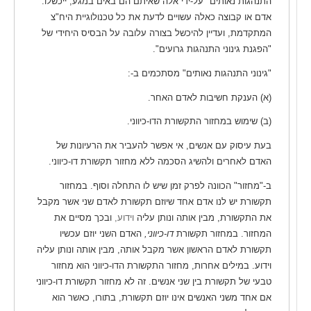
התנהגות נאותים" על-ידי אלה שאיתם הם באים במגע, ייכשלו.
אדם או קבוצה כאלה עשויים לדעת את כל טכנולוגיית היח"צ
המתקדמת, ועדיין להיכשל בצורה עלובה על הבסיס היחידי של
"הפגנת גינוני התנהגות גרועים".
"גינוני התנהגות נאותים" מסתכמים ב-:
(א) הענקת חשיבות לאדם האחר.
(ב) שימוש במחזור התקשורת הדו-כיווני.
בעת עיסוק עם אנשים, אי אפשר להעביר את הרעיונות של
האדם לאחרים ולהשיג הסכמה ללא מחזור תקשורת דו-כיווני.
ב-"מחזור" הכוונה לפרק זמן שיש לו התחלה וסוף. במחזור
תקשורת יש לנו אדם אחד שיוזם תקשורת לאדם שני אשר מקבל
את התקשורת, מבין אותה ונותן עליה
וידוע,
ובכך מסיים את
המחזור. במחזור תקשורת
דו-כיווני,
האדם השני יוזם עכשיו
תקשורת לאדם הראשון אשר מקבל אותה, מבין אותה ונותן עליה
וידוע. במילים אחרות, מחזור התקשורת הדו-כיווני הוא מחזור
טבעי של תקשורת בין שני אנשים. זה לא מחזור תקשורת דו-כיווני
אם אחד משני האנשים אינו יוזם תקשורת, בתורו, כאשר הוא