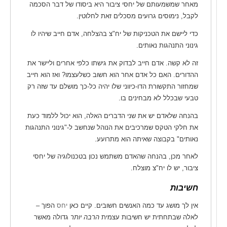
מאחר שמשמעותם של יחסי ציבור היא ביסודו של דבר הסכמה
לקבל, נימוסים גרועים מסכלים זאת לחלוטין.
כדי ליישם את הטכניקות של יח"צ בהצלחה, אדם חייב שיהיו לו
גינוני התנהגות נאותים.
זה לא קשה. אדם חייב לבדוק את גישתו כלפי אחרים וליישר את
ההדורים. האם כל אדם אחר הוא חשוב כשלעצמו? ואז הוא חייב
שמחזור התקשורת הדו-כיווני שלו יהיה כל-כך מושלם עד שזה רק
טבעי שבכלל לא מבחינים בו.
בהנחה שלאדם יש את שני הדברים האלה, הוא יכול ללמוד כעת
את חלקי הטקס שמרכיבים את הנוהל שנחשב ל-"גינוני התנהגות
נאותים" בקבוצה שאיתה הוא מתרועע.
לאחר מכן, בהנחה שהאדם משתמש נכון בטכנולוגיה של יחסי
ציבור, יש לו יח"צ מוצלח.
חשיבות
אין לך מושג עד כמה האנשים חשובים. קיים כאן
יחס
הפוך –
לאלה שבתחתית יש חשיבות עצמית
הרבה יותר
גדולה מאשר