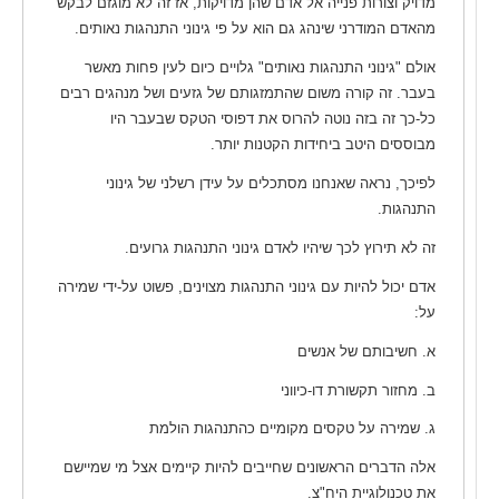
מדויק וצורות פנייה אל אדם שהן מדויקות, אז זה לא מוגזם לבקש
מהאדם המודרני שינהג גם הוא על פי גינוני התנהגות נאותים.
אולם "גינוני התנהגות נאותים" גלויים כיום לעין פחות מאשר
בעבר. זה קורה משום שהתמזגותם של גזעים ושל מנהגים רבים
כל-כך זה בזה נוטה להרוס את דפוסי הטקס שבעבר היו
מבוססים היטב ביחידות הקטנות יותר.
לפיכך, נראה שאנחנו מסתכלים על עידן רשלני של גינוני
התנהגות.
זה לא תירוץ לכך שיהיו לאדם גינוני התנהגות גרועים.
אדם יכול להיות עם גינוני התנהגות מצוינים, פשוט על-ידי שמירה
על:
א. חשיבותם של אנשים
ב. מחזור תקשורת דו-כיווני
ג. שמירה על טקסים מקומיים כהתנהגות הולמת
אלה הדברים הראשונים שחייבים להיות קיימים אצל מי שמיישם
את טכנולוגיית היח"צ.