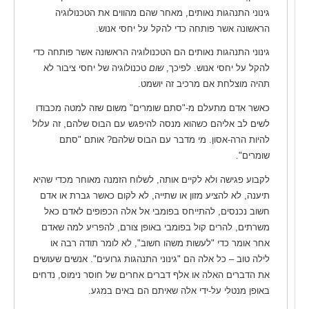
גינוני התנהגות נאותים, מאחר שהם מהווים את הטכנולוגיה
הראשונה אשר פותחה כדי להקל על יחסי אנוש.
גינוני התנהגות נאותים הם הטכנולוגיה הראשונה אשר פותחה כדי
להקל על יחסי אנוש. לפיכך,
שום
טכנולוגיה של יחסי ציבור לא
תהיה מוצלחת אם מרכיב זה יושמט.
כאשר אדם מתעלם מ-"סתם שומרים" משום שזה למטה מכבודו
לשים לב אליהם כשהוא מנסה להיפגש עם הבוס שלהם, זה עלול
להיות הרה-אסון. מי מדבר עם הבוס שלהם? אותם "סתם
שומרים".
לקבוע פגישה ולא לקיים אותה, לשלוח הזמנה מאוחר מכדי שהיא
תיענה, לא להציע מזון או שתייה, לא לקום כאשר גברת או אדם
חשוב נכנסים, להתייחס בפומבי אל אלה הכפופים לאדם כאל
משרתים, להרים קול בפומבי באופן צורם, להפריע למה שאדם
אחר אומר כדי "לעשות משהו חשוב", לא לומר תודה רבה או
לילה טוב – כל אלה הם "גינוני התנהגות גרועים". אנשים שעושים
את הדברים האלה או אלף דברים אחרים של חוסר נימוס, נדחים
באופן מנטלי על-ידי אלה שאיתם הם באים במגע.