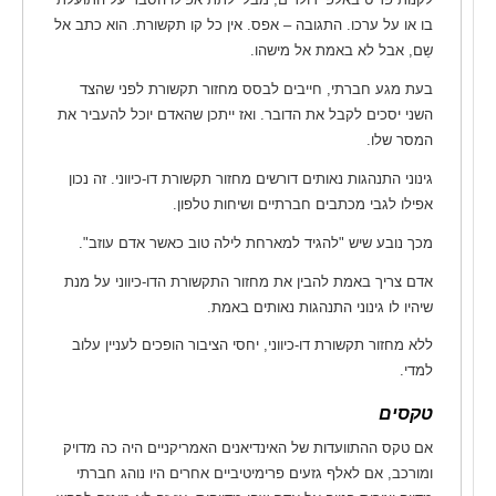
בו או על ערכו. התגובה – אפס. אין כל קו תקשורת. הוא כתב אל
שֵם, אבל לא באמת אל מישהו.
בעת מגע חברתי, חייבים לבסס מחזור תקשורת לפני שהצד
השני יסכים לקבל את הדובר. ואז ייתכן שהאדם יוכל להעביר את
המסר שלו.
גינוני התנהגות נאותים דורשים מחזור תקשורת דו-כיווני. זה נכון
אפילו לגבי מכתבים חברתיים ושיחות טלפון.
מכך נובע שיש "להגיד למארחת לילה טוב כאשר אדם עוזב".
אדם צריך באמת להבין את מחזור התקשורת הדו-כיווני על מנת
שיהיו לו גינוני התנהגות נאותים באמת.
ללא מחזור תקשורת דו-כיווני, יחסי הציבור הופכים לעניין עלוב
למדי.
טקסים
אם טקס ההתוועדות של האינדיאנים האמריקניים היה כה מדויק
ומורכב, אם לאלף גזעים פרימיטיביים אחרים היו נוהג חברתי