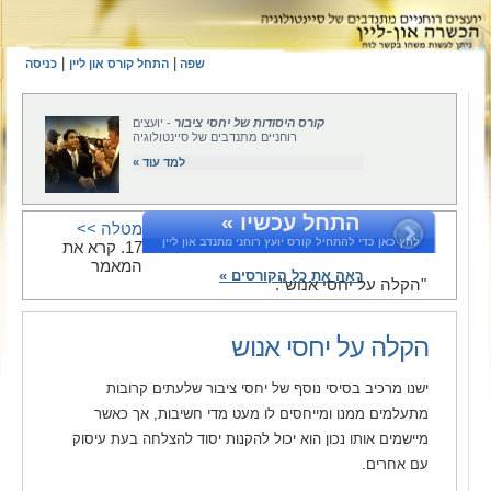
|
|
שפה
התחל קורס און ליין
כניסה
קורס היסודות של יחסי ציבור
- יועצים
רוחניים מתנדבים של סיינטולוגיה
למד עוד »
התחל עכשיו »
מטלה >>
לחץ כאן כדי להתחיל קורס יועץ רוחני מתנדב און ליין
17. קרא את
המאמר
ראה את כל הקורסים »
"הקלה על יחסי אנוש".
הקלה על יחסי אנוש
ישנו מרכיב בסיסי נוסף של יחסי ציבור שלעתים קרובות
מתעלמים ממנו ומייחסים לו מעט מדי חשיבות, אך כאשר
מיישמים אותו נכון הוא יכול להקנות יסוד להצלחה בעת עיסוק
עם אחרים.