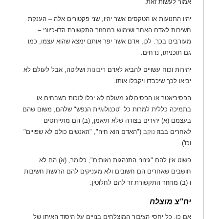
אמור לעשות זאת.
יהיו התנועות או הטקסים אשר יהיו, שני פקטורים אלה – הענקת
חשיבות לאדם האחר ושימוש במחזור התקשורת הדו-כיווני –
מעורבים בכך. לכן, אדם אשר יפר אותם ימצא שהוא עצמו, כמו
גם תוכניתו, נדחים.
יהירות וכוח עשויים להביא לאדם
ריבונות
ושליטה, אבל לעולם לא
יביאו לכך שיכבדו ויקבלו אותו.
הפסיכיאטר או הפסיכולוג מעולם לא יכלו לזכות בשבחים או
בתמיכה כללית למרות כל "טכנולוגיית הנפש" שלהם, משום שהם
בעצמם (א) יהירים בצורה שלא תיאמן, (ב) הם מתייחסים
לאחרים בבוז
נוקב
("האדם הוא חיה", "האנשים כולם לא שפויים"
וכו').
פשוט אין להם "גינוני התנהגות נאותים"; כלומר, (א) הם לא
חושבים שאחרים הם חשובים ולא מעניקים להם הרגשת חשיבות
ו-(ב) מחזור התקשורת זר להם לחלוטין.
יח"צ מוצלח
אם כן, כל יחסי הציבור המוצלחים בנויים על היסוד האיתן של