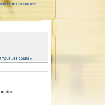
|
ours en ligne
Se connecter
NCER MAINTENANT
»
pour vous inscrire et commencer un
nistres volontaires gratuit en ligne
R TOUS LES COURS »
 un objet.