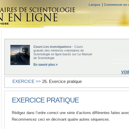
|
Langue
Commencer un c
Cours Les investigations
- Cours
COMME
gratuits des ministres volontaires de
Scientologie en ligne basés sur Le Manuel
de Scientologie
Cliquez ici 
cours des mi
En savoir plus »
VOI
EXERCICE >>
26. Exercice pratique
EXERCICE PRATIQUE
Rédigez dans l’ordre correct une série d’actions différentes faites avec
Recommencez ceci en décrivant quatre autres séquences.