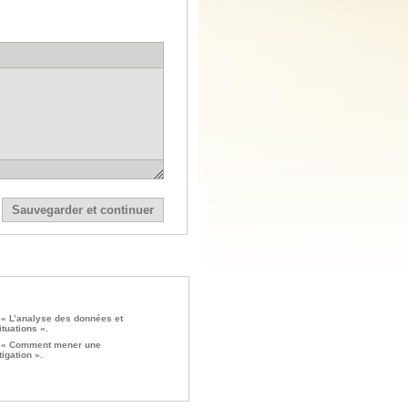
 « L’analyse des données et
ituations ».
 « Comment mener une
igation ».