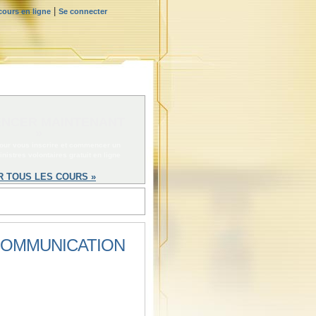
|
ours en ligne
Se connecter
NCER MAINTENANT
»
pour vous inscrire et commencer un
nistres volontaires gratuit en ligne
R TOUS LES COURS »
 COMMUNICATION