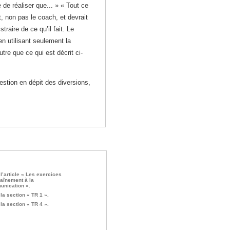
 de réaliser que... » « Tout ce
nt, non pas le coach, et devrait
straire de ce qu’il fait. Le
 en utilisant seulement la
utre que ce qui est décrit ci-
stion en dépit des diversions,
 l’article « Les exercices
raînement à la
nication ».
 la section « TR 1 ».
 la section « TR 4 ».