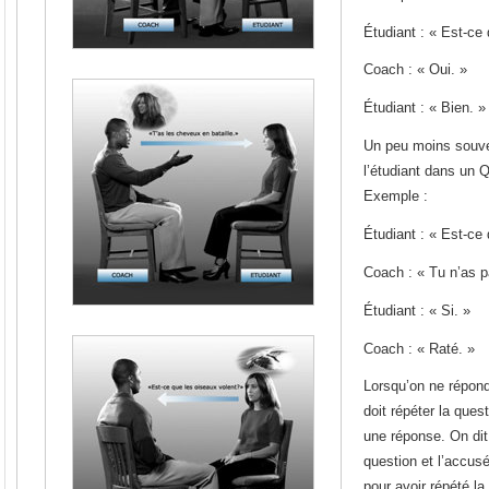
Étudiant : « Est-ce
Coach : « Oui. »
Étudiant : « Bien. »
Un peu moins souven
l’étudiant dans un Q
Exemple :
Étudiant : « Est-ce
Coach : « Tu n’as p
Étudiant : « Si. »
Coach : « Raté. »
Lorsqu’on ne répond
doit répéter la ques
une réponse. On dit 
question et l’accusé
pour avoir répété l