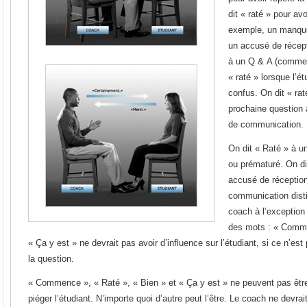
dit « raté » pour av
exemple, un manque 
un accusé de récept
à un Q & A (comme 
« raté » lorsque l’é
confus. On dit « rat
prochaine question 
de communication.
On dit « Raté » à u
ou prématuré. On di
accusé de réception
communication disti
coach à l’exception
des mots : « Comme
« Ça y est » ne devrait pas avoir d’influence sur l’étudiant, si ce n’est
la question.
« Commence », « Raté », « Bien » et « Ça y est » ne peuvent pas être 
piéger l’étudiant. N’importe quoi d’autre peut l’être. Le coach ne devrait