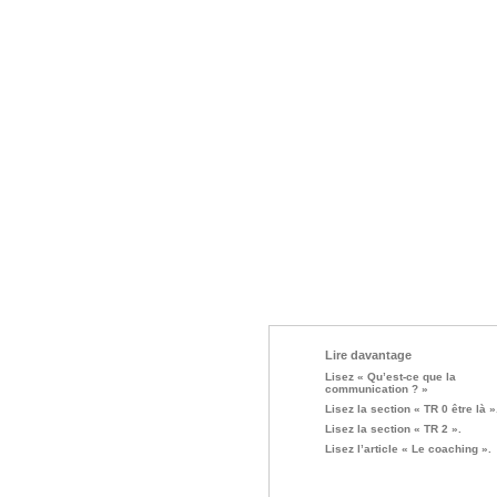
Lire davantage
Lisez « Qu’est-ce que la
communication ? »
Lisez la section « TR 0 être là »
Lisez la section « TR 2 ».
Lisez l’article « Le coaching ».