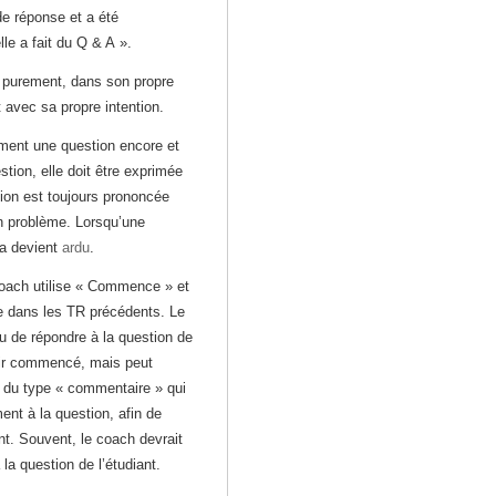
de réponse et a été
lle a fait du Q & A ».
t purement, dans son propre
 avec sa propre intention.
ment une question encore et
stion, elle doit être exprimée
tion est toujours prononcée
n problème. Lorsqu’une
la devient
ardu
.
oach utilise « Commence » et
 dans les TR précédents. Le
u de répondre à la question de
oir commencé, mais peut
 du type « commentaire » qui
ent à la question, afin de
nt. Souvent, le coach devrait
la question de l’étudiant.