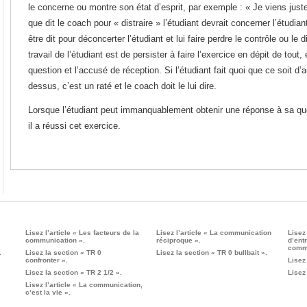
le concerne ou montre son état d’esprit, par exemple : « Je viens juste
que dit le coach pour « distraire » l’étudiant devrait concerner l’étudia
être dit pour déconcerter l’étudiant et lui faire perdre le contrôle ou le di
travail de l’étudiant est de persister à faire l’exercice en dépit de tout,
question et l’accusé de réception. Si l’étudiant fait quoi que ce soit d’a
dessus, c’est un raté et le coach doit le lui dire.
Lorsque l’étudiant peut immanquablement obtenir une réponse à sa que
il a réussi cet exercice.
Lisez l’article « Les facteurs de la
Lisez l’article « La communication
Lisez
communication ».
réciproque ».
d’ent
commu
.
Lisez la section « TR 0
Lisez la section « TR 0 bullbait ».
confronter ».
Lisez
Lisez la section « TR 2 1/2 ».
Lisez
Lisez l’article « La communication,
c’est la vie ».