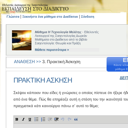
|
|
Γλώσσα
Ξεκινήστε ένα μάθημα στο Διαδίκτυο
Σύνδεση
Μάθημα Η Τεχνολογία Μελέτης
- Εθελοντές
Λειτουργοί της Σαηεντολογίας Δωρεάν
Μαθήματα στο Διαδίκτυο από το βιβλίο
Σαηεντολογία: Θεωρία και Πράξη
Μάθετε περισσότερα »
Ε
ΑΝΑΘΕΣΗ >>
3. Πρακτική Άσκηση
Κάντε κλι
μάθημα Ε
ΔΕΙ
ΠΡΑΚΤΙΚΗ ΑΣΚΗΣΗ
Σκέψου κάποιον που είδες ή γνώρισες ο οποίος πίστευε ότι ήξερε ή
από ένα θέμα. Πώς θα επηρέαζε αυτή η στάση του την ικανότητά το
πραγματικά κάτι καινούργιο πάνω σ’ αυτό το θέμα;