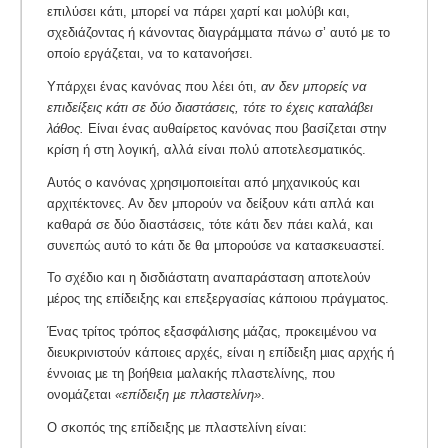
επιλύσει κάτι, µπορεί να πάρει χαρτί και µολύβι και,
σχεδιάζοντας ή κάνοντας διαγράµµατα πάνω σ’ αυτό με το
οποίο εργάζεται, να το κατανοήσει.
Υπάρχει ένας κανόνας που λέει ότι,
αν δεν μπορείς να
επιδείξεις κάτι σε δύο διαστάσεις, τότε το έχεις καταλάβει
λάθος.
Είναι ένας αυθαίρετος κανόνας που βασίζεται στην
κρίση ή στη λογική, αλλά είναι πολύ αποτελεσματικός.
Αυτός ο κανόνας χρησιμοποιείται από μηχανικούς και
αρχιτέκτονες. Αν δεν μπορούν να δείξουν κάτι απλά και
καθαρά σε δύο διαστάσεις, τότε κάτι δεν πάει καλά, και
συνεπώς αυτό το κάτι δε θα μπορούσε να κατασκευαστεί.
Το σχέδιο και η δισδιάστατη αναπαράσταση αποτελούν
µέρος της επίδειξης και επεξεργασίας κάποιου πράγµατος.
Ένας τρίτος τρόπος εξασφάλισης µάζας, προκειµένου να
διευκρινιστούν κάποιες αρχές, είναι η επίδειξη µιας αρχής ή
έννοιας µε τη βοήθεια µαλακής πλαστελίνης, που
ονοµάζεται
«επίδειξη µε πλαστελίνη»
.
Ο σκοπός της επίδειξης με πλαστελίνη είναι: