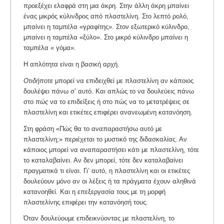
προεξέχει ελαφρά στη μια άκρη. Στην άλλη άκρη μπαίνει
ένας μικρός κύλινδρος από πλαστελίνη. Στο λεπτό ρολό,
μπαίνει η ταμπέλα «γραφίτης». Στον εξωτερικό κύλινδρο,
μπαίνει η ταμπέλα «ξύλο». Στο μικρό κύλινδρο μπαίνει η
ταμπέλα « γόμα».
Η απλότητα είναι η βασική αρχή.
Οτιδήποτε
μπορεί να επιδειχθεί με πλαστελίνη αν κάποιος
δουλέψει πάνω σ’ αυτό. Και απλώς το να δουλεύεις πάνω
στο
πώς
να το επιδείξεις ή στο πώς να το μετατρέψεις σε
πλαστελίνη και ετικέτες επιφέρει ανανεωμένη κατανόηση.
Στη φράση «Πώς θα το αναπαραστήσω αυτό με
πλαστελίνη;» περιέχεται το μυστικό της διδασκαλίας. Αν
κάποιος μπορεί να αναπαραστήσει κάτι με πλαστελίνη, τότε
το καταλαβαίνει. Αν δεν μπορεί, τότε δεν καταλαβαίνει
πραγματικά τι είναι. Γι’ αυτό, η πλαστελίνη και οι ετικέτες
δουλεύουν μόνο αν οι λέξεις ή τα πράγματα έχουν αληθινά
κατανοηθεί. Και η επεξεργασία τους µε τη µορφή
πλαστελίνης επιφέρει την κατανόησή τους.
Όταν δουλεύουµε επιδεικνύοντας µε πλαστελίνη, το