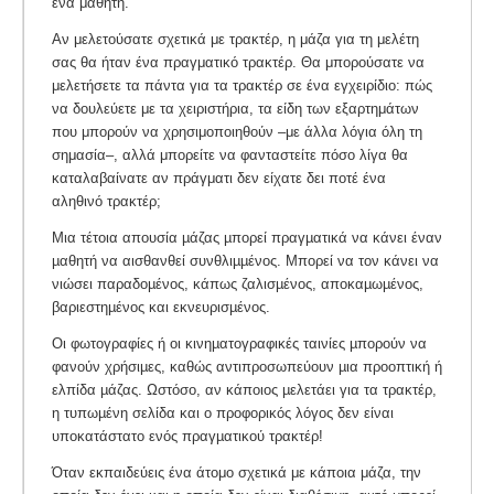
ένα μαθητή.
Αν μελετούσατε σχετικά με τρακτέρ, η μάζα για τη μελέτη
σας θα ήταν ένα πραγματικό τρακτέρ. Θα μπορούσατε να
μελετήσετε τα πάντα για τα τρακτέρ σε ένα εγχειρίδιο: πώς
να δουλεύετε με τα χειριστήρια, τα είδη των εξαρτημάτων
που μπορούν να χρησιμοποιηθούν –με άλλα λόγια όλη τη
σημασία–, αλλά μπορείτε να φανταστείτε πόσο λίγα θα
καταλαβαίνατε αν πράγματι δεν είχατε δει ποτέ ένα
αληθινό τρακτέρ;
Μια τέτοια απουσία µάζας µπορεί πραγµατικά να κάνει έναν
µαθητή να αισθανθεί συνθλιµµένος. Μπορεί να τον κάνει να
νιώσει παραδοµένος, κάπως ζαλισµένος, αποκαµωµένος,
βαριεστηµένος και εκνευρισµένος.
Οι φωτογραφίες ή οι κινηµατογραφικές ταινίες µπορούν να
φανούν χρήσιµες, καθώς αντιπροσωπεύουν µια προοπτική ή
ελπίδα µάζας. Ωστόσο, αν κάποιος µελετάει για τα τρακτέρ,
η τυπωµένη σελίδα και ο προφορικός λόγος δεν είναι
υποκατάστατο ενός πραγµατικού τρακτέρ!
Όταν εκπαιδεύεις ένα άτομο σχετικά με κάποια μάζα, την