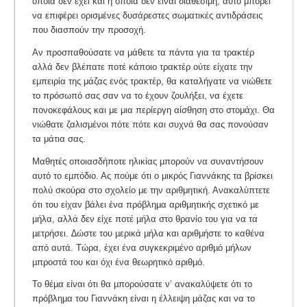
οποία δεν έχει και η οποία δεν είναι διαθέσιμη, αυτό μπορεί
να επιφέρει ορισμένες δυσάρεστες σωματικές αντιδράσεις
που διασπούν την προσοχή.
Αν προσπαθούσατε να μάθετε τα πάντα για τα τρακτέρ
αλλά δεν βλέπατε ποτέ κάποιο τρακτέρ ούτε είχατε την
εμπειρία της μάζας ενός τρακτέρ, θα καταλήγατε να νιώθετε
το πρόσωπό σας σαν να το έχουν ζουλήξει, να έχετε
πονοκεφάλους και με μια περίεργη αίσθηση στο στομάχι. Θα
νιώθατε ζαλισμένοι πότε πότε και συχνά θα σας πονούσαν
τα μάτια σας.
Μαθητές οποιασδήποτε ηλικίας µπορούν να συναντήσουν
αυτό το εµπόδιο. Ας πούμε ότι ο μικρός Γιαννάκης τα βρίσκει
πολύ σκούρα στο σχολείο με την αριθμητική. Ανακαλύπτετε
ότι του είχαν βάλει ένα πρόβληµα αριθµητικής σχετικό µε
µήλα, αλλά δεν είχε ποτέ µήλα στο θρανίο του για να τα
µετρήσει. ∆ώστε του µερικά µήλα και αριθμήστε το καθένα
από αυτά. Τώρα, έχει ένα συγκεκριµένο αριθµό µήλων
µπροστά του και όχι ένα θεωρητικό αριθµό.
Το θέµα είναι ότι θα µπορούσατε ν’ ανακαλύψετε ότι το
πρόβληµα του Γιαννάκη είναι η έλλειψη µάζας και να το