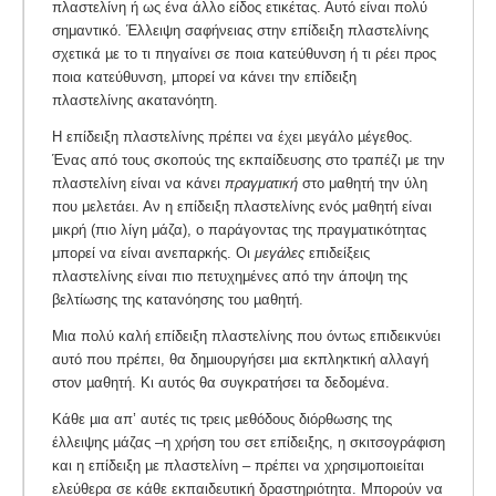
πλαστελίνη ή ως ένα άλλο είδος ετικέτας. Αυτό είναι πολύ
σημαντικό. Έλλειψη σαφήνειας στην επίδειξη πλαστελίνης
σχετικά µε το τι πηγαίνει σε ποια κατεύθυνση ή τι ρέει προς
ποια κατεύθυνση, µπορεί να κάνει την επίδειξη
πλαστελίνης ακατανόητη.
Η επίδειξη πλαστελίνης πρέπει να έχει µεγάλο µέγεθος.
Ένας από τους σκοπούς της εκπαίδευσης στο τραπέζι με την
πλαστελίνη είναι να κάνει
πραγματική
στο μαθητή την ύλη
που μελετάει. Αν η επίδειξη πλαστελίνης ενός μαθητή είναι
μικρή (πιο λίγη μάζα), ο παράγοντας της πραγματικότητας
μπορεί να είναι ανεπαρκής. Οι
μεγάλες
επιδείξεις
πλαστελίνης είναι πιο πετυχημένες από την άποψη της
βελτίωσης της κατανόησης του µαθητή.
Μια πολύ καλή επίδειξη πλαστελίνης που όντως επιδεικνύει
αυτό που πρέπει, θα δηµιουργήσει µια εκπληκτική αλλαγή
στον µαθητή. Κι αυτός θα συγκρατήσει τα δεδομένα.
Κάθε µια απ’ αυτές τις τρεις µεθόδους διόρθωσης της
έλλειψης µάζας –η χρήση του σετ επίδειξης, η σκιτσογράφιση
και η επίδειξη µε πλαστελίνη – πρέπει να χρησιμοποιείται
ελεύθερα σε κάθε εκπαιδευτική δραστηριότητα. Μπορούν να