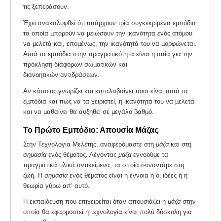
τις ξεπεράσουν.
Έχει ανακαλυφθεί ότι υπάρχουν τρία συγκεκριµένα εµπόδια
τα οποία µπορούν να µειώσουν την ικανότητα ενός ατόµου
να µελετά και, εποµένως, την ικανότητά του να µορφώνεται.
Αυτά τα εµπόδια στην πραγµατικότητα είναι η αιτία για την
πρόκληση διαφόρων σωµατικών και
διανοητικών αντιδράσεων.
Αν κάποιος γνωρίζει και καταλαβαίνει ποια είναι αυτά τα
εµπόδια και πώς να τα χειριστεί, η ικανότητά του να µελετά
και να µαθαίνει θα αυξηθεί σε µεγάλο βαθµό.
Το Πρώτο Εμπόδιο: Απουσία Μάζας
Στην Τεχνολογία Μελέτης, αναφερόμαστε στη
μάζα
και στη
σημασία
ενός θέματος. Λέγοντας
μάζα
εννοούμε τα
πραγματικά υλικά αντικείμενα, τα οποία συναντάμε στη
ζωή. Η
σημασία
ενός θέματος είναι η έννοια ή οι ιδέες ή η
θεωρία γύρω απ’ αυτό.
Η εκπαίδευση που επιχειρείται όταν απουσιάζει η
μάζα
στην
οποία θα εφαρμοστεί η τεχνολογία είναι πολύ δύσκολη για