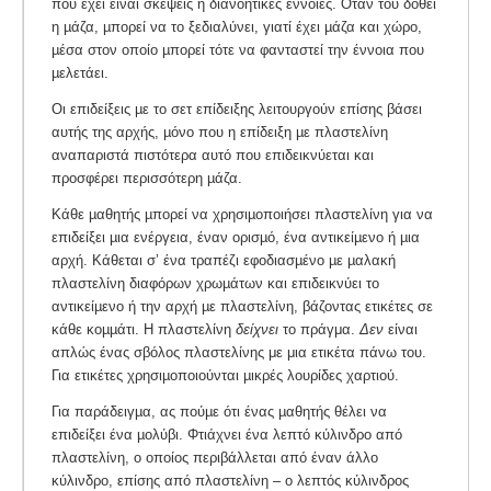
που έχει είναι σκέψεις ή διανοητικές έννοιες. Όταν του δοθεί
η µάζα, µπορεί να το ξεδιαλύνει, γιατί έχει µάζα και χώρο,
µέσα στον οποίο µπορεί τότε να φανταστεί την έννοια που
µελετάει.
Οι επιδείξεις µε το σετ επίδειξης λειτουργούν επίσης βάσει
αυτής της αρχής, µόνο που η επίδειξη µε πλαστελίνη
αναπαριστά πιστότερα αυτό που επιδεικνύεται και
προσφέρει περισσότερη µάζα.
Κάθε µαθητής µπορεί να χρησιµοποιήσει πλαστελίνη για να
επιδείξει µια ενέργεια, έναν ορισµό, ένα αντικείµενο ή µια
αρχή. Κάθεται σ’ ένα τραπέζι εφοδιασµένο µε µαλακή
πλαστελίνη διαφόρων χρωµάτων και επιδεικνύει το
αντικείµενο ή την αρχή µε πλαστελίνη, βάζοντας ετικέτες σε
κάθε κοµµάτι. Η πλαστελίνη
δείχνει
το πράγμα.
Δεν
είναι
απλώς ένας σβόλος πλαστελίνης με μια ετικέτα πάνω του.
Για ετικέτες χρησιµοποιούνται µικρές λουρίδες χαρτιού.
Για παράδειγµα, ας πούµε ότι ένας µαθητής θέλει να
επιδείξει ένα µολύβι. Φτιάχνει ένα λεπτό κύλινδρο από
πλαστελίνη, ο οποίος περιβάλλεται από έναν άλλο
κύλινδρο, επίσης από πλαστελίνη – ο λεπτός κύλινδρος