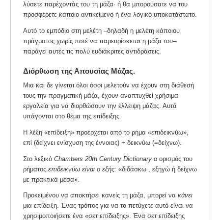
λύσετε παρέχοντάς του τη µάζα· ή θα µπορούσατε να του
προσφέρετε κάποιο αντικείµενο ή ένα λογικό υποκατάστατο.
Αυτό το εμπόδιο στη μελέτη –δηλαδή η μελέτη κάποιου
πράγματος χωρίς ποτέ να παρευρίσκεται η μάζα του–
παράγει αυτές τις πολύ ευδιάκριτες αντιδράσεις.
Διόρθωση της Απουσίας Μάζας.
Μια και δε γίνεται όλοι όσοι μελετούν να έχουν στη διάθεσή
τους την πραγματική μάζα, έχουν αναπτυχθεί χρήσιμα
εργαλεία για να διορθώσουν την έλλειψη μάζας. Αυτά
υπάγονται στο θέμα της επίδειξης.
Η λέξη «επίδειξη» προέρχεται από το ρήμα «επιδεικνύω»,
επί (δείχνει ενίσχυση της έννοιας) + δεικνύω (=δείχνω).
Στο λεξικό
Chambers 20th Century Dictionary
o ορισμός του
ρήματος
επιδεικνύω είναι ο εξής:
«διδάσκω , εξηγώ ή δείχνω
με πρακτικά μέσα».
Προκειμένου να αποκτήσει κανείς τη μάζα, μπορεί να
κάνει
μια επίδειξη. Ένας τρόπος για να το πετύχετε αυτό είναι να
χρησιμοποιήσετε ένα «σετ επίδειξης». Ένα σετ επίδειξης