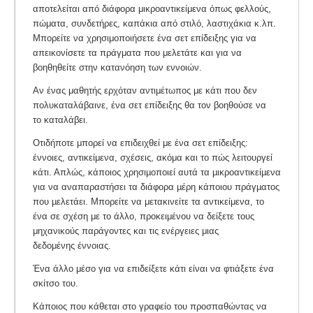
αποτελείται από διάφορα μικροαντικείμενα όπως φελλούς,
πώματα, συνδετήρες, καπάκια από στιλό, λαστιχάκια κ.λπ.
Μπορείτε να χρησιμοποιήσετε ένα σετ επίδειξης για να
απεικονίσετε τα πράγματα που μελετάτε και για να
βοηθηθείτε στην κατανόηση των εννοιών.
Αν ένας μαθητής ερχόταν αντιμέτωπος με κάτι που δεν
πολυκαταλάβαινε, ένα σετ επίδειξης θα τον βοηθούσε να
το καταλάβει.
Οτιδήποτε μπορεί να επιδειχθεί με ένα σετ επίδειξης:
έννοιες, αντικείμενα, σχέσεις, ακόμα και το πώς λειτουργεί
κάτι. Απλώς, κάποιος χρησιµοποιεί αυτά τα µικροαντικείµενα
για να αναπαραστήσει τα διάφορα µέρη κάποιου πράγµατος
που µελετάει. Μπορείτε να μετακινείτε τα αντικείμενα, το
ένα σε σχέση με το άλλο, προκειμένου να δείξετε τους
μηχανικούς παράγοντες και τις ενέργειες μιας
δεδομένης έννοιας.
Ένα άλλο μέσο για να επιδείξετε κάτι είναι να φτιάξετε ένα
σκίτσο του.
Κάποιος που κάθεται στο γραφείο του προσπαθώντας να