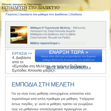
|
|
Γλώσσα
Ξεκινήστε ένα μάθημα στο Διαδίκτυο
Σύνδεση
Μάθημα Η Τεχνολογία Μελέτης
- Εθελοντές
Λειτουργοί της Σαηεντολογίας Δωρεάν
Μαθήματα στο Διαδίκτυο από το βιβλίο
Σαηεντολογία: Θεωρία και Πράξη
Μάθετε περισσότερα »
ΕΝΑΡΞΗ ΤΩΡΑ »
ΕΡΓΑΣΙΑ >>
Κάντε κλικ εδώ για να ξεκινήσετε ένα δωρεάν
4. Διαβάστε
μάθημα Εθελοντή Λειτουργού στο Διαδίκτυο
από το
«Εμπόδια στη Μελέτη», το τμήμα «Το Πρώτο
ΔΕΙΤΕ ΟΛΑ ΤΑ ΜΑΘΗΜΑΤΑ »
Εμπόδιο: Απουσία μάζας».
ΕΜΠΟΔΙΑ ΣΤΗ ΜΕΛΕΤΗ
Για να είναι ένας µαθητής επιτυχηµένος απαιτείται κάτι
περισσότερο από απλή προθυµία για µάθηση. Υπάρχουν
όντως παγίδες, γι’ αυτό οι µαθητές πρέπει να γνωρίζουν
πώς
να µαθαίνουν αποτελεσματικά προκειμένου να