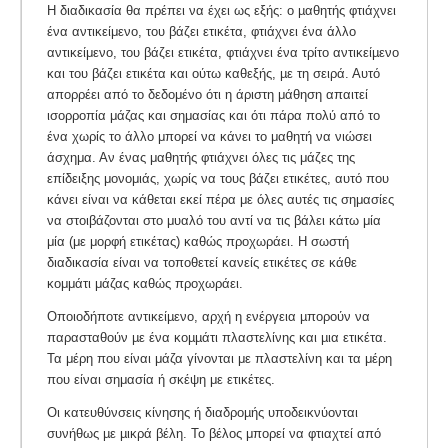
Η διαδικασία θα πρέπει να έχει ως εξής: ο µαθητής φτιάχνει
ένα αντικείμενο, του βάζει ετικέτα, φτιάχνει ένα άλλο
αντικείμενο, του βάζει ετικέτα, φτιάχνει ένα τρίτο αντικείµενο
και του βάζει ετικέτα και ούτω καθεξής, µε τη σειρά. Αυτό
απορρέει από το δεδομένο ότι η άριστη μάθηση απαιτεί
ισορροπία μάζας και σημασίας και ότι πάρα πολύ από το
ένα χωρίς το άλλο μπορεί να κάνει το μαθητή να νιώσει
άσχημα. Αν ένας μαθητής φτιάχνει όλες τις μάζες της
επίδειξης μονομιάς, χωρίς να τους βάζει ετικέτες, αυτό που
κάνει είναι να κάθεται εκεί πέρα με όλες αυτές τις σημασίες
να στοιβάζονται στο μυαλό του αντί να τις βάλει κάτω μία
μία (με μορφή ετικέτας) καθώς προχωράει. Η σωστή
διαδικασία είναι να τοποθετεί κανείς ετικέτες σε κάθε
κομμάτι μάζας καθώς προχωράει.
Οποιοδήποτε αντικείµενο, αρχή η ενέργεια µπορούν να
παρασταθούν µε ένα κοµµάτι πλαστελίνης και µια ετικέτα.
Τα μέρη που είναι μάζα γίνονται με πλαστελίνη και τα μέρη
που είναι σημασία ή σκέψη με ετικέτες.
Οι κατευθύνσεις κίνησης ή διαδροµής υποδεικνύονται
συνήθως µε µικρά βέλη. Το βέλος μπορεί να φτιαχτεί από