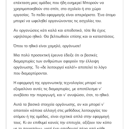
επέκταση μιας ομάδας που ήδη ευημερεί Μπορούν να
χρησιμοποιηθούν στο σπίτι, στο σχολείο ή στο χώρο
εργασίας. Το πεδίο εφαρμογής είναι απεριόριστο. Ένα άτομο
μπορεί να ωφεληθεί οργανώνοντας τις ασχολίες του.
Αν οργανώσεις κάτι καλά και αποδοτικά, τότε θα έχεις
υψηλότερο ηθικό. Θα βελτιωθούν επίσης και οι καταστάσεις.
Όπου το ηθικό είναι χαμηλό, οργάνωσε!
Μια πολύ προσεκτική έρευνα έδειξε ότι οι βασικές
διαμαρτυρίες των ανθρώπων αφορούν την έλλειψη
οργάνωσης. Το «δε λειτουργεί καλά!» αποτελεί το λόγο
που διαμαρτύρονται.
Η εφαρμογή της οργανωτικής τεχνολογίας μπορεί να
εξομαλύνει αυτές τις διαμαρτυρίες, με αποτέλεσμα ν’
ανεβάσει την παραγωγή, και ν’ ανυψώσει, έτσι, το ηθικό.
Αυτά τα βασικά στοιχεία οργάνωσης, αν και μπορεί ν’
απαιτούν κάποια αλλαγή στις μεθόδους λειτουργίας του
ατόμου ή της ομάδας, είναι σχετικά απλά στην εφαρμογή
τους. Κι αν επιθυμεί κανείς την επιτυχία, αξίζουν τον κόπο
με το παραπάνω, γιατί έχει αποδειχτεί πέρα από κάθε