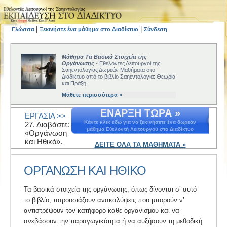
|
|
Γλώσσα
Ξεκινήστε ένα μάθημα στο Διαδίκτυο
Σύνδεση
Μάθημα Τα Βασικά Στοιχεία της
Οργάνωσης
- Εθελοντές Λειτουργοί της
Σαηεντολογίας Δωρεάν Μαθήματα στο
Διαδίκτυο από το βιβλίο Σαηεντολογία: Θεωρία
και Πράξη
Μάθετε περισσότερα »
ΕΝΑΡΞΗ ΤΩΡΑ »
ΕΡΓΑΣΙΑ >>
Κάντε κλικ εδώ για να ξεκινήσετε ένα δωρεάν
27. Διαβάστε:
μάθημα Εθελοντή Λειτουργού στο Διαδίκτυο
«Οργάνωση
και Ηθικό».
ΔΕΙΤΕ ΟΛΑ ΤΑ ΜΑΘΗΜΑΤΑ »
ΟΡΓΑΝΩΣΗ ΚΑΙ ΗΘΙΚΟ
Τα βασικά στοιχεία της οργάνωσης, όπως δίνονται σ’ αυτό
το βιβλίο, παρουσιάζουν ανακαλύψεις που μπορούν ν’
αντιστρέψουν τον κατήφορο κάθε οργανισμού και να
ανεβάσουν την παραγωγικότητα ή να αυξήσουν τη μεθοδική