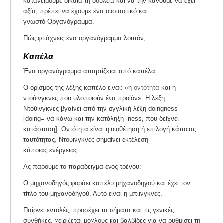
κατανείμουμε δίκαια τη δουλειά και να την κάνουμε να έχει
αξία, πρέπει να έχουμε ένα ουσιαστικό και
γνωστό Οργανόγραμμα.
Πώς φτιάχνεις ένα οργανόγραμμα λοιπόν;
Καπέλα
Ένα οργανόγραμμα απαρτίζεται από καπέλα.
Ο ορισμός της λέξης καπέλο είναι: «η
οντότητα
και η
ντούινγκνες που υλοποιούν ένα προϊόν». Η λέξη
Ντούινγκνες βγαίνει από την αγγλική λέξη doingness
[doing= να κάνω και την κατάληξη -ness, που δείχνει
κατάσταση]. Οντότητα είναι η υιοθέτηση ή επιλογή κάποιας
ταυτότητας. Ντούινγκνες σημαίνει εκτέλεση
κάποιας ενέργειας.
Ας πάρουμε το παράδειγμα ενός τρένου:
Ο μηχανοδηγός φοράει καπέλο μηχανοδηγού και έχει τον
τίτλο του μηχανοδηγού. Αυτό είναι η μπίινγκνες.
Παίρνει εντολές, προσέχει τα σήματα και τις γενικές
συνθήκες, χειρίζεται μοχλούς και βαλβίδες για να ρυθμίσει τη