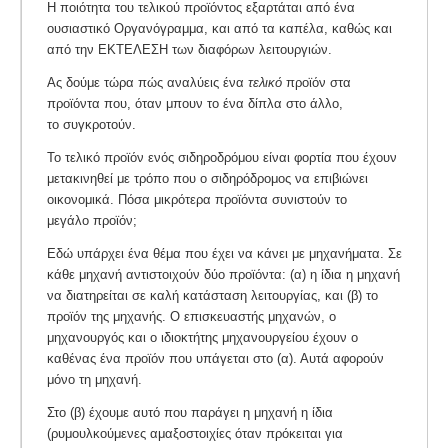
Η ποιότητα του τελικού προϊόντος εξαρτάται από ένα
ουσιαστικό Οργανόγραμμα, και από τα καπέλα, καθώς και
από την ΕΚΤΕΛΕΣΗ των διαφόρων λειτουργιών.
Ας δούμε τώρα πώς αναλύεις ένα
τελικό
προϊόν στα
προϊόντα που, όταν μπουν το ένα δίπλα στο άλλο,
το συγκροτούν.
Το τελικό προϊόν ενός σιδηροδρόμου είναι φορτία που έχουν
μετακινηθεί με τρόπο που ο σιδηρόδρομος να επιβιώνει
οικονομικά. Πόσα μικρότερα προϊόντα συνιστούν το
μεγάλο προϊόν;
Εδώ υπάρχει ένα θέμα που έχει να κάνει με μηχανήματα. Σε
κάθε μηχανή αντιστοιχούν δύο προϊόντα: (α) η ίδια η μηχανή
να διατηρείται σε καλή κατάσταση λειτουργίας, και (β) το
προϊόν της μηχανής. Ο επισκευαστής μηχανών, ο
μηχανουργός και ο ιδιοκτήτης μηχανουργείου έχουν ο
καθένας ένα προϊόν που υπάγεται στο (α). Αυτά αφορούν
μόνο τη μηχανή.
Στο (β) έχουμε αυτό που παράγει η μηχανή η ίδια
(ρυμουλκούμενες αμαξοστοιχίες όταν πρόκειται για