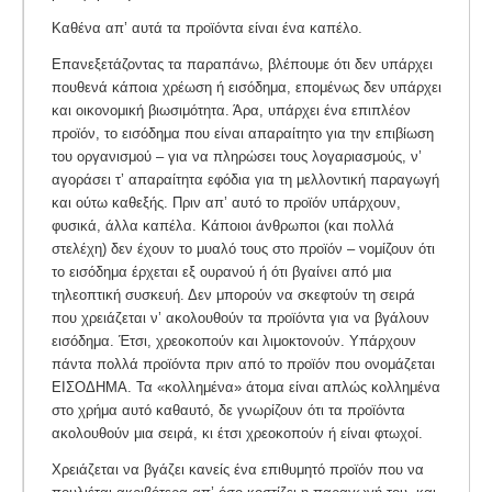
Καθένα απ’ αυτά τα προϊόντα είναι ένα καπέλο.
Επανεξετάζοντας τα παραπάνω, βλέπουμε ότι δεν υπάρχει
πουθενά κάποια χρέωση ή εισόδημα, επομένως δεν υπάρχει
και οικονομική βιωσιμότητα. Άρα, υπάρχει ένα επιπλέον
προϊόν, το εισόδημα που είναι απαραίτητο για την επιβίωση
του οργανισμού – για να πληρώσει τους λογαριασμούς, ν’
αγοράσει τ’ απαραίτητα εφόδια για τη μελλοντική παραγωγή
και ούτω καθεξής. Πριν απ’ αυτό το προϊόν υπάρχουν,
φυσικά, άλλα καπέλα. Κάποιοι άνθρωποι (και πολλά
στελέχη) δεν
έχουν το μυαλό τους στο προϊόν
– νομίζουν ότι
το εισόδημα έρχεται εξ ουρανού ή ότι βγαίνει από μια
τηλεοπτική συσκευή. Δεν μπορούν να σκεφτούν τη σειρά
που χρειάζεται ν’ ακολουθούν τα προϊόντα για να βγάλουν
εισόδημα. Έτσι, χρεοκοπούν και λιμοκτονούν. Υπάρχουν
πάντα πολλά προϊόντα πριν από το προϊόν που ονομάζεται
ΕΙΣΟΔΗΜΑ. Τα «κολλημένα» άτομα είναι απλώς κολλημένα
στο χρήμα αυτό καθαυτό, δε γνωρίζουν ότι τα προϊόντα
ακολουθούν μια σειρά, κι έτσι χρεοκοπούν ή είναι φτωχοί.
Χρειάζεται να βγάζει κανείς ένα επιθυμητό προϊόν που να