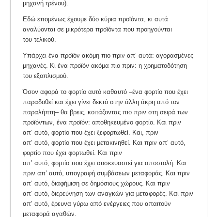
μηχανή τρένου).
Εδώ επομένως έχουμε δύο κύρια προϊόντα, κι αυτά
αναλύονται σε μικρότερα προϊόντα που προηγούνται
του τελικού.
Υπάρχει ένα προϊόν ακόμη πιο πριν απ’ αυτά: αγορασμένες
μηχανές. Κι ένα προϊόν ακόμα πιο πριν:
η χρηματοδότηση
του εξοπλισμού.
Όσον αφορά το φορτίο αυτό καθαυτό –ένα φορτίο που έχει
παραδοθεί και έχει γίνει δεκτό στην άλλη άκρη από τον
παραλήπτη– θα βρεις, κοιτάζοντας πιο πριν στη σειρά των
προϊόντων, ένα προϊόν: αποθηκευμένο φορτίο. Και πριν
απ’ αυτό, φορτίο που έχει ξεφορτωθεί.
Και, πριν
απ’ αυτό, φορτίο που έχει μετακινηθεί.
Και πριν απ’ αυτό,
φορτίο που έχει φορτωθεί. Και πριν
απ’ αυτό, φορτίο που έχει συσκευαστεί
για αποστολή. Και
πριν
απ’ αυτό, υπογραφή
συμβάσεων μεταφοράς. Και πριν
απ’ αυτό, διαφήμιση
σε δημόσιους χώρους. Και πριν
απ’ αυτό, διερεύνηση των αναγκών
για μεταφορές. Και πριν
απ’ αυτό, έρευνα
γύρω από ενέργειες που απαιτούν
μεταφορά αγαθών.