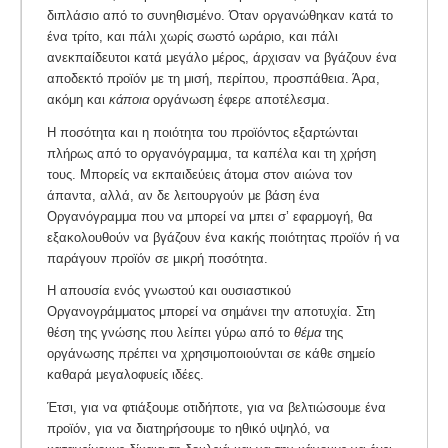
διπλάσιο από το συνηθισμένο. Όταν οργανώθηκαν κατά το
ένα τρίτο, και πάλι χωρίς σωστό ωράριο, και πάλι
ανεκπαίδευτοι κατά μεγάλο μέρος, άρχισαν να βγάζουν ένα
αποδεκτό προϊόν με τη μισή, περίπου, προσπάθεια. Άρα,
ακόμη και
κάποια
οργάνωση έφερε αποτέλεσμα.
Η ποσότητα και η ποιότητα του προϊόντος εξαρτώνται
πλήρως από το οργανόγραμμα, τα καπέλα και τη χρήση
τους. Μπορείς να εκπαιδεύεις άτομα στον αιώνα τον
άπαντα, αλλά, αν δε λειτουργούν με βάση ένα
Οργανόγραμμα που να μπορεί να μπει σ’ εφαρμογή, θα
εξακολουθούν να βγάζουν ένα κακής ποιότητας προϊόν ή να
παράγουν προϊόν σε μικρή ποσότητα.
Η απουσία ενός γνωστού και ουσιαστικού
Οργανογράμματος μπορεί να σημάνει την αποτυχία. Στη
θέση της γνώσης που λείπει γύρω από το
θέμα
της
οργάνωσης πρέπει να χρησιμοποιούνται σε κάθε σημείο
καθαρά μεγαλοφυείς ιδέες.
Έτσι, για να φτιάξουμε οτιδήποτε, για να βελτιώσουμε ένα
προϊόν, για να διατηρήσουμε το ηθικό υψηλό, να