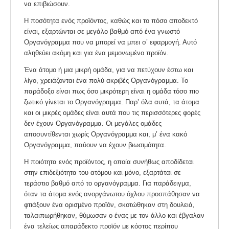
να επιβιώσουν.
Η ποσότητα ενός προϊόντος, καθώς και το πόσο αποδεκτό
είναι, εξαρτώνται σε μεγάλο βαθμό από ένα γνωστό
Οργανόγραμμα που να μπορεί να μπει σ’ εφαρμογή. Αυτό
αληθεύει ακόμη και για ένα μεμονωμένο προϊόν.
Ένα άτομο ή μια μικρή ομάδα, για να πετύχουν έστω και
λίγο, χρειάζονται ένα πολύ ακριβές Οργανόγραμμα. Το
παράδοξο είναι πως όσο μικρότερη είναι η ομάδα τόσο πιο
ζωτικό γίνεται το Οργανόγραμμα. Παρ’ όλα αυτά, τα άτομα
και οι μικρές ομάδες είναι αυτά που τις περισσότερες φορές
δεν έχουν Οργανόγραμμα. Οι μεγάλες ομάδες
αποσυντίθενται χωρίς Οργανόγραμμα και, μ’ ένα κακό
Οργανόγραμμα, παύουν να έχουν βιωσιμότητα.
Η ποιότητα ενός προϊόντος, η οποία συνήθως αποδίδεται
στην επιδεξιότητα του ατόμου και μόνο, εξαρτάται σε
τεράστιο βαθμό από το οργανόγραμμα. Για παράδειγμα,
όταν τα άτομα ενός ανοργάνωτου όχλου προσπάθησαν να
φτιάξουν ένα ορισμένο προϊόν, σκοτώθηκαν στη δουλειά,
ταλαιπωρήθηκαν, θύμωσαν ο ένας με τον άλλο και έβγαλαν
ένα τελείως απαράδεκτο προϊόν με κόστος περίπου