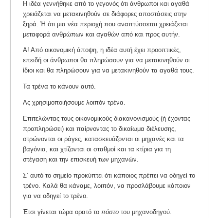
Η ιδέα γεννήθηκε από το γεγονός ότι άνθρωποι και αγαθά
χρειάζεται να μετακινηθούν σε διάφορες αποστάσεις στην
ξηρά. Ή ότι μια νέα περιοχή που αναπτύσσεται χρειάζεται
μεταφορά ανθρώπων και αγαθών από και προς αυτήν.
Α! Από οικονομική άποψη, η ιδέα αυτή έχει προοπτικές,
επειδή οι άνθρωποι θα πληρώσουν για να μετακινηθούν οι
ίδιοι και θα πληρώσουν για να μετακινηθούν τα αγαθά τους.
Τα τρένα το κάνουν αυτό.
Ας χρησιμοποιήσουμε λοιπόν τρένα.
Επιτελώντας τους οικονομικούς διακανονισμούς (ή έχοντας
προπληρώσει) και παίρνοντας το δικαίωμα διέλευσης,
στρώνονται οι ράγες, κατασκευάζονται οι μηχανές και τα
βαγόνια, και χτίζονται οι σταθμοί και τα κτίρια για τη
στέγαση και την επισκευή των μηχανών.
Σ’ αυτό το σημείο προκύπτει ότι κάποιος πρέπει να οδηγεί το
τρένο. Καλά θα κάναμε, λοιπόν, να προσλάβουμε κάποιον
για να οδηγεί το τρένο.
Έτσι γίνεται τώρα ορατό το
πόστο
του μηχανοδηγού.