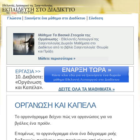
|
|
Γλώσσα
Ξεκινήστε ένα μάθημα στο Διαδίκτυο
Σύνδεση
Μάθημα Τα Βασικά Στοιχεία της
Οργάνωσης
- Εθελοντές Λειτουργοί της
Σαηεντολογίας Δωρεάν Μαθήματα στο
Διαδίκτυο από το βιβλίο Σαηεντολογία: Θεωρία
και Πράξη
Μάθετε περισσότερα »
ΕΝΑΡΞΗ ΤΩΡΑ »
ΕΡΓΑΣΙΑ >>
Κάντε κλικ εδώ για να ξεκινήσετε ένα δωρεάν
10. Διαβάστε:
μάθημα Εθελοντή Λειτουργού στο Διαδίκτυο
«Οργάνωση
και Καπέλα».
ΔΕΙΤΕ ΟΛΑ ΤΑ ΜΑΘΗΜΑΤΑ »
ΟΡΓΑΝΩΣΗ ΚΑΙ ΚΑΠΕΛΑ
Tο οργανόγραμμα δείχνει πώς να οργανώσεις για να
βγάλεις ένα προϊόν.
Επομένως, το οργανόγραμμα είναι ένα διάγραμμα ροής