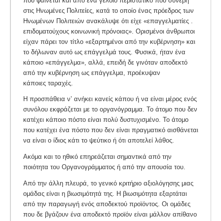
που φαίνεται και από ένα γελοίο περιστατικό που συνέβη
στις Ηνωμένες Πολιτείες, κατά το οποίο ένας πρόεδρος των
Ηνωμένων Πολιτειών ανακάλυψε ότι είχε «επαγγελματίες .
επιδοματούχους κοινωνική πρόνοιας». Ορισμένοι άνθρωποι
είχαν πάρει τον τίτλο «εξαρτημένοι από την κυβέρνηση» και
το δήλωναν αυτό ως επάγγελμά τους. Φυσικά, ήταν ένα
κάποιο «επάγγελμα», αλλά, επειδή δε γινόταν αποδεκτό
από την κυβέρνηση ως επάγγελμα, προέκυψαν
κάποιες ταραχές.
Η προσπάθεια ν’ ανήκει κανείς κάπου ή να είναι μέρος ενός
συνόλου εκφράζεται με το οργανόγραμμα. Το άτομο που δεν
κατέχει κάποιο πόστο είναι πολύ δυστυχισμένο. Το άτομο
που κατέχει ένα πόστο που δεν είναι πραγματικό αισθάνεται
να είναι ο ίδιος κάτι το ψεύτικο ή ότι αποτελεί λάθος.
Ακόμα και το ηθικό επηρεάζεται σημαντικά από την
ποιότητα του Οργανογράμματος ή από την απουσία του.
Από την άλλη πλευρά, το γενικό κριτήριο αξιολόγησης μιας
ομάδας είναι η βιωσιμότητά της. Η βιωσιμότητα εξαρτάται
από την παραγωγή ενός αποδεκτού προϊόντος. Οι ομάδες
που δε βγάζουν ένα αποδεκτό προϊόν είναι μάλλον απίθανο