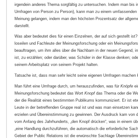
irgendein anderes Thema sorgfältig zu untersuchen. Indem man bis ins
Umfragen von Person zu Person), kann man zu einem umfassenden Urt
Meinung gelangen, indem man den höchsten Prozentsatz der allgemei
darstellt.
Was aber bedeutet dies für einen Einzelnen, der auf sich gestellt ist
loseilen und Fachleute der Meinungsforschung oder ein Meinungsfors
beauftragen, um ihm alles über die Nachbarn in der neuen Gegend, i
ist, zu erzählen; oder darüber, was Schüler in der Klasse denken; ode
seinem Arbeitsplatz von seinem Projekt halten.
Tatsache ist, dass man sehr leicht seine eigenen Umfragen machen
Man führt eine Umfrage durch, um herauszufinden, was für
Knöpfe
ei
Meinungsforschung bedeutet das Wort
Knopf
das Thema oder die Wen
der die Realität eines bestimmten Publikums kommuniziert. Er ist et
Leute in der betreffenden Gruppe real ist und was man einsetzen ka
erzielen und Übereinstimmung zu gewinnen. Der Ausdruck kam von d
vom Anfang des Jahrhunderts, „den Knopf drücken“, was in einem üb
„eine Handlung durchzuführen, die automatisch die erforderliche Sach
Gebiet der Public Relations ist die erwünschte Sachlage Übereinsti