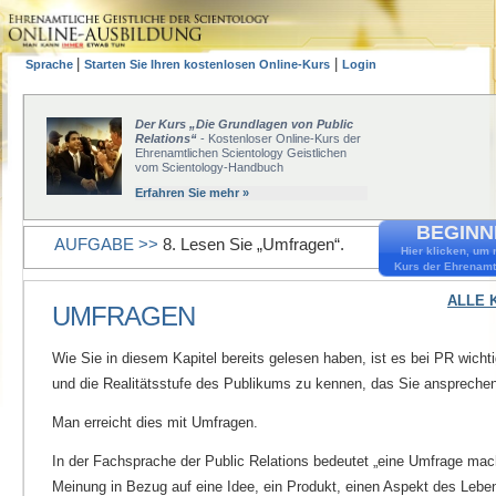
|
|
Sprache
Starten Sie Ihren kostenlosen Online-Kurs
Login
Der Kurs „Die Grundlagen von Public
Relations“
- Kostenloser Online-Kurs der
Ehrenamtlichen Scientology Geistlichen
vom Scientology-Handbuch
Erfahren Sie mehr »
BEGINNE
AUFGABE >>
8. Lesen Sie „Umfragen“.
Hier klicken, um 
Kurs der Ehrenamt
ALLE 
UMFRAGEN
Wie Sie in diesem Kapitel bereits gelesen haben, ist es bei PR wichti
und die Realitätsstufe des Publikums zu kennen, das Sie ansprechen
Man erreicht dies mit Umfragen.
In der Fachsprache der Public Relations bedeutet „eine Umfrage mach
Meinung in Bezug auf eine Idee, ein Produkt, einen Aspekt des Leben