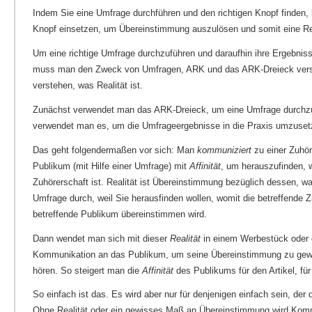
Indem Sie eine Umfrage durchführen und den richtigen Knopf finden,
Knopf einsetzen, um Übereinstimmung auszulösen und somit eine Re
Um eine richtige Umfrage durchzuführen und daraufhin ihre Ergebniss
muss man den Zweck von Umfragen, ARK und das ARK-Dreieck ver
verstehen, was Realität ist.
Zunächst verwendet man das ARK-Dreieck, um eine Umfrage durchzu
verwendet man es, um die Umfrageergebnisse in die Praxis umzuse
Das geht folgendermaßen vor sich: Man
kommuniziert
zu einer Zuhör
Publikum (mit Hilfe einer Umfrage) mit
Affinität
, um herauszufinden, 
Zuhörerschaft ist. Realität ist Übereinstimmung bezüglich dessen, was
Umfrage durch, weil Sie herausfinden wollen, womit die betreffende 
betreffende Publikum übereinstimmen wird.
Dann wendet man sich mit dieser
Realität
in einem Werbestück oder 
Kommunikation an das Publikum, um seine Übereinstimmung zu gew
hören. So steigert man die
Affinität
des Publikums für den Artikel, für
So einfach ist das. Es wird aber nur für denjenigen einfach sein, der
Ohne Realität oder ein gewisses Maß an Übereinstimmung wird Komm