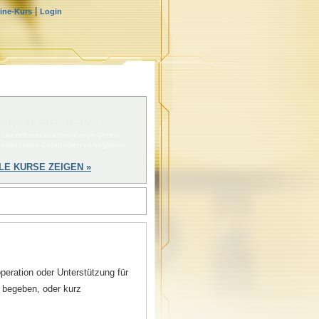
|
line-Kurs
Login
NNEN SIE JETZT »
, um mit einem kostenlosen Online-
enamtlichen Geistlichen zu beginnen
LE KURSE ZEIGEN »
eration oder Unterstützung für
s begeben, oder kurz