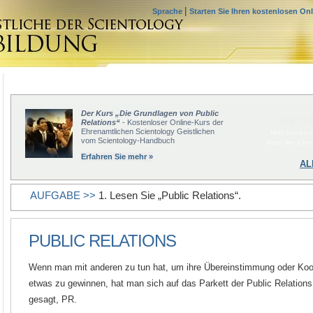
|
Sprache
Starten Sie Ihren kostenlosen On
Der Kurs „Die Grundlagen von Public
BEGI
Relations“
- Kostenloser Online-Kurs der
Ehrenamtlichen Scientology Geistlichen
Hier klicken
vom Scientology-Handbuch
Kurs der Ehr
Erfahren Sie mehr »
AL
AUFGABE >>
1. Lesen Sie „Public Relations“.
PUBLIC RELATIONS
Wenn man mit anderen zu tun hat, um ihre Übereinstimmung oder Koop
etwas zu gewinnen, hat man sich auf das Parkett der Public Relation
gesagt, PR.