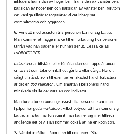
inkludera framsidan av höger ben, framsidan av vänster ben,
baksidan av höger ben och baksidan av vänster ben, förutom
det vanliga tillvägagångssättet vilket inbegriper
extremiteterna och ryggraden.
6.
Fortsätt med assisten tills personen känner sig bättre.
Man kommer att lägga märke till en förbättring hos personen
utifrån vad han säger eller hur han ser ut. Dessa kallas
INDIKATORER
.
Indikatorer
är tillstånd eller förhållanden som uppstår under
en assist som talar om ifall det går bra eller dåligt. När ett
dåligt tillstånd, som till exempel en skadad hand, förbättras
är det en
god indikator.
. Om smärtan i personens hand
minskade skulle det vara en god indikator.
Man fortsätter en beröringsassist tills personen som man
hjälper har
goda indikatorer
, vilket betyder att han känner sig
bättre, smärtan har försvunnit, han känner sig mer tillfreds
angående det osv. Han kommer också att ha en kognition.
7.
När det inträffar, säger man till personen: ”Slut