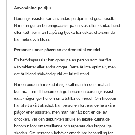
Användning på djur
Beröringsassister kan användas på djur, med goda resultat.
När man gör en beröringsassist på en sjuk eller skadad hund
eller katt, bör man ha på sig tjocka handskar, eftersom de
kan nafsa och klösa.
Personer under påverkan av droger/läkemedel
En beröringsassist kan göras på en person som har fått
värktabletter eller andra droger. Detta är inte optimalt, men
det är ibland nödvändigt vid ett kristillstånd.
När en person har skadat sig skall man ha som mål att
komma fram till honom och ge honom en beröringsassist
innan
någon ger honom smärtstillande medel. Om kroppen
har blivit svårt skadad, kan personen fortfarande ha svåra
plågor efter assisten, men man har fått bort en del av
chocken. Vid den tidpunkten skulle en läkare kunna ge
honom något smärtstillande och reparera den kroppsliga
skadan. Om personen behöver omedelbar behandling för