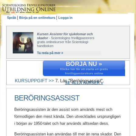
|
|
Språk
Börja på en onlinekurs
Logga in
Kursen Assister för sjukdomar och
skador
- Scientologins frivilligpastorers
gratis onlinekurser från Scientologi-
handboken
Ta reda på mer »
BÖRJA NU »
Klicka här för att starta en gratis
frivilligpastorskurs online
KURSUPPGIFT >>
7. Läs ”Beröringsassist”.
SE ALLA KURSER »
BERÖRINGSASSIST
Beröringsassisten är den assist som används mest och
förmodligen den mest kända. Den utvecklades ursprungligen
i början av 1950-talet och har används alltsedan dess.
Beröringsassisten kan användas till mer än rena skador. Den