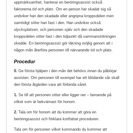
uppmärksamhet, hanterar en beröringsassist också
faktorerna
tid
och
plats
. Om en person har skadat sig så
undviker han den skadade eller angripna kroppsdelen men
samtidigt sitter han fast i den. Han undviker också
olycksplatsen
, och personen själv och den skadade
kroppsdelen sitter fast i den
tidpunkt
då sammanstötningen
skedde. En beröringsassist gör läkning möjlig genom att i
någon mån återföra personen till närvarande tid och plats.
Procedur
0.
Ge första hjälpen i den mån det behövs
innan
du påbörjar
assisten. Om personen till exempel har ett blödande sår skall
den första åtgärden vara att förbinda såret.
1.
Se till att personen sitter eller ligger ner – beroende på
vilket som är bekvämast för honom.
2.
Tala om för honom att du kommer att göra en
beröringsassist och förklara kortfattat proceduren.
Tala om för personen vilket kommando du kommer att