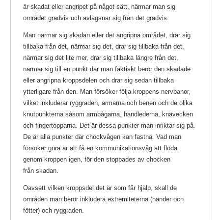
är skadat eller angripet på något sätt, närmar man sig
området gradvis och avlägsnar sig från det gradvis.
Man närmar sig skadan eller det angripna området, drar sig
tillbaka från det, närmar sig det, drar sig tillbaka från det,
närmar sig det lite mer, drar sig tillbaka längre från det,
närmar sig till en punkt där man faktiskt berör den skadade
eller angripna kroppsdelen och drar sig sedan tillbaka
ytterligare från den. Man försöker följa kroppens nervbanor,
vilket inkluderar ryggraden, armarna och benen och de olika
knutpunkterna såsom armbågarna, handlederna, knävecken
och fingertopparna. Det är dessa punkter man inriktar sig på.
De är alla punkter där chockvågen kan fastna. Vad man
försöker göra är att få en kommunikationsvåg att flöda
genom kroppen igen, för den stoppades av chocken
från skadan.
Oavsett vilken kroppsdel det är som får hjälp, skall de
områden man berör inkludera extremiteterna (händer och
fötter) och ryggraden.