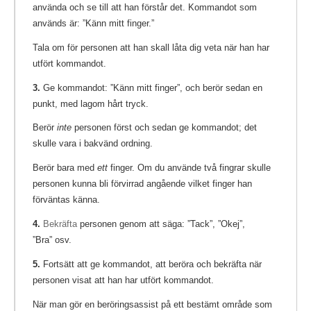
använda och se till att han förstår det. Kommandot som
används är: ”Känn mitt finger.”
Tala om för personen att han skall låta dig veta när han har
utfört kommandot.
3.
Ge kommandot: ”Känn mitt finger”, och berör sedan en
punkt, med lagom hårt tryck.
Berör
inte
personen först och sedan ge kommandot; det
skulle vara i bakvänd ordning.
Berör bara med
ett
finger. Om du använde två fingrar skulle
personen kunna bli förvirrad angående vilket finger han
förväntas känna.
4.
Bekräfta
personen genom att säga: ”Tack”, ”Okej”,
”Bra” osv.
5.
Fortsätt att ge kommandot, att beröra och bekräfta när
personen visat att han har utfört kommandot.
När man gör en beröringsassist på ett bestämt område som