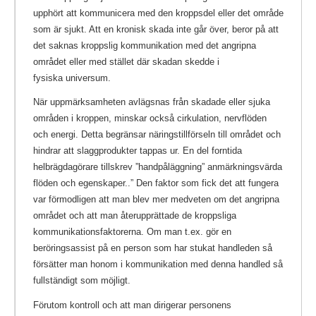
upphört att kommunicera med den kroppsdel eller det område
som är sjukt. Att en kronisk skada inte går över, beror på att
det saknas kroppslig kommunikation med det angripna
området eller med stället där skadan skedde i
fysiska universum.
När uppmärksamheten avlägsnas från skadade eller sjuka
områden i kroppen, minskar också cirkulation, nervflöden
och energi. Detta begränsar näringstillförseln till området och
hindrar att slaggprodukter tappas ur. En del forntida
helbrägdagörare tillskrev ”handpåläggning” anmärkningsvärda
flöden och egenskaper..” Den faktor som fick det att fungera
var förmodligen att man blev mer medveten om det angripna
området och att man återupprättade de kroppsliga
kommunikationsfaktorerna. Om man t.ex. gör en
beröringsassist på en person som har stukat handleden så
försätter man honom i kommunikation med denna handled så
fullständigt som möjligt.
Förutom kontroll och att man dirigerar personens