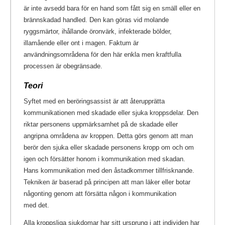
är inte avsedd bara för en hand som fått sig en smäll eller en
brännskadad handled. Den kan göras vid molande
ryggsmärtor, ihållande öronvärk, infekterade bölder,
illamående eller ont i magen. Faktum är
användningsområdena för den här enkla men kraftfulla
processen är obegränsade.
Teori
Syftet med en beröringsassist är att återupprätta
kommunikationen med skadade eller sjuka kroppsdelar. Den
riktar personens uppmärksamhet på de skadade eller
angripna områdena av kroppen. Detta görs genom att man
berör den sjuka eller skadade personens kropp om och om
igen och försätter honom i kommunikation med skadan.
Hans kommunikation med den åstadkommer tillfrisknande.
Tekniken är baserad på principen att man läker eller botar
någonting genom att försätta någon i kommunikation
med det.
Alla kroppsliga sjukdomar har sitt ursprung i att individen har