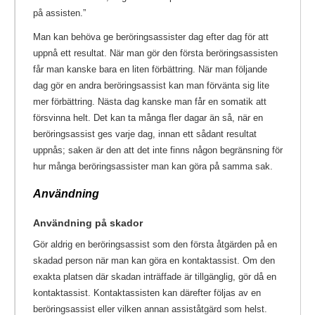
på assisten.”
Man kan behöva ge beröringsassister dag efter dag för att
uppnå ett resultat. När man gör den första beröringsassisten
får man kanske bara en liten förbättring. När man följande
dag gör en andra beröringsassist kan man förvänta sig lite
mer förbättring. Nästa dag kanske man får en somatik att
försvinna helt. Det kan ta många fler dagar än så, när en
beröringsassist ges varje dag, innan ett sådant resultat
uppnås; saken är den att det inte finns någon begränsning för
hur många beröringsassister man kan göra på samma sak.
Användning
Användning på skador
Gör aldrig en beröringsassist som den första åtgärden på en
skadad person när man kan göra en kontaktassist. Om den
exakta platsen där skadan inträffade är tillgänglig, gör då en
kontaktassist. Kontaktassisten kan därefter följas av en
beröringsassist eller vilken annan assiståtgärd som helst.