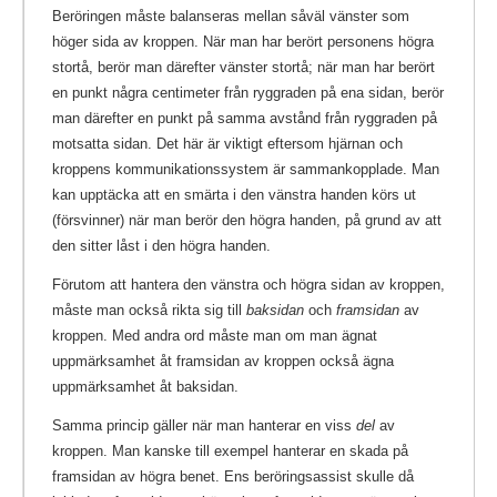
Beröringen måste balanseras mellan såväl vänster som
höger sida av kroppen. När man har berört personens högra
stortå, berör man därefter vänster stortå; när man har berört
en punkt några centimeter från ryggraden på ena sidan, berör
man därefter en punkt på samma avstånd från ryggraden på
motsatta sidan. Det här är viktigt eftersom hjärnan och
kroppens kommunikationssystem är sammankopplade. Man
kan upptäcka att en smärta i den vänstra handen körs ut
(försvinner) när man berör den högra handen, på grund av att
den sitter låst i den högra handen.
Förutom att hantera den vänstra och högra sidan av kroppen,
måste man också rikta sig till
baksidan
och
framsidan
av
kroppen. Med andra ord måste man om man ägnat
uppmärksamhet åt framsidan av kroppen också ägna
uppmärksamhet åt baksidan.
Samma princip gäller när man hanterar en viss
del
av
kroppen. Man kanske till exempel hanterar en skada på
framsidan av högra benet. Ens beröringsassist skulle då