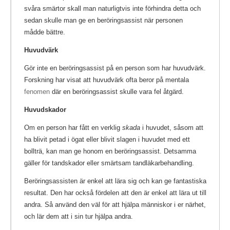
svåra smärtor skall man naturligtvis inte förhindra detta och
sedan skulle man ge en beröringsassist när personen
mådde bättre.
Huvudvärk
Gör inte en beröringsassist på en person som har huvudvärk.
Forskning har visat att huvudvärk ofta beror på mentala
fenomen
där en beröringsassist skulle vara fel åtgärd.
Huvudskador
Om en person har fått en verklig
skada
i huvudet, såsom att
ha blivit petad i ögat eller blivit slagen i huvudet med ett
bollträ, kan man ge honom en beröringsassist. Detsamma
gäller för tandskador eller smärtsam tandläkarbehandling.
Beröringsassisten är enkel att lära sig och kan ge fantastiska
resultat. Den har också fördelen att den är enkel att lära ut till
andra. Så använd den väl för att hjälpa människor i er närhet,
och lär dem att i sin tur hjälpa andra.