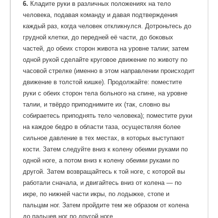
6.
Кладите руки в различных положениях на тело
человека, подавая команду и давая подтверждения
каждый раз, когда человек откликнулся. Дотроньтесь до
грудной клетки, до передней её части, до боковых
частей, до обеих сторон живота на уровне талии; затем
одной рукой сделайте круговое движение по животу по
часовой стрелке (именно в этом направлении происходит
движение в толстой кишке). Продолжайте: поместите
руки с обеих сторон тела больного на спине, на уровне
талии, и твёрдо приподнимите их (так, словно вы
собираетесь приподнять тело человека); поместите руки
на каждое бедро в области таза, осуществляя более
сильное давление в тех местах, в которых выступают
кости. Затем следуйте вниз к колену обеими руками по
одной ноге, а потом вниз к колену обеими руками по
другой. Затем возвращайтесь к той ноге, с которой вы
работали сначала, и двигайтесь вниз от колена — по
икре, по нижней части икры, по лодыжке, стопе и
пальцам ног. Затем пройдите тем же образом от колена
до пальцев ног по другой ноге.