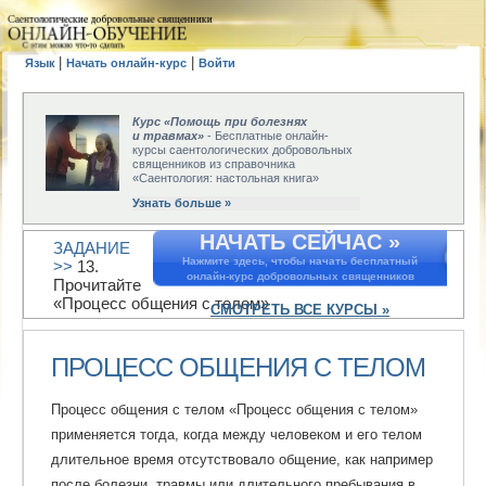
|
|
Язык
Начать онлайн-курс
Войти
Курс «Помощь при болезнях
и травмах»
- Бесплатные онлайн-
курсы саентологических добровольных
священников из справочника
«Саентология: настольная книга»
Узнать больше »
НАЧАТЬ СЕЙЧАС »
ЗАДАНИЕ
Нажмите здесь, чтобы начать бесплатный
>>
13.
онлайн-курс добровольных священников
Прочитайте
«Процесс общения с телом»
СМОТРЕТЬ ВСЕ КУРСЫ »
ПРОЦЕСС ОБЩЕНИЯ С ТЕЛОМ
Процесс общения с телом «Процесс общения с телом»
применяется тогда, когда между человеком и его телом
длительное время отсутствовало общение, как например
после болезни, травмы или длительного пребывания в