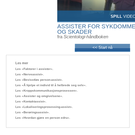
SPILL
VIDE
ASSISTER FOR SYKDOMM
OG SKADER
fra
Scientologi-håndboken
<< Start nå
Les mer
Les «Faktorer i assister».
Les «Nerveassist».
Les «Bevisstløs person-assist».
Les «Å hjelpe et individ til å helbrede seg selv».
Les «Kroppskommunikasjonsprosessen».
Les «Assister og omgivelsene».
Les «Kontaktassist».
Les «Lokaliseringsprosessing-assist».
Les «Berøringsassist».
Les «Hvordan gjøre en person edru».