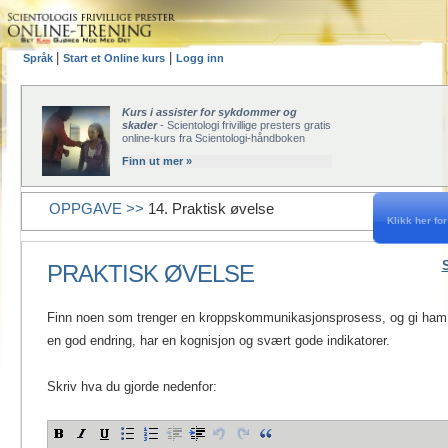
|
|
Språk
Start et Online kurs
Logg inn
Kurs i assister for sykdommer og
skader
- Scientologi frivillige presters gratis
online-kurs fra Scientologi-håndboken
Finn ut mer »
OPPGAVE >>
14. Praktisk øvelse
Klikk her for 
PRAKTISK ØVELSE
Finn noen som trenger en kroppskommunikasjonsprosess, og gi ham e
en god endring, har en kognisjon og svært gode indikatorer.
Skriv hva du gjorde nedenfor: