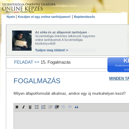
|
|
Nyelv
Kezdjen el egy online tanfolyamot!
Bejelentkezés
Az etika és az állapotok tanfolyam
-
Szcientológia önkéntes lelkészek Ingyenes
online tanfolyamok A Szcientológia
kézikönyvéből
Tudjon meg többet! »
K
FELADAT >>
15. Fogalmazás
Kattintso
lel
MINDEN T
FOGALMAZÁS
Milyen állapotformulát alkalmaz, amikor egy új munkahelyen kezd?