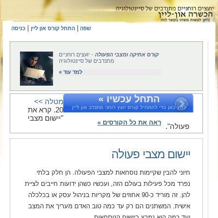
|
|
שפה
התחל קורס און ליין
כניסה
קורס אתיקה ומצבי הפעולה
- יועצים רוחניים
מתנדבים של סיינטולוגיה
למד עוד »
התחל עכשיו »
מטלה >>
לחץ כאן כדי להתחיל קורס יועץ רוחני מתנדב און ליין
20. קרא את
"יישום מצבי
ראה את כל הקורסים »
פעולה".
יישום מצבי פעולה
חיוני להבין שקיימות נוסחאות למצבי הפעולה. הן חלק בלתי
נפרד מכל פעילות בעולם הזה, ועכשיו כשהן ידועות חייבים לציית
להן. זה מוריד כ-90 אחוזים של מקריות בניהול עסק או בכלכלה
אישית. המשתנים הם רק עד כמה טוב האדם מעריך את המצב
ועד כמה הוא נמרץ ביישום הנוסחאות.