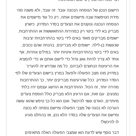
היישום הנכון של הנוסחה הנכונה עובד. זה עובד, ולא משנה מהי
מידת הטיפשות שבה מיישמים אותה, רק כל עוד מיישמים את
הנוסחה
הנכונה
ונוקטים את הצעדים בסדר המדויק. כישרון
מבריק בא לידי ביטוי רק
במהירות
ההתאוששות או ההתרחבות.
יישומים מבריקים מאוד באים לידי ביטוי בהתרחבויות יציבות
שנעשות בן-לילה. יישומים לא מבריקים, בהנחה שהם נכונים,
באים לידי ביטוי בהתרחבויות איטיות יותר. במילים אחרות, אף
אחד לא צריך להיות גאון גדול כדי ליישם אותם או כדי להמציא
את הרעיונות הנחוצים לגביהם. כל מה שנדרש זה להעריך
במדויק מהו מצב הפעולה
ולפעול
במרץ ביישום הצעדים שלו לפי
הסדר המדויק. ככל שהרעיונות מבריקים יותר, כך ההתרחבות
מהירה יותר, זה הכול. ההתרחבות או ההישג עצמם יהיו בלתי
נמנעים. עם זאת, אם הרעיון הלא מבריק כולל הוספת צעדים
מיותרים, האדם עשוי להיכשל. ואם הוא כל-כך טיפש שהוא עושה
הערכה לא נכונה של מצבי הפעולה ומיישם נוסחה לא נכונה
ומיישם את הצעדים שלה בסדר הלא נכון, אז בהחלט מגיע
לו להיכשל!
דבר נוסף שיש לדעת הוא שמצבי הפעולה האלה מתאימים