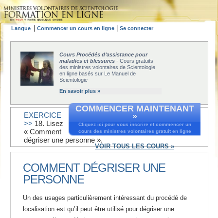
|
|
Langue
Commencer un cours en ligne
Se connecter
Cours Procédés d’assistance pour
maladies et blessures
- Cours gratuits
des ministres volontaires de Scientologie
en ligne basés sur Le Manuel de
Scientologie
En savoir plus »
COMMENCER MAINTENANT
EXERCICE
»
>>
18. Lisez
Cliquez ici pour vous inscrire et commencer un
« Comment
cours des ministres volontaires gratuit en ligne
dégriser une personne ».
VOIR TOUS LES COURS »
COMMENT DÉGRISER UNE
PERSONNE
Un des usages particulièrement intéressant du procédé de
localisation est qu’il peut être utilisé pour dégriser une