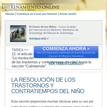
|
|
Idioma
Comienza un Curso por Internet
Iniciar sesión
El Curso de los Niños
- Curso Gratuito
por Internet de los Ministros Voluntarios de
Scientology del Manual de Scientology
Averigua más »
COMIENZA AHORA »
TAREA >>
Haz clic aquí para comenzar un curso gratuito por
12. el artículo
internet de Ministro Voluntario
“La resolución
de los trastornos y contratiempos del niño” hasta la
VER TODOS CURSOS »
sección “Cuéntamelo”.
LA RESOLUCIÓN DE LOS
TRASTORNOS Y
CONTRATIEMPOS DEL NIÑO
Esta sección proporciona muchas técnicas para su uso por
parte de los padres o cualquier otra persona, para ayudar a