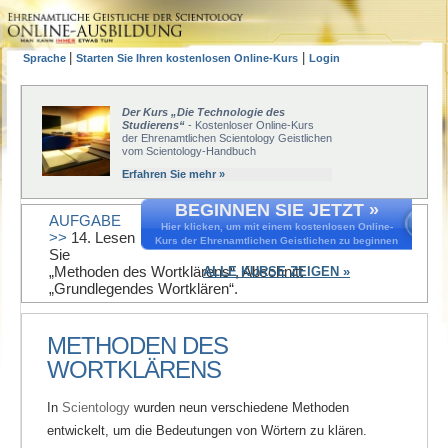
|
|
Sprache
Starten Sie Ihren kostenlosen Online-Kurs
Login
Der Kurs „Die Technologie des
Studierens“
- Kostenloser Online-Kurs
der Ehrenamtlichen Scientology Geistlichen
vom Scientology-Handbuch
Erfahren Sie mehr »
BEGINNEN SIE JETZT »
AUFGABE
Hier klicken, um mit einem kostenlosen Online-
>>
14. Lesen
Kurs der Ehrenamtlichen Geistlichen zu beginnen
Sie
„Methoden des Wortklärens“, Abschnitt
ALLE KURSE ZEIGEN »
„Grundlegendes Wortklären“.
METHODEN DES
WORTKLÄRENS
In
Scientology
wurden neun verschiedene Methoden
entwickelt, um die Bedeutungen von Wörtern zu klären.