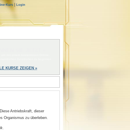
|
line-Kurs
Login
NNEN SIE JETZT »
, um mit einem kostenlosen Online-
enamtlichen Geistlichen zu beginnen
LE KURSE ZEIGEN »
iese Antriebskraft, dieser
des Organismus zu überleben.
ik
.