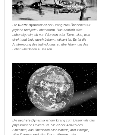
Die
fünfte Dynamik
ist der Drang zum Überleben für
jegliche und jede Lebensform. Das schließt alles
Lebendige ein, ob nun Pflanzen oder Tiere, alles, was
direkt und innig durch Leben motiviert ist. Es ist die
Anstrengung des Individuums zu überleben, um das
Leben überleben zu lassen.
Die
sechste Dynamik
ist der Drang zum Dasein als das
physikalische Universum. Sie ist der Antrieb des
Einzelnen, das Überleben aller Materie, aller Energie,
allen Raumes und aller Zeit zu fördern – die