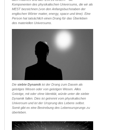
Komponenten des physikalischen Universums, die wir als
MEST
bezeichnen (von den Anfangsbuchstaben der
englischen Wörter matter, energy, space und time). Eine
Person hat tatsächlich einen Drang für das Überleben
des materiellen Universums.
Die
siebte Dynamik
ist der Drang zum Dasein als
geistiges Wesen oder von geistigen Wesen. Alles
Geistige, mit oder ohne Identität, würde unter die siebte
Dynamik fallen. Dies ist getrennt vom physikalischen
Universum und ist der Ursprung des Lebens selbst.
Somit gibt es eine Bestrebung des Lebensursprungs zu
überleben.