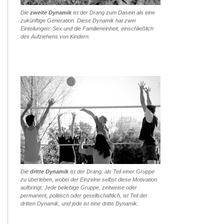
Die
zweite Dynamik
ist der Drang zum Dasein als eine
zukünftige Generation. Diese Dynamik hat zwei
Einteilungen: Sex und die Familieneinheit, einschließlich
des Aufziehens von Kindern.
Die
dritte Dynamik
ist der Drang, als Teil einer Gruppe
zu überleben, wobei der Einzelne selbst diese Motivation
aufbringt. Jede beliebige Gruppe, zeitweise oder
permanent, politisch oder gesellschaftlich, ist Teil der
dritten Dynamik, und jede ist eine dritte Dynamik.