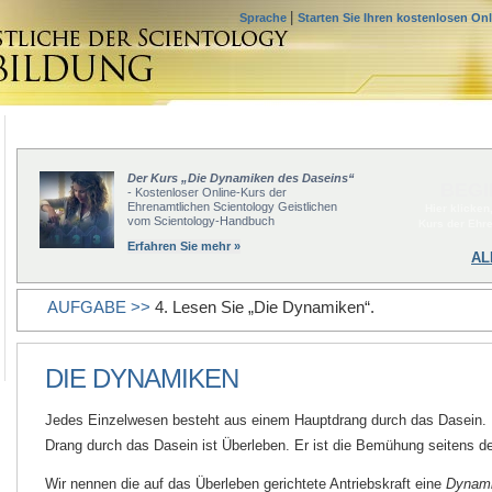
|
Sprache
Starten Sie Ihren kostenlosen On
Der Kurs „Die Dynamiken des Daseins“
BEGI
- Kostenloser Online-Kurs der
Ehrenamtlichen Scientology Geistlichen
Hier klicken
vom Scientology-Handbuch
Kurs der Ehr
Erfahren Sie mehr »
AL
AUFGABE >>
4. Lesen Sie „Die Dynamiken“.
DIE DYNAMIKEN
Jedes Einzelwesen besteht aus einem Hauptdrang durch das Dasein. D
Drang durch das Dasein ist Überleben. Er ist die Bemühung seitens 
Wir nennen die auf das Überleben gerichtete Antriebskraft eine
Dynam