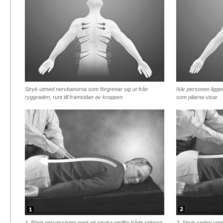
Stryk utmed nervbanorna som förgrenar sig ut från
När personen ligge
ryggraden, runt till framsidan av kroppen.
som pilarna visar.
1. Börja nervassisten med att stryka nedför båda sidorna
2. Stryk sedan uppf