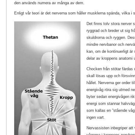
den används numera av många av dem.
Enligt vår teori är det nerverna som håller musklerna spända, vilka i s
Det finns tolv stora nerver
ryggrad och breder ut sig f
skuldrorna och ryggen. Dessa
mindre nervbanor och nervä
kan, om de kontinuerligt är
delar av kroppens anatomi u
Chocken från stötar färdas
skall lösas upp och försvin
hållet. Nerverna ger order ti
energivåg röra sig utmed n
byter sedan energivågen rikt
energi som stannar halvväg
som kallas en ”stående våg
ingen vart.
Nervassisten inbegriper att
vågorna i kroppens nervban