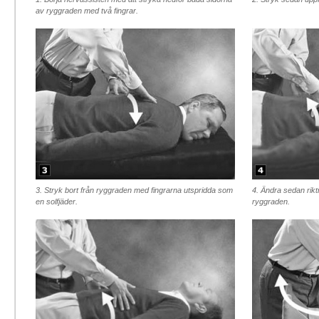
av ryggraden med två fingrar.
3. Stryk bort från ryggraden med fingrarna utspridda som
4. Ändra sedan rikt
en solfjäder.
ryggraden.