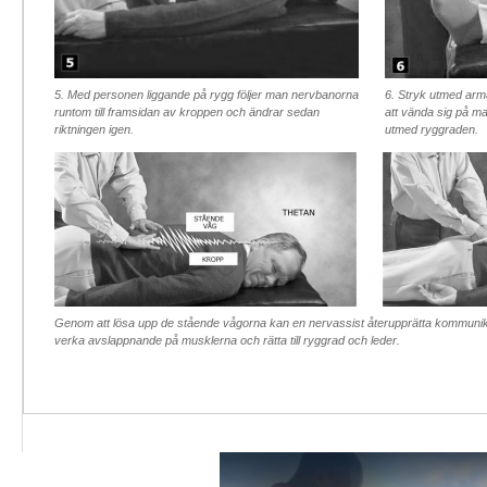
5. Med personen liggande på rygg följer man nervbanorna
6. Stryk utmed ar
runtom till framsidan av kroppen och ändrar sedan
att vända sig på m
riktningen igen.
utmed ryggraden.
Genom att lösa upp de stående vågorna kan en nervassist återupprätta kommunik
verka avslappnande på musklerna och rätta till ryggrad och leder.