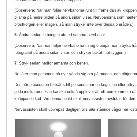
(Observera: När man följer nervbanorna runt till framsidan av kroppe
pilarna på nedre bilden på andra sidan visar. Nervbanorna som hantera
bröstkorgen eller magen, så man stryker inte över dessa områden.)
6.
Ändra sedan riktningen utmed samma nervbanor.
(Observera: När man följer nervbanorna i steg 6 börjar man stryka frå
fotografiet på andra sidan visar, och stryker bakåt mot ryggen.)
7.
Stryk sedan nedför armarna och benen.
Nu låter man personen på nytt vända sig om på magen, och börjar o
Den här proceduren fortsätts till personen har en kognition eller uttr
goda indikatorer. Han kanske också upplever att ett ben kommer i rätt l
knäppande ljud. Vid denna punkt skall nervassisten avslutas för den
Nervassisten skall upprepas dagligen tills
alla
stående vågor har löst