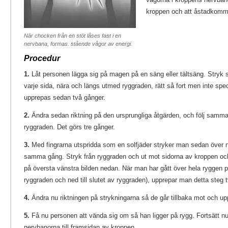
kroppen och att åstadkomma
När chocken från en stöt låses fast i en
nervbana, formas. stående vågor av energi.
Procedur
1.
Låt personen lägga sig på magen på en säng eller tältsäng. Stryk 
varje sida, nära och längs utmed ryggraden, rätt så fort men inte spec
upprepas sedan två gånger.
2.
Ändra sedan riktning på den ursprungliga åtgärden, och följ samma
ryggraden. Det görs tre gånger.
3.
Med fingrarna utspridda som en solfjäder stryker man sedan över
samma gång. Stryk från ryggraden och ut mot sidorna av kroppen och
på översta vänstra bilden nedan. När man har gått över hela ryggen på
ryggraden och ned till slutet av ryggraden), upprepar man detta steg tv
4.
Ändra nu riktningen på strykningarna så de går tillbaka mot och up
5.
Få nu personen att vända sig om så han ligger på rygg. Fortsätt 
nervbanorna till framsidan av kroppen.