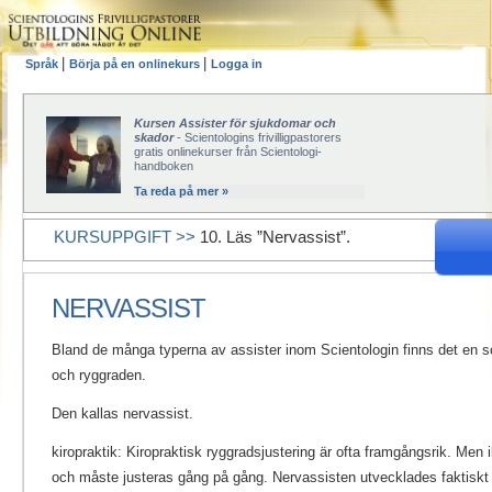
|
|
Språk
Börja på en onlinekurs
Logga in
Kursen Assister för sjukdomar och
skador
- Scientologins frivilligpastorers
gratis onlinekurser från Scientologi-
handboken
Ta reda på mer »
KURSUPPGIFT >>
10. Läs ”Nervassist”.
NERVASSIST
Bland de många typerna av assister inom Scientologin finns det en som
och ryggraden.
Den kallas nervassist.
kiropraktik: Kiropraktisk ryggradsjustering är ofta framgångsrik. Men 
och måste justeras gång på gång. Nervassisten utvecklades faktiskt 