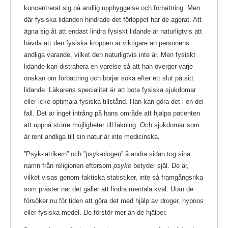
koncentrerat sig på andlig uppbyggelse och förbättring. Men
där fysiska lidanden hindrade det förloppet har de agerat. Att
ägna sig åt att endast lindra fysiskt lidande är naturligtvis att
hävda att den fysiska kroppen är viktigare än personens
andliga varande, vilket den naturligtvis inte är. Men fysiskt
lidande kan distrahera en varelse så att han överger varje
önskan om förbättring och börjar söka efter ett slut på sitt
lidande. Läkarens specialitet är att bota fysiska sjukdomar
eller icke optimala fysiska tillstånd. Han kan göra det i en del
fall. Det är inget intrång på hans område att hjälpa patienten
att uppnå större möjligheter till läkning. Och sjukdomar som
är rent andliga till sin natur är inte medicinska.
”Psyk-iatrikern” och ”psyk-ologen” å andra sidan tog sina
namn från religionen eftersom
psyke
betyder själ. De är,
vilket visas genom faktiska statistiker, inte så framgångsrika
som präster när det gäller att lindra mentala kval. Utan de
försöker nu för tiden att göra det med hjälp av droger, hypnos
eller fysiska medel. De förstör mer än de hjälper.