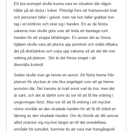
Ett bra exempel skulle kunna vara en situation där någon
håller på att diska i köket. Plötsligt hörs ett fruktansvärt brak
och personen faller i golvet, men när hon faller grabbar hon
tag i en köttkniv och skär sig i handen. En av de första
sakerna man skulle göra vore att linda ett bandage runt
handen för att stoppa blödningen. En annan del av första
hjälpen skulle vara att plocka upp porslinet och ställa tillbaka
det på diskbänken och sopa upp sakerna så att det blir mer
ordning på platsen . Det är det första steget i att
återställa kontroll.
Sedan skulle man ge henne en assist. Att flytta henne från
platsen för olyckan är inte lika angeläget som att ge henne
assisten där. Det kanske är tvärt emot vad du tror, men det
är sant, och det är därför som du ser till att få lite ordning i
omgivningen först. Man ser till att få ordning i ett mycket
större område än den skadade handen för att få till stånd en
läkning av den skadade handen. Om du förstår att ditt ansvar
alltid sträcker sig mycket längre än till det omedelbara
området för tumultet, kommer du att vara mer framgångsrik.