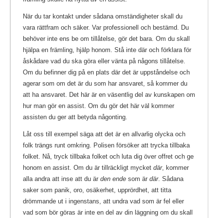
När du tar kontakt under sådana omständigheter skall du
vara rättfram och säker. Var professionell och bestämd. Du
behöver inte ens be om tillåtelse, gör det bara. Om du skall
hjälpa en främling, hjälp honom. Stå inte där och förklara för
åskådare vad du ska göra eller vänta på någons tillåtelse.
Om du befinner dig på en plats där det är uppståndelse och
agerar som om det är du som har ansvaret, så kommer du
att ha ansvaret. Det här är en väsentlig del av kunskapen om
hur man gör en assist. Om du gör det här väl kommer
assisten du ger att betyda någonting.
Låt oss till exempel säga att det är en allvarlig olycka och
folk trängs runt omkring. Polisen försöker att trycka tillbaka
folket. Nå, tryck tillbaka folket och luta dig över offret och ge
honom en assist. Om du är tillräckligt mycket
där
, kommer
alla andra att inse att du är
den ende
som är
där
. Sådana
saker som panik, oro, osäkerhet, upprördhet, att titta
drömmande ut i ingenstans, att undra vad som är fel eller
vad som bör göras är inte en del av din läggning om du skall