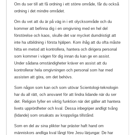
Om du ser till att få ordning i ett större område, får du också
ordning i det mindre området.
Om du vet att du är på väg in i ett olycksområde och du
kommer att befinna dig i en omgivning med en hel del
förstörelse och kaos, skulle det var mycket dumdristigt att
inte ha utbildning i första hjälpen. Kom ihåg att du ofta måste
hitta en metod att kontrollera, hantera och dirigera personal
som kommer i vägen för dig innan du kan ge en assist.
Under sådana omständigheter kräver en assist att du
kontrollerar hela omgivningen och personal som har med
assisten att göra, om det behövs.
Som någon som kan och som utövar Scientologi-teknologin
har du all rätt, och ansvaret för att lindra lidande när du ser
det. Religion fyller en viktig funktion när det gäller att hantera
livets upprördheter och kval. Dessa inbegriper andligt tvång
(lidande) som orsakats av kroppsliga tillstånd.
Som en del av sina plikter har präster haft hand om
människors andliga kval långt före Jesu lärjungar.
De har