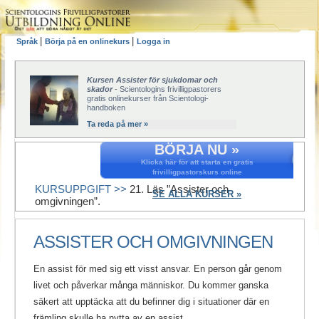
|
|
Språk
Börja på en onlinekurs
Logga in
Kursen Assister för sjukdomar och
skador
- Scientologins frivilligpastorers
gratis onlinekurser från Scientologi-
handboken
Ta reda på mer »
BÖRJA NU »
Klicka här för att starta en gratis
frivilligpastorskurs online
KURSUPPGIFT >>
21. Läs ”Assister och
SE ALLA KURSER »
omgivningen”.
ASSISTER OCH OMGIVNINGEN
En assist för med sig ett visst ansvar. En person går genom
livet och påverkar många människor. Du kommer ganska
säkert att upptäcka att du befinner dig i situationer där en
främling skulle ha nytta av en assist.