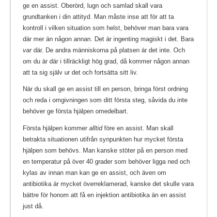
ge en assist. Oberörd, lugn och samlad skall vara
grundtanken i din attityd. Man måste inse att för att ta
kontroll i vilken situation som helst, behöver man bara vara
där mer än någon annan. Det är ingenting magiskt i det. Bara
var
där. De andra människorna på platsen är det inte. Och
om du är där i tillräckligt hög grad, då kommer någon annan
att ta sig själv ur det och fortsätta sitt liv.
När du skall ge en assist till en person, bringa först ordning
och reda i omgivningen som ditt första steg, såvida du inte
behöver ge första hjälpen omedelbart.
Första hjälpen kommer
alltid
före en assist. Man skall
betrakta situationen utifrån synpunkten hur mycket första
hjälpen som behövs. Man kanske stöter på en person med
en temperatur på över 40 grader som behöver ligga ned och
kylas av innan man kan ge en assist, och även om
antibiotika är mycket överreklamerad, kanske det skulle vara
bättre för honom att få en injektion antibiotika än en assist
just då.