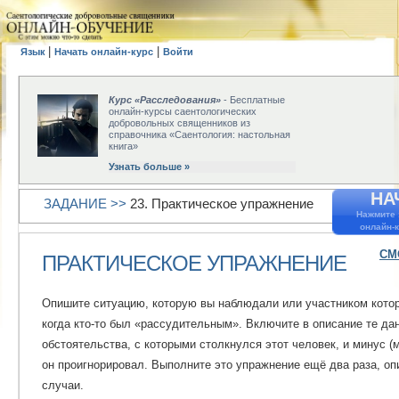
|
|
Язык
Начать онлайн-курс
Войти
Курс «Расследования»
- Бесплатные
онлайн-курсы саентологических
добровольных священников из
справочника «Саентология: настольная
книга»
Узнать больше »
НА
ЗАДАНИЕ >>
23. Практическое упражнение
Нажмите 
онлайн-
СМ
ПРАКТИЧЕСКОЕ УПРАЖНЕНИЕ
Опишите ситуацию, которую вы наблюдали или участником кото
когда кто-то был «рассудительным». Включите в описание те да
обстоятельства, с которыми столкнулся этот человек, и минус (
он проигнорировал. Выполните это упражнение ещё два раза, оп
случаи.