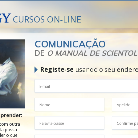
CURSOS ON‑LINE
COMUNICAÇÃO
DE
O MANUAL DE SCIENTO
Registe‑se
usando o seu endere
aprender:
com outra
la possa
der o que