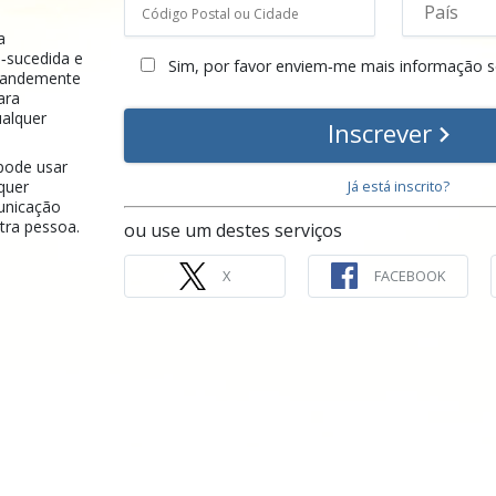
a
‑sucedida e
Sim, por favor enviem‑me mais informação s
randemente
ara
alquer
Inscrever
pode usar
squer
Já está inscrito?
unicação
tra pessoa.
ou use um destes serviços
X
FACEBOOK