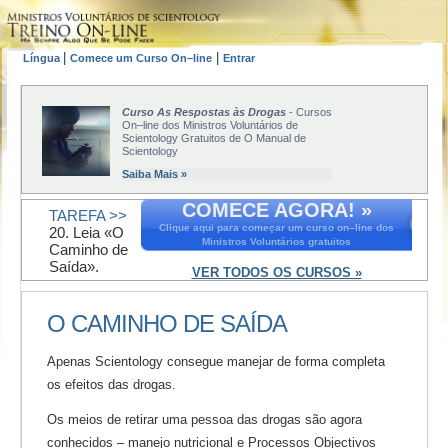
|
|
Língua
Comece um Curso On–line
Entrar
Curso As Respostas às Drogas
- Cursos
On–line dos Ministros Voluntários de
Scientology Gratuitos de O Manual de
Scientology
Saiba Mais »
COMECE AGORA! »
TAREFA >>
Clique aqui para começar um curso on–line dos
20. Leia «O
Ministros Voluntários gratuitos
Caminho de
Saída».
VER TODOS OS CURSOS »
O CAMINHO DE SAÍDA
Apenas Scientology consegue manejar de forma completa
os efeitos das drogas.
Os meios de retirar uma pessoa das drogas são agora
conhecidos – manejo nutricional e Processos Objectivos