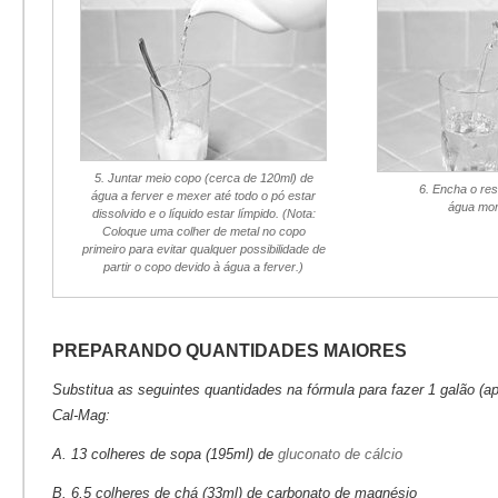
5. Juntar meio copo (cerca de 120ml) de
6. Encha o re
água a ferver e mexer até todo o pó estar
água morn
dissolvido e o líquido estar límpido. (Nota:
Coloque uma colher de metal no copo
primeiro para evitar qualquer possibilidade de
partir o copo devido à água a ferver.)
PREPARANDO QUANTIDADES MAIORES
Substitua as seguintes quantidades na fórmula para fazer 1 galão (a
Cal-Mag:
A. 13 colheres de sopa (195ml) de
gluconato de cálcio
B. 6,5 colheres de chá (33ml) de carbonato de magnésio