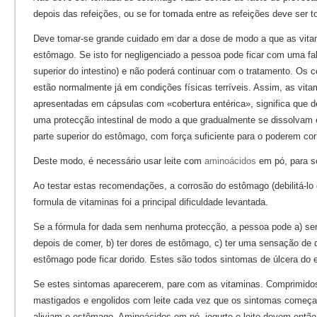
depois das refeições, ou se for tomada entre as refeições deve ser
Deve tomar-se grande cuidado em dar a dose de modo a que as vita
estômago. Se isto for negligenciado a pessoa pode ficar com uma fal
superior do intestino) e não poderá continuar com o tratamento. Os
estão normalmente já em condições físicas terríveis. Assim, as vita
apresentadas em cápsulas com «cobertura entérica», significa que 
uma protecção intestinal de modo a que gradualmente se dissolvam 
parte superior do estômago, com força suficiente para o poderem cor
Deste modo, é necessário usar leite com
aminoácidos
em pó, para s
Ao testar estas recomendações, a corrosão do estômago (debilitá-lo
formula de vitaminas foi a principal dificuldade levantada.
Se a fórmula for dada sem nenhuma protecção, a pessoa pode a) sen
depois de comer, b) ter dores de estômago, c) ter uma sensação de q
estômago pode ficar dorido. Estes são todos sintomas de úlcera do
Se estes sintomas aparecerem, pare com as vitaminas. Comprimidos
mastigados e engolidos com leite cada vez que os sintomas começa
aliviam o estômago. Aminoácidos em pó, iogurte e leite devem entã