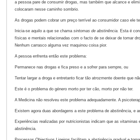
a pessoa pare de consumir drogas, mas também que alcance e elimin
colocaram nesse caminho sombrio.
As drogas podem cobrar um preço terrível ao consumidor caso ele t
Inicia-se aquilo a que se chama
sintomas de abstinência.
Esta é cons
físicas e mentais relacionadas com o facto de se deixar de tomar dr
Nenhum carrasco alguma vez maquinou coisa pior.
A pessoa enfrenta então este problema:
Permanece nas drogas e fica preso e a sofrer para sempre, ou
Tentar largar a droga e entretanto ficar tão atrozmente doente que nã
Este é o problema do género morto por ter cão, morto por não ter.
A Medicina não resolveu este problema adequadamente. A psicoterap
Existem agora duas abordagens a este problema de abstinência, e
Experiências realizadas por nutricionistas indicam que as vitaminas
abstinência.
Processos Objectivos Ligeiros facilitam a abstinência gradual e tor