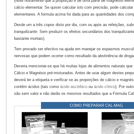
(Note novamente que a proporção é de uma parte de magnésio eleme
cálcio elementar. Se quiser calcular isto com precisão, pode calcula
elementares. A formula acima foi dada para as quantidades dos com
Desde um a três copos disto por dia, com ou após as refeições,
subs
tranquilizante.
Sem produzir os efeitos secundários dos tranquilizant
bastante mortais).
Tem provado ser efectivo na ajuda em manejar os espasmos muscula
nervosas que podem ocorrer como resultado da abstinência de droga
Deveria mencionar-se que há muitas lojas de alimentos naturais qu
Cálcio e Magnésio pré-misturados. Antes de usar algum destes pre
deverá ler a etiqueta e verificar se as proporções de cálcio e magnés
contêm ácidos (tais como
ácido ascórbico
ou
ácido cítrico
). Por out
são sem valor e não darão os mesmos resultados que a Fórmula Ca
COMO PREPARAR CAL-MAG