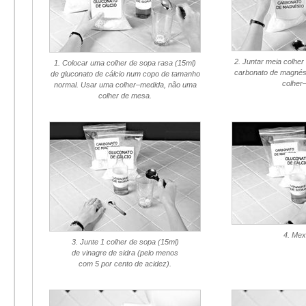
2. Juntar meia colher
1. Colocar uma colher de sopa rasa (15ml)
carbonato de magnési
de gluconato de cálcio num copo de tamanho
colher
normal. Usar uma
colher–medida
, não uma
colher de mesa.
4. Mex
3. Junte 1 colher de sopa (15ml)
de vinagre de sidra (pelo menos
com 5 por cento de acidez).