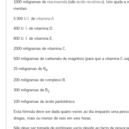
1000 miligramas de
niacinamida
(
não
ácido nicotínico
). Isto ajuda a 
mentais.
5.000
U.I.
de
vitamina A
.
400 U. I. de vitamina D.
800 U. I. de vitamina E.
2000 miligramas de vitamina C.
500 miligramas de carbonato de magnésio (para que a vitamina C sej
25 miligramas de B
.
6
200 miligramas de complexo B.
300 miligramas de B
.
1
100 miligramas de ácido pantoténico.
Esta fórmula deve ser dada quatro vezes ao dia enquanto uma pessoa
drogas, mais ou menos de seis em seis horas.
Não
deve ser tomada de estômago vazio devido ao facto de provoca