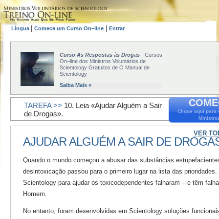
|
|
Língua
Comece um Curso On–line
Entrar
Curso As Respostas às Drogas
- Cursos
On–line dos Ministros Voluntários de
Scientology Gratuitos de O Manual de
Scientology
Saiba Mais »
COME
TAREFA >>
10. Leia «Ajudar Alguém a Sair
Clique aqui para
de Drogas».
Ministro
VER TO
AJUDAR ALGUÉM A SAIR DE DROGA
Quando o mundo começou a abusar das substâncias estupefacientes
desintoxicação passou para o primeiro lugar na lista das prioridades.
Scientology para ajudar os toxicodependentes falharam – e têm falha
Homem.
No entanto, foram desenvolvidas em Scientology soluções funcionai