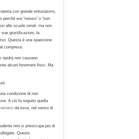
 materia con grande entusiasmo,
o perché era “noioso” o “non
si alle scuole serali, ma non
sue giustificazioni, la
orso. Questa è una sparizione.
mal compresa.
o ripido) non causano
te alcuni fenomeni fisici. Ma
oni:
 una condizione di non
e. A ciò fa seguito quella
raniarsi
da essa, nel senso di
tudente non si preoccupa più di
collegate. Questo