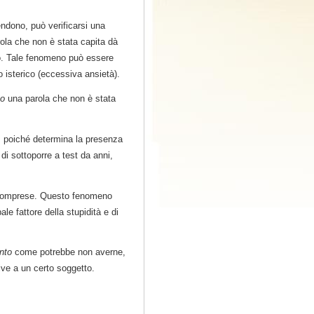
ndono, può verificarsi una
rola che non è stata capita dà
o. Tale fenomeno può essere
isterico (eccessiva ansietà).
o
una parola che non è stata
e, poiché determina la presenza
di sottoporre a test da anni,
al comprese. Questo fenomeno
ale fattore della stupidità e di
ento
come potrebbe non averne,
ive a un certo soggetto.