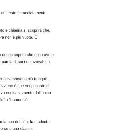
e del testo immediatamente
o e chiarirla si scoprirà che,
ora non è più vuota. È
nto di non sapere che cosa avete
 parola di cui non avevate la
i diventavano più tranquilli,
 avviene è che voi pensate di
iva esclusivamente dall’unica
lo” o “tramonto”.
la non definita, lo studente
 corso o una classe.