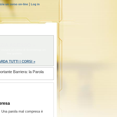
|
izia un corso on-line
Log in
IZIA ADESSO »
 iniziare un corso di Scientology on-
line gratuito
RDA TUTTI I CORSI »
ortante Barriera: la Parola
presa
sa. Una parola mal compresa è