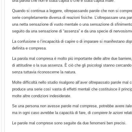
una parola che
non
è stata capita o che è stata capita
male
.
Quando si continua a leggere, oltrepassando parole che non si compre
serie completamente diversa di reazioni fisiche. L’oltrepassare una pa
una netta sensazione di vuoto mentale o una sensazione di sfiniment
seguito da una sensazione di “assenza” e da una specie di nervosismo 
La confusione o l’incapacità di capire o di imparare si manifestano
dop
definita e compresa.
La parola mal compresa è molto più importante delle altre due barrier
di attitudine o la sua assenza. È ciò che gli psicologi stanno cercando 
senza tuttavia riconoscerne la natura.
Molte difficoltà nello studio risalgono all’aver oltrepassato parole m
produce una serie così vasta di effetti mentali che costituisce il princip
molte altre condizioni indesiderate.
Se una persona non avesse parole mal comprese, potrebbe avere
tal
ma in ogni caso avrebbe la capacità di fare, di
compiere le azioni
relat
Le parole mal comprese sono seguite da due fenomeni ben precisi.