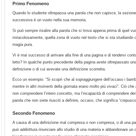
Primo Fenomeno
Quando lo studente oltrepassa una parola che non capisce, la sezion
successiva è un vuoto nella sua memoria.
Si può sempre risalire alla parola che si trova appena prima di quel vuot
miracolosamente, quella zona di vuoto nel testo che si sta studiando 
magia pura.
Vi è mai successo di arrivare alla fine di una pagina e di rendervi co
letto? In qualche punto precedente della pagina avete oltrepassato una
definizione o di cui avevate una definizione scorretta.
Ecco un esempio: “Si scoprì che al sopraggiungere dell’occaso i bambin
mentre in altri momenti della giornata erano molto più vivaci”. Ciò che
non comprendere l’intero concetto, ma l’incapacità di comprendere der
parola che non siete riusciti a definire,
occaso
, che significa “crepusco
Secondo Fenomeno
A causa di una definizione mal compresa o non compresa, o di una paro
può addirittura rinunciare allo studio di una materia e abbandonare un