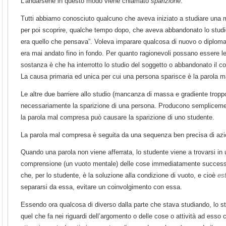
L’andarsene in questo modo viene chiamato
sparizione
.
Tutti abbiamo conosciuto qualcuno che aveva iniziato a studiare una
per poi scoprire, qualche tempo dopo, che aveva abbandonato lo studi
era quello che pensava”. Voleva imparare qualcosa di nuovo o diplomar
era mai andato fino in fondo. Per quanto ragionevoli possano essere le 
sostanza è che ha interrotto lo studio del soggetto o abbandonato il c
La causa primaria ed unica per cui una persona sparisce è la parola 
Le altre due barriere allo studio (mancanza di massa e gradiente tropp
necessariamente la sparizione di una persona. Producono semplicemen
la parola mal compresa può causare la sparizione di uno studente.
La parola mal compresa è seguita da una sequenza ben precisa di azi
Quando una parola non viene afferrata, lo studente viene a trovarsi in
comprensione (un vuoto mentale) delle cose immediatamente successiv
che, per lo studente, è la soluzione alla condizione di vuoto, e cioè
est
separarsi da essa, evitare un coinvolgimento con essa.
Essendo ora qualcosa di diverso dalla parte che stava studiando, lo s
quel che fa nei riguardi dell’argomento o delle cose o attività ad esso 