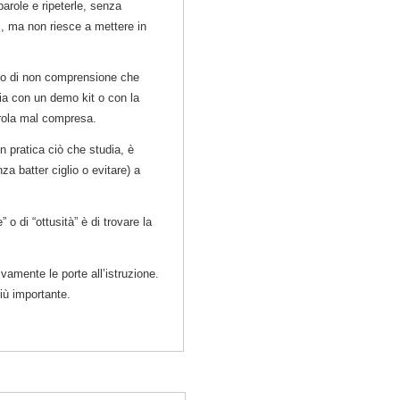
arole e ripeterle, senza
i, ma non riesce a mettere in
to di non comprensione che
ia con un demo kit o con la
parola mal compresa.
n pratica ciò che studia, è
a batter ciglio o evitare) a
o di “ottusità” è di trovare la
vamente le porte all’istruzione.
più importante.