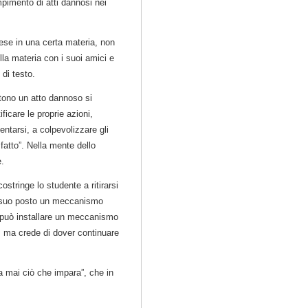
pimento di atti dannosi nei
se in una certa materia, non
la materia con i suoi amici e
 di testo.
ono un atto dannoso si
ficare le proprie azioni,
entarsi, a colpevolizzare gli
fatto”. Nella mente dello
e.
stringe lo studente a ritirarsi
al suo posto un meccanismo
a può installare un meccanismo
a, ma crede di dover continuare
 mai ciò che impara”, che in