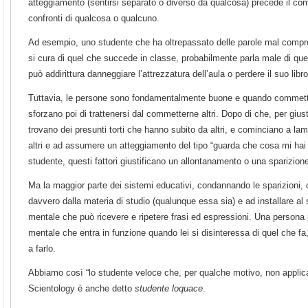
atteggiamento (sentirsi separato o diverso da qualcosa) precede il com
confronti di qualcosa o qualcuno.
Ad esempio, uno studente che ha oltrepassato delle parole mal compre
si cura di quel che succede in classe, probabilmente parla male di quel
può addirittura danneggiare l’attrezzatura dell’aula o perdere il suo libro
Tuttavia, le persone sono fondamentalmente buone e quando commett
sforzano poi di trattenersi dal commetterne altri. Dopo di che, per giusti
trovano dei presunti torti che hanno subito da altri, e cominciano a lam
altri e ad assumere un atteggiamento del tipo “guarda che cosa mi hai 
studente, questi fattori giustificano un allontanamento o una sparizion
Ma la maggior parte dei sistemi educativi, condannando le sparizioni, co
davvero dalla materia di studio (qualunque essa sia) e ad installare 
mentale che può ricevere e ripetere frasi ed espressioni. Una person
mentale che entra in funzione quando lei si disinteressa di quel che f
a farlo.
Abbiamo così “lo studente veloce che, per qualche motivo, non applica
Scientology è anche detto
studente loquace
.