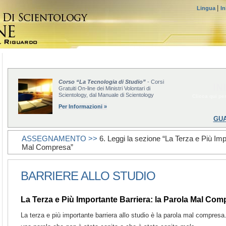
|
Lingua
In
Corso “La Tecnologia di Studio”
- Corsi
IN
Gratuiti On-line dei Ministri Volontari di
Scientology, dal Manuale di Scientology
Clicca qui per
Per Informazioni »
GUA
ASSEGNAMENTO >>
6. Leggi la sezione “La Terza e Più Imp
Mal Compresa”
BARRIERE ALLO STUDIO
La Terza e Più Importante Barriera: la Parola Mal Com
La terza e più importante barriera allo studio è la parola mal compre