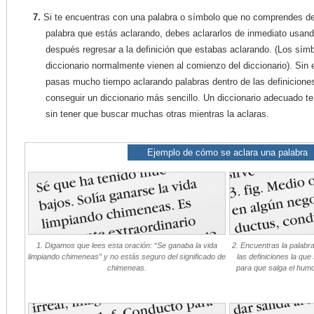
7.
Si te encuentras con una palabra o símbolo que no comprendes dent
palabra que estás aclarando, debes aclararlos de inmediato usan
después regresar a la definición que estabas aclarando. (Los símb
diccionario normalmente vienen al comienzo del diccionario). Sin
pasas mucho tiempo aclarando palabras dentro de las definiciones
conseguir un diccionario más sencillo. Un diccionario adecuado te 
sin tener que buscar muchas otras mientras la aclaras.
Ejemplo de cómo se aclara una palabra
1. Digamos que lees esta oración: “Se ganaba la vida
2. Encuentras la palabra
limpiando chimeneas” y no estás seguro del significado de
las definiciones la qu
chimeneas.
para que salga el humo