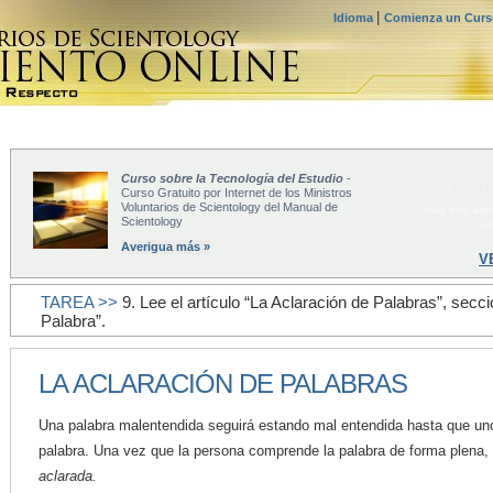
|
Idioma
Comienza un Curso
Curso sobre la Tecnología del Estudio
-
COM
Curso Gratuito por Internet de los Ministros
Voluntarios de Scientology del Manual de
Haz clic aqu
Scientology
in
Averigua más »
V
TAREA >>
9. Lee el artículo “La Aclaración de Palabras”, sec
Palabra”.
LA ACLARACIÓN DE PALABRAS
Una palabra malentendida seguirá estando mal entendida hasta que u
palabra. Una vez que la persona comprende la palabra de forma plena, 
aclarada.