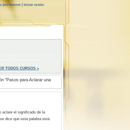
|
 por Internet
Iniciar sesión
IENZA AHORA »
í para comenzar un curso gratuito por
ternet de Ministro Voluntario
ER TODOS CURSOS »
ción “Pasos para Aclarar una
no
aclare
el significado de la
se dice que esta palabra está