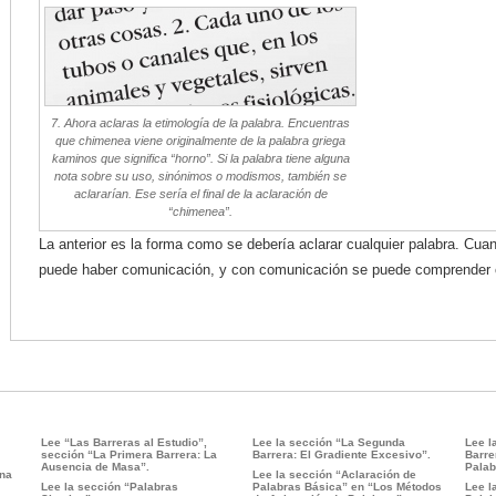
7. Ahora aclaras la etimología de la palabra. Encuentras
que chimenea viene originalmente de la palabra griega
kaminos que significa “horno”. Si la palabra tiene alguna
nota sobre su uso, sinónimos o modismos, también se
aclararían. Ese sería el final de la aclaración de
“chimenea”.
La anterior es la forma como se debería aclarar cualquier palabra. Cu
puede haber comunicación, y con comunicación se puede comprender 
Lee “Las Barreras al Estudio”,
Lee la sección “La Segunda
Lee l
sección “La Primera Barrera: La
Barrera: El Gradiente Excesivo”.
Barre
Ausencia de Masa”.
Palab
ona
Lee la sección “Aclaración de
Lee la sección “Palabras
Palabras Básica” en “Los Métodos
Lee l