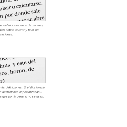
s definiciones en el diccionario,
les debes aclarar y usar en
raciones.
ás definiciones. Si el diccionario
e definiciones especializadas u
ya que por lo general no se usan.