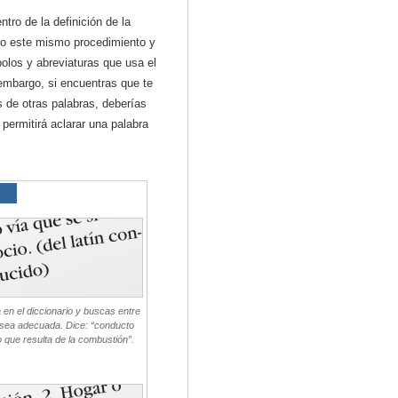
ro de la definición de la
do este mismo procedimiento y
olos y abreviaturas que usa el
 embargo, si encuentras que te
 de otras palabras, deberías
permitirá aclarar una palabra
 en el diccionario y buscas entre
e sea adecuada. Dice: “conducto
 que resulta de la combustión”.