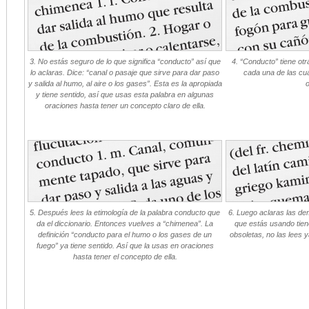
3. No estás seguro de lo que significa “conducto” así que
4. “Conducto” tiene otra
lo aclaras. Dice: “canal o pasaje que sirve para dar paso
cada una de las cua
y salida al humo, al aire o los gases”. Esta es la apropiada
o
y tiene sentido, así que usas esta palabra en algunas
oraciones hasta tener un concepto claro de ella.
5. Después lees la etimología de la palabra conducto que
6. Luego aclaras las dem
da el diccionario. Entonces vuelves a “chimenea”. La
que estás usando tien
definición “conducto para el humo o los gases de un
obsoletas, no las lees 
fuego” ya tiene sentido. Así que la usas en oraciones
hasta tener el concepto de ella.