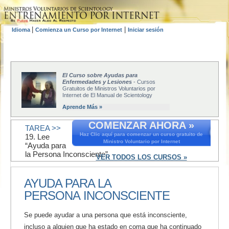
|
|
Idioma
Comienza un Curso por Internet
Iniciar sesión
El Curso sobre Ayudas para
Enfermedades y Lesiones
- Cursos
Gratuitos de Ministros Voluntarios por
Internet de El Manual de Scientology
Aprende Más »
COMENZAR AHORA »
TAREA >>
Haz Clic aquí para comenzar un curso gratuito de
19. Lee
Ministro Voluntario por Internet
“Ayuda para
la Persona Inconsciente”.
VER TODOS LOS CURSOS »
AYUDA PARA LA
PERSONA INCONSCIENTE
Se puede ayudar a una persona que está inconsciente,
incluso a alguien que ha estado en coma que ha continuado