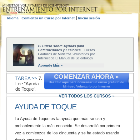
|
|
Idioma
Comienza un Curso por Internet
Iniciar sesión
El Curso sobre Ayudas para
Enfermedades y Lesiones
- Cursos
Gratuitos de Ministros Voluntarios por
Internet de El Manual de Scientology
Aprende Más »
COMENZAR AHORA »
TAREA >>
7.
Haz Clic aquí para comenzar un curso gratuito de
Lee “Ayuda
Ministro Voluntario por Internet
de Toque”.
VER TODOS LOS CURSOS »
AYUDA DE TOQUE
La Ayuda de Toque es la ayuda que más se usa y
probablemente la más conocida. Se desarrolló por primera
vez a comienzos de los cincuenta y se ha estado usando