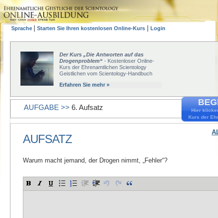
|
|
Sprache
Starten Sie Ihren kostenlosen Online-Kurs
Login
Der Kurs „Die Antworten auf das
Drogenproblem“
- Kostenloser Online-
Kurs der Ehrenamtlichen Scientology
Geistlichen vom Scientology-Handbuch
Erfahren Sie mehr »
BEGI
AUFGABE >>
6. Aufsatz
Hier klicke
Kurs der Eh
A
AUFSATZ
Warum macht jemand, der Drogen nimmt, „Fehler“?